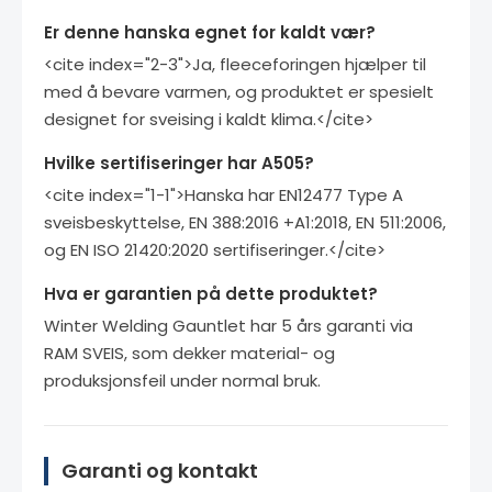
Er denne hanska egnet for kaldt vær?
<cite index="2-3">Ja, fleeceforingen hjælper til
med å bevare varmen, og produktet er spesielt
designet for sveising i kaldt klima.</cite>
Hvilke sertifiseringer har A505?
<cite index="1-1">Hanska har EN12477 Type A
sveisbeskyttelse, EN 388:2016 +A1:2018, EN 511:2006,
og EN ISO 21420:2020 sertifiseringer.</cite>
Hva er garantien på dette produktet?
Winter Welding Gauntlet har 5 års garanti via
RAM SVEIS, som dekker material- og
produksjonsfeil under normal bruk.
Garanti og kontakt