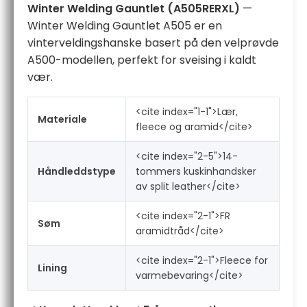
Winter Welding Gauntlet (A505RERXL)
—
Winter Welding Gauntlet A505 er en
vinterveldingshanske basert på den velprøvde
A500-modellen, perfekt for sveising i kaldt
vær.
<cite index="1-1">Lær,
Materiale
fleece og aramid</cite>
<cite index="2-5">14-
Håndleddstype
tommers kuskinhandsker
av split leather</cite>
<cite index="2-1">FR
Søm
aramidtråd</cite>
<cite index="2-1">Fleece for
Lining
varmebevaring</cite>