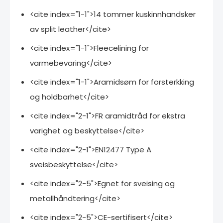
<cite index="1-1">14 tommer kuskinnhandsker
av split leather</cite>
<cite index="1-1">Fleecelining for
varmebevaring</cite>
<cite index="1-1">Aramidsøm for forsterkking
og holdbarhet</cite>
<cite index="2-1">FR aramidtråd for ekstra
varighet og beskyttelse</cite>
<cite index="2-1">EN12477 Type A
sveisbeskyttelse</cite>
<cite index="2-5">Egnet for sveising og
metallhåndtering</cite>
<cite index="2-5">CE-sertifisert</cite>