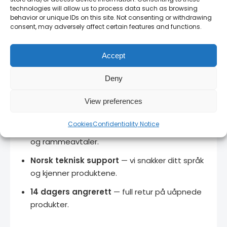
technologies will allow us to process data such as browsing
behavior or unique IDs on this site. Not consenting or withdrawing
consent, may adversely affect certain features and functions.
Hvorfor kjøpe fra RAM SVEIS?
Accept
Autorisert forhandler i Norge
— originale
produkter med full garanti.
Deny
Stort lager
— de fleste produkter på lager for
View preferences
rask levering.
Cookies
Confidentiality Notice
Bedriftspriser
— kontakt oss for volumrabatt
og rammeavtaler.
Norsk teknisk support
— vi snakker ditt språk
og kjenner produktene.
14 dagers angrerett
— full retur på uåpnede
produkter.