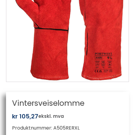
Vintersveiselomme
kr
105,27
ekskl. mva
Produktnummer:
A505RERXL