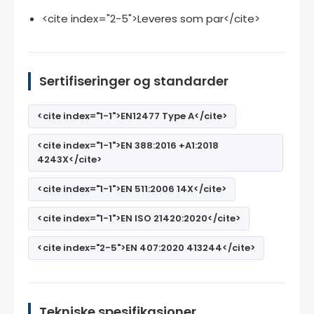
<cite index="2-5">Leveres som par</cite>
Sertifiseringer og standarder
<cite index="1-1">EN12477 Type A</cite>
<cite index="1-1">EN 388:2016 +A1:2018
4243X</cite>
<cite index="1-1">EN 511:2006 14X</cite>
<cite index="1-1">EN ISO 21420:2020</cite>
<cite index="2-5">EN 407:2020 413244</cite>
Tekniske spesifikasjoner