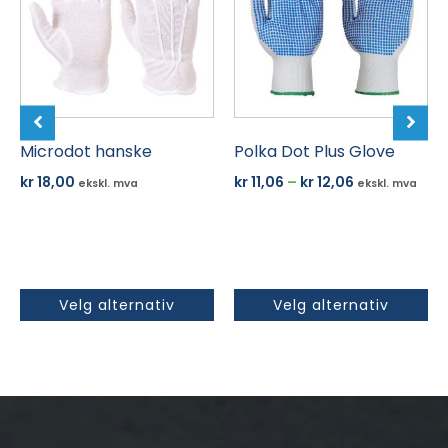
flere
flere
varianter.
varianter.
Alternativene
Alternativene
kan
kan
velges
velges
på
på
produktsiden
Microdot hanske
produktsiden
Polka Dot Plus Glove
Prisområde:
kr
18,00
kr
11,06
–
kr
12,06
ekskl. mva
ekskl. mva
kr 11,06
til
kr 12,06
Velg alternativ
Velg alternativ