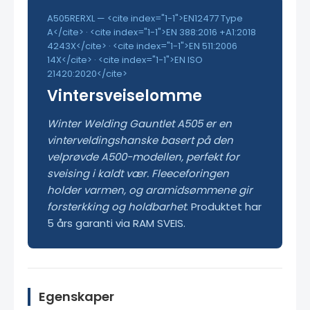
A505RERXL — <cite index="1-1">EN12477 Type
A</cite> · <cite index="1-1">EN 388:2016 +A1:2018
4243X</cite> · <cite index="1-1">EN 511:2006
14X</cite> · <cite index="1-1">EN ISO
21420:2020</cite>
Vintersveiselomme
Winter Welding Gauntlet A505 er en
vinterveldingshanske basert på den
velprøvde A500-modellen, perfekt for
sveising i kaldt vær. Fleeceforingen
holder varmen, og aramidsømmene gir
forsterkking og holdbarhet
. Produktet har
5 års garanti via RAM SVEIS.
Egenskaper