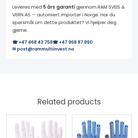
Leveres med
5 års garanti
gjennom RAM SVEIS &
VERN AS — autorisert importør i Norge. Har du
spørsmål om dette produktet? Vi hjelper deg
gjerne.
☎ +47 468 43 758
☎ +47 968 87 890
✉ post@rammultiinvest.no
Related products
Dette
Dette
produktet
produktet
har
har