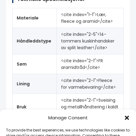
<cite index="1-1">Lær,
Materiale
fleece og aramid</cite>
<cite index="2-5">14-
Håndleddstype
tommers kuskinhandsker
av split leather</cite>
<cite index="2-1">FR
Søm
aramidtråd</cite>
<cite index="2-1">Fleece
Lining
for varmebevaring</cite>
<cite index="2-1">Sveising
Bruk
og metallhåndtering i kaldt
vær</cite>
Manage Consent
<cite index="2-1">Maksimal
Brennmotstand
To provide the best experiences, we use technologies like cookies to
EN407 brennadferd</cite>
store and/or access device information. Consenting to these