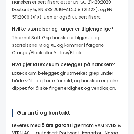
Hansken er sertifisert etter EN ISO 21420:2020
Dexterity 5, EN 388:2016+A1:2018 (2142X), og EN
511:2006 (X1X). Den er også CE sertifisert.
Hvilke størrelser og farger er tilgjengelige?
Thermal Soft Grip hanske er tilgjengelig i
størrelsene M og XL, og kommer i fargene
Orange/Black eller Yellow/Black.
Hva gjør latex skum belegget på hansken?
Latex skum belegget gir utmerket grep under
både våte og tørre forhold, og hansken er palm
dippet for å øke fingerferdighet og ventilasjon.
Garanti og kontakt
Leveres med
5 års garanti
gjennom RAM SVEIS &
VERN AS — autorisert Portwest-importør i Norge.