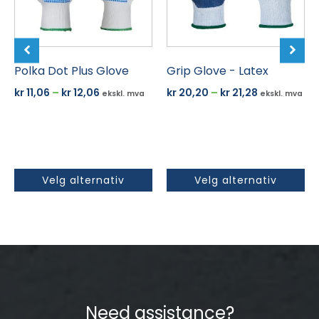
Alternativene
Alternativene
kan
kan
velges
velges
på
på
produktsiden
Polka Dot Plus Glove
produktsiden
Grip Glove - Latex
Prisområde:
Prisområde
kr
11,06
–
kr
12,06
kr
20,20
–
kr
21,28
ekskl. mva
ekskl. mva
kr 11,06
kr 20,20
til
til
kr 12,06
kr 21,28
Velg alternativ
Velg alternativ
Need assistance?