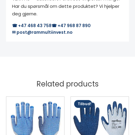
Har du spørsmål om dette produktet? Vi hjelper
deg gjerne.
☎ +47 468 43 758
☎ +47 968 87 890
✉ post@rammultiinvest.no
Related products
Dette
Dette
Tilbud!
produktet
produktet
har
har
flere
flere
varianter.
varianter.