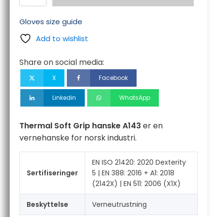
Soft
Grip
hanske
Gloves size guide
antall
Add to wishlist
Share on social media:
X
Facebook
Linkedin
WhatsApp
Thermal Soft Grip hanske A143
er en
vernehanske for norsk industri.
EN ISO 21420: 2020 Dexterity
Sertifiseringer
5 | EN 388: 2016 + A1: 2018
(2142X) | EN 511: 2006 (X1X)
Beskyttelse
Verneutrustning