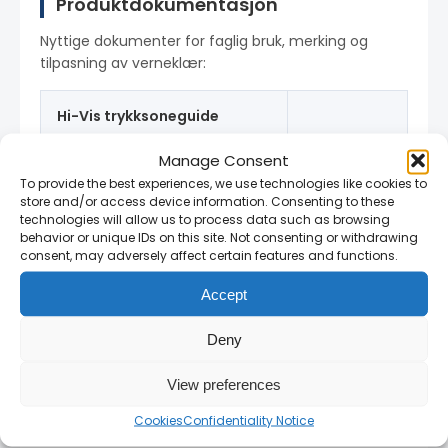
Produktdokumentasjon
Nyttige dokumenter for faglig bruk, merking og
tilpasning av verneklær:
Hi-Vis trykksoneguide
Last ned →
Retningslinjer for logoplassering
Manage Consent
på høy-synlighetsklær
To provide the best experiences, we use technologies like cookies to
store and/or access device information. Consenting to these
FR Multi-Norm
technologies will allow us to process data such as browsing
logoveiledning
behavior or unique IDs on this site. Not consenting or withdrawing
Last ned →
consent, may adversely affect certain features and functions.
Sikker merking av
flammehemmende arbeidsklær
Accept
Deny
Hvorfor kjøpe fra RAM SVEIS?
View preferences
Cookies
Confidentiality Notice
Autorisert Portwest-importør i Norge
—