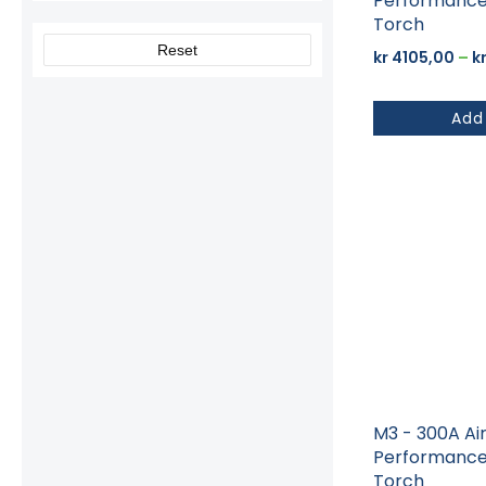
Performance
Torch
Reset
kr
4105,00
–
k
Add
Dette
produktet
har
flere
varianter.
Alternativene
kan
velges
på
produktsiden
M3 - 300A Ai
Performance
Torch