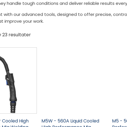
hey handle tough conditions and deliver reliable results every
nt with our advanced tools, designed to offer precise, contro
at improve your work.
Sortert
v 23 resultater
etter
siste
Dette
Dette
produktet
produk
har
har
flere
flere
varianter.
variant
Alternativene
Altern
kan
kan
velges
velges
på
på
produktsiden
produk
r Cooled High
M5W - 560A Liquid Cooled
M5 - 5