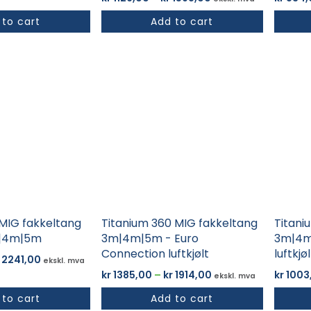
kr 1126,00
 to cart
Add to cart
til
kr 1598,00
Dette
Dette
produktet
produk
har
har
flere
flere
varianter.
variant
Alternativene
Altern
kan
kan
velges
velges
på
på
produktsiden
produk
 MIG fakkeltang
Titanium 360 MIG fakkeltang
Titani
m|4m|5m
3m|4m|5m - Euro
3m|4m|
Connection luftkjølt
luftkjøl
Prisområde:
2241,00
ekskl. mva
kr 1796,00
Prisområde:
kr
1385,00
–
kr
1914,00
kr
1003
ekskl. mva
til
kr 1385,00
 to cart
Add to cart
kr 2241,00
til