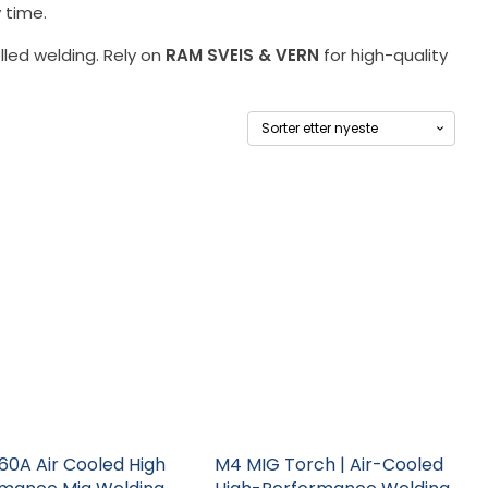
 time.
lled welding. Rely on
RAM SVEIS & VERN
for high-quality
Dette
tet
produktet
har
flere
er.
varianter.
ativene
Alternativene
kan
velges
på
tsiden
produktsiden
60A Air Cooled High
M4 MIG Torch | Air-Cooled