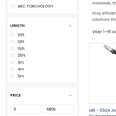
materials, t
ARC TORCHOLOGY
Stay efficie
solutions th
LENGTH
Viser 1–16 a
10ft
12ft
Dette
15ft
produktet
25ft
har
3m
flere
4m
varianter.
5m
Alternativene
kan
velges
PRICE
på
produktsiden
M6 - 550A Ai