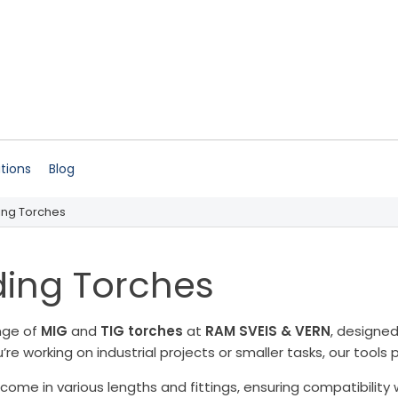
ations
Blog
ing Torches
ing Torches
nge of
MIG
and
TIG torches
at
RAM SVEIS & VERN
, designed
re working on industrial projects or smaller tasks, our tools 
come in various lengths and fittings, ensuring compatibility 