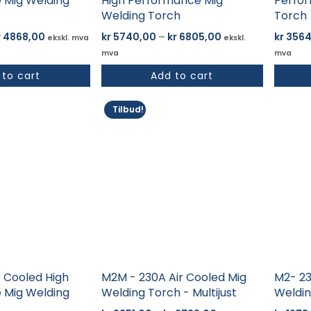
 Mig Welding
High Performance Mig
Perfo
Welding Torch
Torch
Prisområde:
Prisområde:
r
4868,00
kr
5740,00
–
kr
6805,00
kr
3564
ekskl. mva
ekskl.
kr 4105,00
kr 5740,00
mva
mva
til
til
 to cart
Add to cart
kr 4868,00
kr 6805,00
Dette
Dette
Tilbud!
produktet
produk
har
har
flere
flere
varianter.
variant
Alternativene
Altern
kan
kan
velges
velges
på
på
produktsiden
produk
r Cooled High
M2M - 230A Air Cooled Mig
M2- 23
 Mig Welding
Welding Torch - Multijust
Weldin