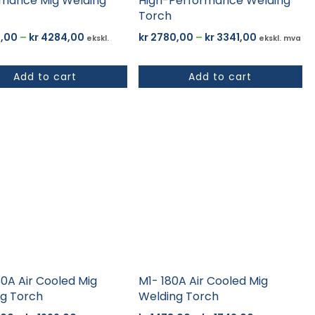
rmance Mig Welding
High-Performance Welding
Torch
Prisområde:
Prisområde
,00
–
kr
4284,00
kr
2780,00
–
kr
3341,00
ekskl.
ekskl. mva
kr 3564,00
kr 2780,00
til
til
Add to cart
Add to cart
kr 4284,00
kr 3341,00
Dette
tet
produktet
har
flere
er.
varianter.
ativene
Alternativene
kan
velges
på
tsiden
produktsiden
0A Air Cooled Mig
M1- 180A Air Cooled Mig
g Torch
Welding Torch