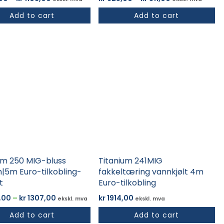
kr 834,00
kr 625,00
Add to cart
Add to cart
til
til
kr 1103,00
kr 811,00
tet
er.
ativene
tsiden
um 250 MIG-bluss
Titanium 241MIG
5m Euro-tilkobling-
fakkeltæring vannkjølt 4m
t
Euro-tilkobling
Prisområde:
,00
–
kr
1307,00
kr
1914,00
ekskl. mva
ekskl. mva
kr 1003,00
Add to cart
Add to cart
til