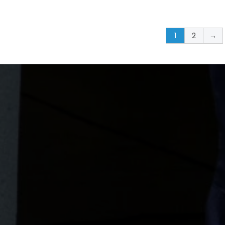
kr 1914,00
1
2
→