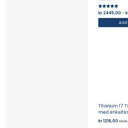
Vurdert
kr
2445,00
–
k
5.00
av 5
Add
Titanium 17 T
med enkeltk
kr
1216,00
ekskl