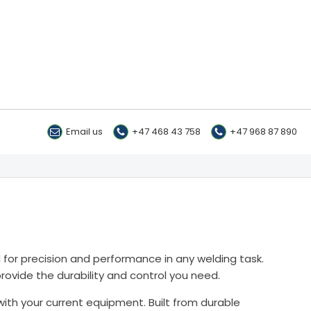
Email us
+47 468 43 758
+47 968 87 890
 for precision and performance in any welding task.
provide the durability and control you need.
with your current equipment. Built from durable