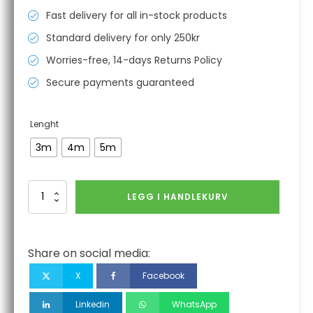
til
Fast delivery for all in-stock products
kr 3341,00
Standard delivery for only 250kr
Worries-free, 14-days Returns Policy
Secure payments guaranteed
Lenght
3m
4m
5m
M4
LEGG I HANDLEKURV
MIG
Torch
|
Air-
Share on social media:
Cooled
High-
X
Facebook
Performance
Welding
Linkedin
WhatsApp
Torch