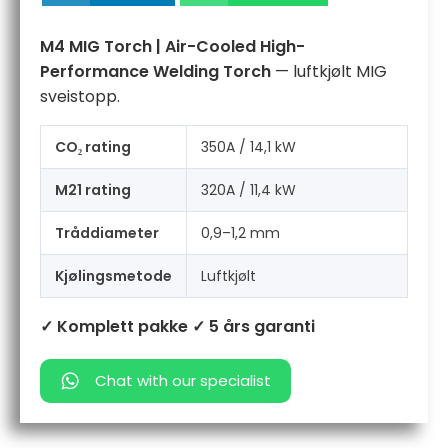
antall
M4 MIG Torch | Air-Cooled High-
Performance Welding Torch
— luftkjølt MIG
sveistopp.
CO₂ rating
350A / 14,1 kW
M21 rating
320A / 11,4 kW
Tråddiameter
0,9–1,2 mm
Kjølingsmetode
Luftkjølt
✓ Komplett pakke
✓ 5 års garanti
Chat with our specialist