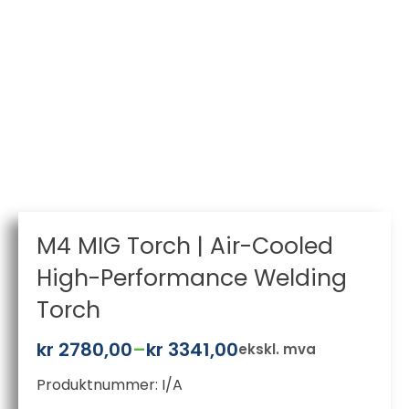
M4 MIG Torch | Air-Cooled
High-Performance Welding
Torch
kr
2780,00
–
kr
3341,00
ekskl. mva
Prisområde:
Produktnummer:
I/A
kr 2780,00