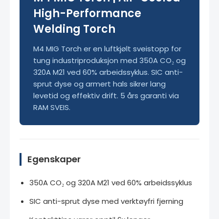
High-Performance
Welding Torch
M4 MIG Torch er en luftkjølt sveistopp for
tung industriproduksjon med 350A CO₂ og
320A M21 ved 60% arbeidssyklus. SIC anti-
sprut dyse og armert hals sikrer lang
levetid og effektiv drift. 5 års garanti via
RAM SVEIS.
Egenskaper
350A CO₂ og 320A M21 ved 60% arbeidssyklus
SIC anti-sprut dyse med verktøyfri fjerning