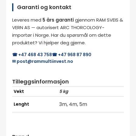
Garanti og kontakt
Leveres med
5 års garanti
gjennom RAM SVEIS &
VERN AS — autorisert ARC THORCOLOGY-
importør i Norge. Har du spørsmål om dette
produktet? Vi hjelper deg gjerne.
☎ +47 468 43 758
☎ +47 968 87 890
✉ post@rammultiinvest.no
Tilleggsinformasjon
Vekt
5 kg
3m, 4m, 5m
Lenght