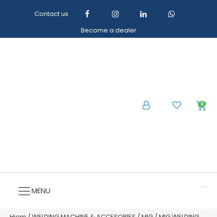
Contact us
Become a dealer
0
MENU
Hjem
/
WELDING MACHINE & ACCESORIES
/
MIG
/
MIG WELDING