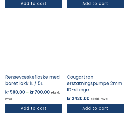
Add to cart
Add to cart
Dette
produktet
har
flere
varianter.
Alternativene
kan
velges
på
Rensevæskeflaske med
Cougartron
produktsiden
boret lokk 1L / 5L
erstatningspumpe 2mm
ID-slange
Prisområde:
kr
580,00
–
kr
700,00
ekskl.
kr 580,00
kr
2420,00
mva
ekskl. mva
til
Add to cart
Add to cart
kr 700,00