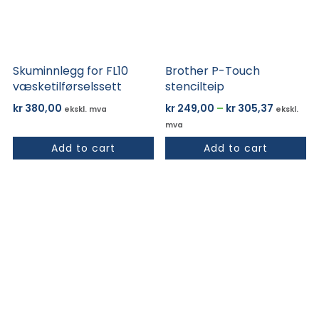
Alternativene
kan
velges
på
Skuminnlegg for FL10
Brother P-Touch
produktsiden
væsketilførselssett
stencilteip
Prisomr
kr
380,00
kr
249,00
–
kr
305,37
ekskl. mva
ekskl.
kr 249,0
mva
til
Add to cart
Add to cart
kr 305,3
Dette
produktet
har
flere
varianter.
Alternativene
kan
velges
på