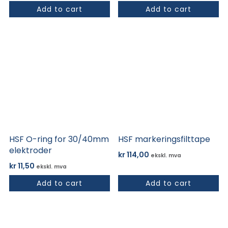
Add to cart
Add to cart
HSF O-ring for 30/40mm
HSF markeringsfilttape
elektroder
kr
114,00
ekskl. mva
kr
11,50
ekskl. mva
Add to cart
Add to cart
Dette
produktet