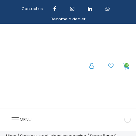
Contact us
Become a dealer
0
MENU
Hjem
/
Stainless steel-cleaning machine
/ Spare Parts &