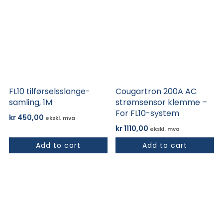
FL10 tilførselsslange-
Cougartron 200A AC
samling, 1M
strømsensor klemme –
For FL10-system
kr
450,00
ekskl. mva
kr
1110,00
ekskl. mva
Add to cart
Add to cart
Dette
produktet
har
flere
varianter.