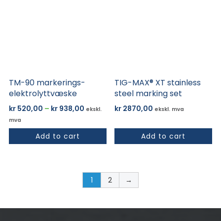
har
flere
varianter.
Alternativene
kan
velges
på
TM-90 markerings-
TIG-MAX® XT stainless
produktsiden
elektrolyttvæske
steel marking set
Prisområde:
kr
520,00
–
kr
938,00
kr
2870,00
ekskl.
ekskl. mva
kr 520,00
mva
til
Add to cart
Add to cart
kr 938,00
1
2
→