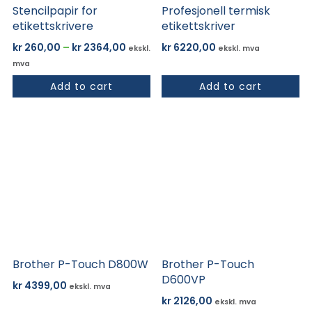
Stencilpapir for
Profesjonell termisk
produktsiden
etikettskrivere
etikettskriver
Prisområde:
kr
260,00
–
kr
2364,00
kr
6220,00
ekskl.
ekskl. mva
kr 260,00
mva
til
Add to cart
Add to cart
kr 2364,00
Brother P-Touch D800W
Brother P-Touch
D600VP
kr
4399,00
ekskl. mva
kr
2126,00
ekskl. mva