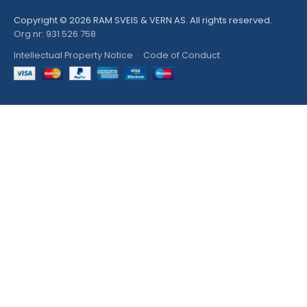
Copyright © 2026 RAM SVEIS & VERN AS. All rights reserved.
Org nr: 931 526 758
Intellectual Property Notice
·
Code of Conduct