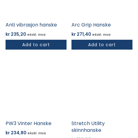
kan
kan
velges
velges
på
på
Anti vibrasjon hanske
Arc Grip Hanske
produktsiden
produktsiden
kr
235,20
kr
271,40
ekskl. mva
ekskl. mva
Add to cart
Add to cart
Dette
Dette
produktet
produktet
har
har
flere
flere
varianter.
varianter.
Alternativene
Alternativene
kan
kan
velges
velges
på
på
PW3 Vinter Hanske
Stretch Utility
produktsiden
produktsiden
skinnhanske
kr
234,80
ekskl. mva