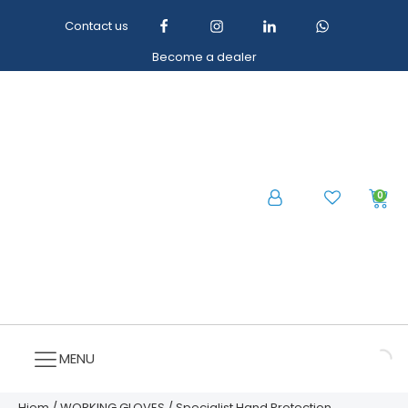
Contact us
Become a dealer
0
MENU
Hjem
/
WORKING GLOVES
/ Specialist Hand Protection