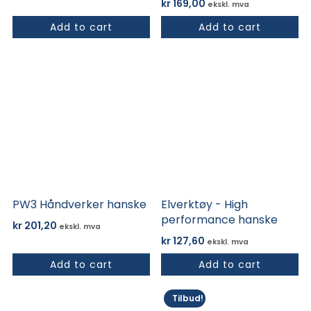
kr
169,00
ekskl. mva
Add to cart
Add to cart
Dette
Dette
produktet
produktet
har
har
flere
flere
varianter.
varianter.
Alternativene
Alternativene
kan
kan
velges
velges
på
på
PW3 Håndverker hanske
Elverktøy - High
produktsiden
produktsiden
performance hanske
kr
201,20
ekskl. mva
kr
127,60
ekskl. mva
Add to cart
Add to cart
Dette
Dette
Tilbud!
produktet
produktet