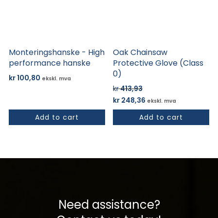
Alternativene
Alternativene
kan
kan
velges
velges
på
på
Monteringshanske - High
Oak Chainsaw
produktsiden
produktsiden
performance hanske
Protective Glove (Class
0)
kr
100,80
ekskl. mva
kr
413,93
Opprinnelig
Nåværende
kr
248,36
ekskl. mva
pris
pris
Add to cart
Add to cart
var:
er:
kr 413,93.
kr 248,36.
Need assistance?