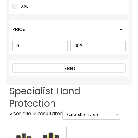
XXL
PRICE
Reset
Specialist Hand
Protection
Sortert
Viser alle 12 resultater
etter
siste
Dette
Dette
produktet
produktet