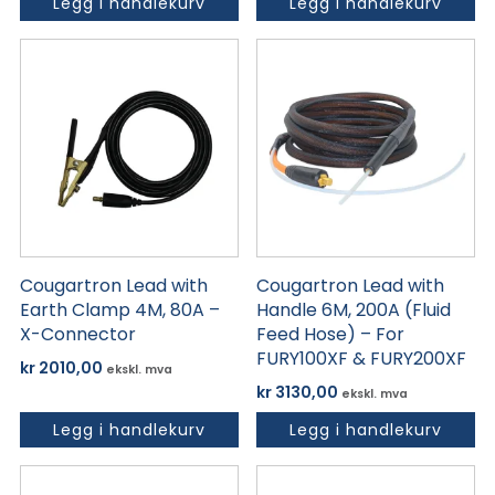
Legg i handlekurv
Legg i handlekurv
Cougartron Lead with
Cougartron Lead with
Earth Clamp 4M, 80A –
Handle 6M, 200A (Fluid
X-Connector
Feed Hose) – For
FURY100XF & FURY200XF
kr
2010,00
ekskl. mva
kr
3130,00
ekskl. mva
Legg i handlekurv
Legg i handlekurv