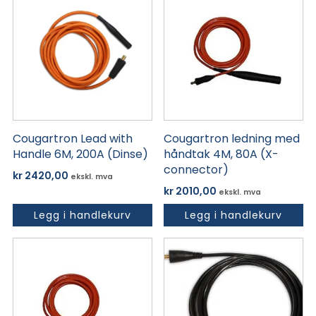
Cougartron Lead with
Cougartron ledning med
Handle 6M, 200A (Dinse)
håndtak 4M, 80A (X-
connector)
kr
2420,00
ekskl. mva
kr
2010,00
ekskl. mva
Legg i handlekurv
Legg i handlekurv
Dette
produktet
har
flere
varianter.