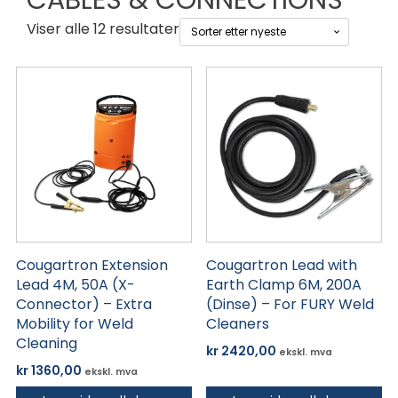
CABLES & CONNECTIONS
Sortert
Viser alle 12 resultater
etter
siste
Cougartron Extension
Cougartron Lead with
Lead 4M, 50A (X-
Earth Clamp 6M, 200A
Connector) – Extra
(Dinse) – For FURY Weld
Mobility for Weld
Cleaners
Cleaning
kr
2420,00
ekskl. mva
kr
1360,00
ekskl. mva