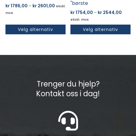
"børste
Prisområde:
kr
1786,00
–
kr
2601,00
ekskl.
kr 1786,00
Priso
kr
1754,00
–
kr
2544,00
mva
til
kr 175
ekskl. mva
kr 2601,00
til
Velg alternativ
Velg alternativ
kr 254
Trenger du hjelp?
Kontakt oss i dag!