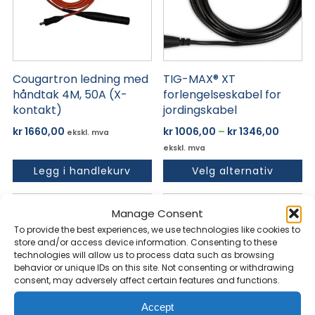
Alternativene
kan
velges
på
Cougartron ledning med
TIG-MAX® XT
produktsiden
håndtak 4M, 50A (X-
forlengelseskabel for
kontakt)
jordingskabel
Prisom
kr
1660,00
kr
1006,00
–
kr
1346,00
ekskl. mva
kr 100
ekskl. mva
til
Legg i handlekurv
Velg alternativ
kr 1346
Dette
Dette
Manage Consent
produktet
produktet
To provide the best experiences, we use technologies like cookies to
har
har
store and/or access device information. Consenting to these
flere
flere
technologies will allow us to process data such as browsing
behavior or unique IDs on this site. Not consenting or withdrawing
varianter.
varianter.
consent, may adversely affect certain features and functions.
Alternativene
Alternativene
kan
kan
Accept