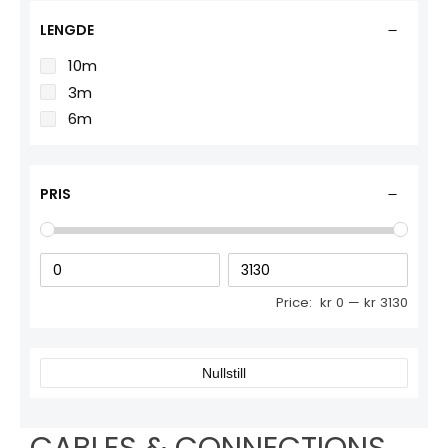
LENGDE
10m
3m
6m
PRIS
Price:
kr 0
—
kr 3130
Nullstill