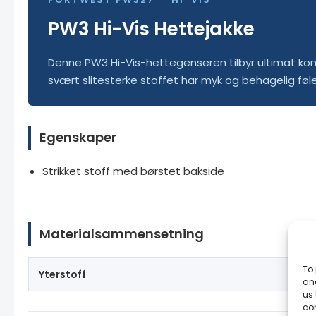
PW3 Hi-Vis Hettejakke
Denne PW3 Hi-Vis-hettegenseren tilbyr ultimat kom
svært slitesterke stoffet har myk og behagelig føle
Egenskaper
Strikket stoff med børstet bakside
Materialsammensetning
To 
Yterstoff
65
and
us 
co