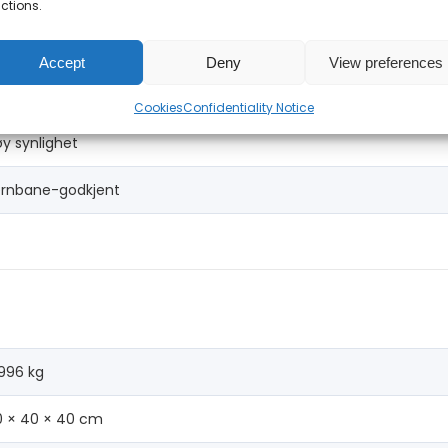
ctions.
Accept
Deny
View preferences
y synlighet
Cookies
Confidentiality Notice
y synlighet
ernbane-godkjent
996 kg
0 × 40 × 40 cm