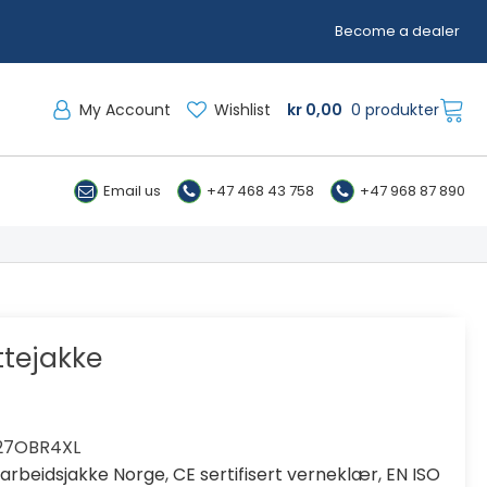
Become a dealer
My Account
Wishlist
kr
0,00
0 produkter
Email us
+47 468 43 758
+47 968 87 890
ttejakke
27OBR4XL
,
arbeidsjakke Norge
,
CE sertifisert verneklær
,
EN ISO