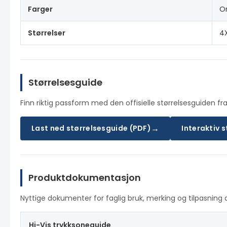
Farger
Or
Størrelser
4X
Størrelsesguide
Finn riktig passform med den offisielle størrelsesguiden fra
→
Last ned størrelsesguide (PDF)
Interaktiv 
Produktdokumentasjon
Nyttige dokumenter for faglig bruk, merking og tilpasning 
Hi-Vis trykksoneguide