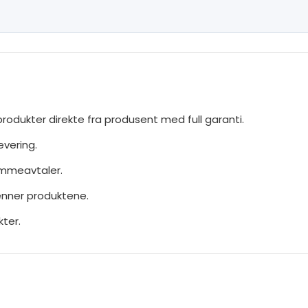
produkter direkte fra produsent med full garanti.
evering.
ammeavtaler.
jenner produktene.
ter.