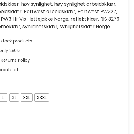
eidsklær
,
høy synlighet
,
høy synlighet arbeidsklær
,
beidsklær
,
Portwest arbeidsklær
,
Portwest PW327
,
,
PW3 Hi-Vis Hettejakke Norge
,
refleksklær
,
RIS 3279
verneklær
,
synlighetsklær
,
synlighetsklær Norge
in-stock products
only 250kr
 Returns Policy
aranteed
L
XL
XXL
XXXL