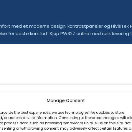
fort med et moderne design, kontrastpaneler og HiVisTex Pr
lse for beste komfort. Kjøp PW327 online med rask levering ti
Manage Consent
provide the best experiences, we use technologies like cookies to store
% Polyester, 35% bomull (300g)
/or access device information. Consenting to these technologies will al
to process data such as browsing behavior or unique IDs on this site. Not
nsenting or withdrawing consent, may adversely affect certain features 