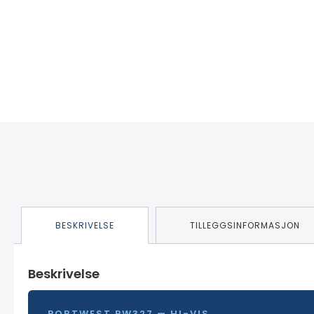
BESKRIVELSE
TILLEGGSINFORMASJON
Beskrivelse
PORTWEST PW327 — HI-VIS