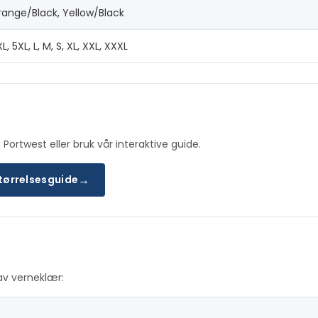
ange/Black, Yellow/Black
L, 5XL, L, M, S, XL, XXL, XXXL
 Portwest eller bruk vår interaktive guide.
→
størrelsesguide
av verneklær: