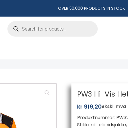
OVER 50.000 PRODUCTS IN STOCK
Products
search
PW3 Hi-Vis He
kr
919,20
ekskl. mva
Produktnummer:
PW3
Stikkord:
arbeidsjakke