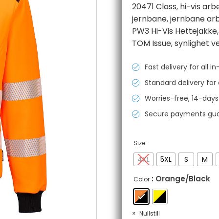
20471 Class
,
hi-vis arb
jernbane
,
jernbane ar
PW3 Hi-Vis Hettejakke
TOM Issue
,
synlighet 
Fast delivery for all 
Standard delivery for 
Worries-free, 14-days
Secure payments gu
Size
4XL
5XL
S
M
: Orange/Black
Color
Nullstill