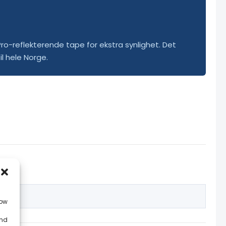
o-reflekterende tape for ekstra synlighet. Det
l hele Norge.
low
and