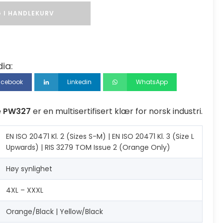
 I HANDLEKURV
ia:
acebook
Linkedin
WhatsApp
e PW327
er en multisertifisert klær for norsk industri.
EN ISO 20471 Kl. 2 (Sizes S-M) | EN ISO 20471 Kl. 3 (Size L
Upwards) | RIS 3279 TOM Issue 2 (Orange Only)
Høy synlighet
4XL – XXXL
Orange/Black | Yellow/Black