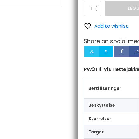
PW3
LEGG
Hi-
Vis
Hettejakke
Add to wishlist
antall
Share on social med
X
F
PW3 Hi-Vis Hettejakk
Sertifiseringer
Beskyttelse
Størrelser
Farger