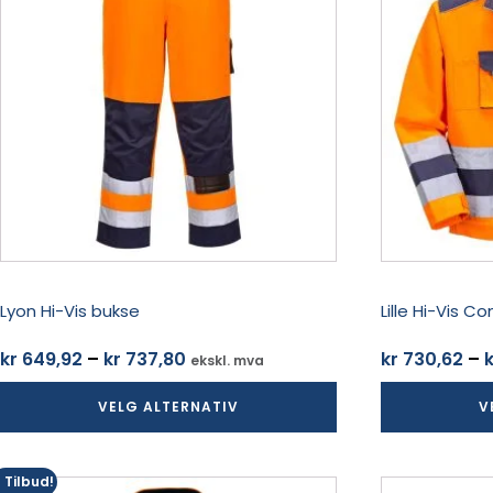
flere
flere
varianter.
varianter.
Alternativene
Alternativene
kan
kan
velges
velges
på
på
produktsiden
produktsiden
Lyon Hi-Vis bukse
Lille Hi-Vis 
Prisområde:
kr
649,92
–
kr
737,80
kr
730,62
–
k
ekskl. mva
kr 649,92
VELG ALTERNATIV
V
til
kr 737,80
Tilbud!
Dette
Dette