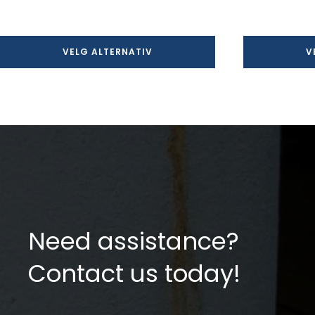
kr 154,30
til
kr 308,60
VELG ALTERNATIV
V
Need assistance?
Contact us today!