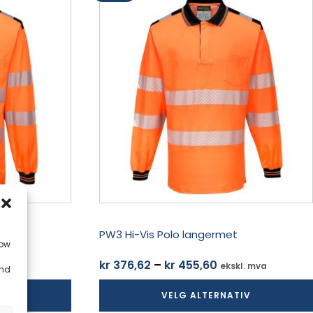
produktet
har
flere
varianter.
Alternativene
kan
velges
på
produktsiden
orte
PW3 Hi-Vis Polo langermet
low
Prisområde:
kr
376,62
–
kr
455,60
ekskl. mva
and
kr 376,62
IV
VELG ALTERNATIV
til