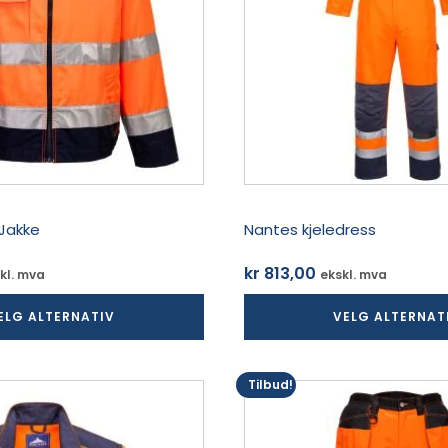
Alternativene
kan
velges
på
produktsiden
 Jakke
Nantes kjeledress
kr
813,00
kl. mva
ekskl. mva
ELG ALTERNATIV
VELG ALTERNAT
Tilbud!
Dette
produktet
har