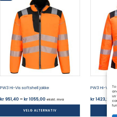
produktet
produktet
har
har
flere
flere
varianter.
varianter.
Alternativene
Alternativene
kan
kan
velges
velges
på
på
produktsiden
produktsiden
To 
PW3 Hi-Vis softshell jakke
PW3 Hi-Vis vi
and
us 
Prisområde:
kr
951,40
–
kr
1055,00
kr
1423,20
ekskl. mva
ek
co
kr 951,40
fun
VELG ALTERNATIV
V
til