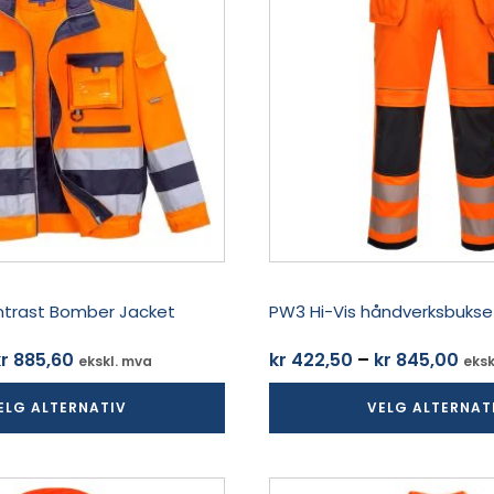
flere
varianter.
Alternativene
kan
velges
på
produktsiden
Contrast Bomber Jacket
PW3 Hi-Vis håndverksbukse
Prisområde:
Pri
r
885,60
kr
422,50
–
kr
845,00
ekskl. mva
eksk
kr 730,62
kr 
ELG ALTERNATIV
VELG ALTERNAT
til
til
kr 885,60
kr 
Dette