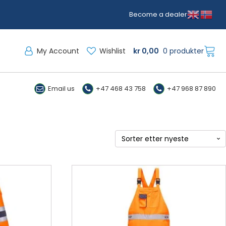
Become a dealer
My Account
Wishlist
kr
0,00
0 produkter
Email us
+47 468 43 758
+47 968 87 890
Dette
produktet
har
flere
varianter.