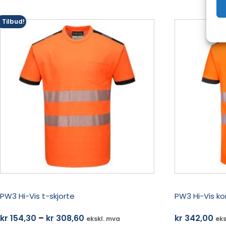
kr 1055,00
Tilbud!
Dette
Dette
produktet
produktet
har
har
flere
flere
varianter.
varianter.
Alternativene
Alternativene
kan
kan
velges
velges
på
på
produktsiden
produktsiden
PW3 Hi-Vis t-skjorte
PW3 Hi-Vis k
Prisområde:
kr
154,30
–
kr
308,60
kr
342,00
ekskl. mva
eks