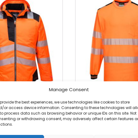
produktet
har
flere
varianter.
Alternativene
kan
velges
på
produktsiden
Manage Consent
provide the best experiences, we use technologies like cookies to store
nterjakke
PW3 Hi-Vis langermet T-skj
/or access device information. Consenting to these technologies will al
to process data such as browsing behavior or unique IDs on this site. Not
kr
415,80
skl. mva
ekskl. mva
nsenting or withdrawing consent, may adversely affect certain features 
ctions.
ELG ALTERNATIV
VELG ALTERNAT