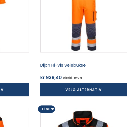
Alternativene
kan
velges
på
produktsiden
Dijon Hi-Vis Selebukse
kr
939,40
ekskl. mva
IV
VELG ALTERNATIV
Tilbud!
Dette
produktet
har