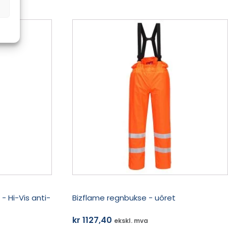
kr 455,60
Dette
produktet
har
flere
varianter.
Alternativene
kan
velges
på
produktsiden
- Hi-Vis anti-
Bizflame regnbukse - uôret
kr
1127,40
ekskl. mva