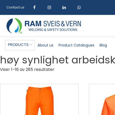
Contact us
PRODUCTS
About us
Product Catalogues
Blog
høy synlighet arbeids
Sortert
Viser 1–16 av 285 resultater
etter
siste
Dette
Dette
produktet
produktet
har
har
flere
flere
varianter.
varianter.