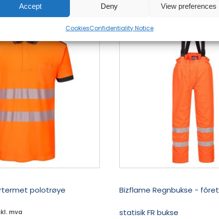
Accept
Deny
View preferences
Dette
Cookies
Confidentiality Notice
produktet
har
flere
varianter.
Alternativene
kan
velges
på
produktsiden
ortermet polotrøye
Bizflame Regnbukse - fôret 
statisik FR bukse
kl. mva