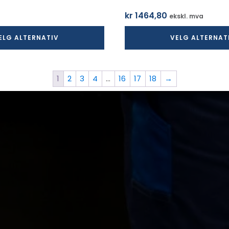
kr
1464,80
ekskl. mva
ELG ALTERNATIV
VELG ALTERNAT
1
2
3
4
…
16
17
18
→