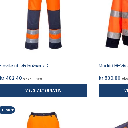
Alternativene
Alternativene
kan
kan
velges
velges
på
på
produktsiden
produktsiden
Seville Hi-Vis bukser kl.2
Madrid Hi-Vis
kr
482,40
kr
530,80
ekskl. mva
eks
VELG ALTERNATIV
V
Tilbud!
Dette
Dette
produktet
produktet
har
har