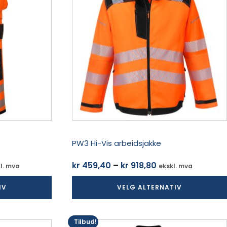
flere
varianter.
Alternativene
kan
velges
på
produktsiden
PW3 Hi-Vis arbeidsjakke
sområde:
Prisområde:
kr
459,40
–
kr
918,80
l. mva
ekskl. mva
422,50
kr 459,40
IV
VELG ALTERNATIV
til
845,00
kr 918,80
Tilbud!
Dette