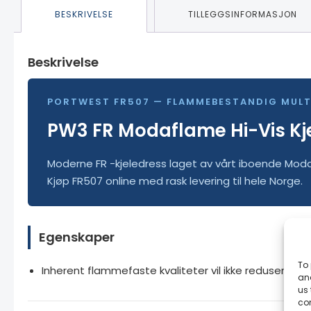
BESKRIVELSE
TILLEGGSINFORMASJON
Beskrivelse
PORTWEST FR507 — FLAMMEBESTANDIG MUL
PW3 FR Modaflame Hi-Vis Kj
Moderne FR -kjeledress laget av vårt iboende Modaf
Kjøp FR507 online med rask levering til hele Norge.
Egenskaper
To 
Inherent flammefaste kvaliteter vil ikke redusere m
and
us 
co