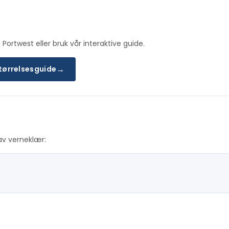
 Portwest eller bruk vår interaktive guide.
→
størrelsesguide
av verneklær: