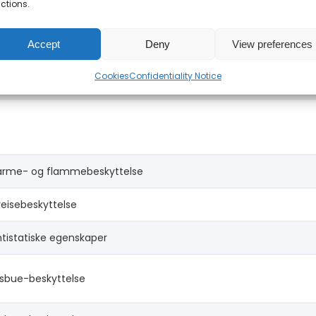
ctions.
Accept
Deny
View preferences
odaflame Work HVO: 60% modakryl, 39% bomull, 1% karbonfiber
Cookies
Confidentiality Notice
arme- og flammebeskyttelse
eisebeskyttelse
tistatiske egenskaper
ysbue-beskyttelse