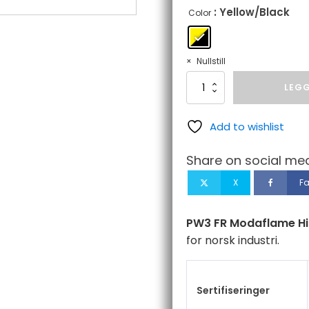
: Yellow/Black
Color
Nullstill
PW3
LEGG
FR
Modaflame
Hi-
Add to wishlist
Vis
Kjeledress
Share on social med
antall
X
F
PW3 FR Modaflame Hi-
for norsk industri.
Sertifiseringer