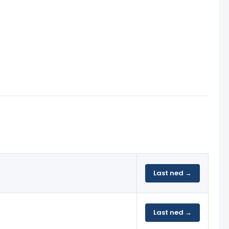
Last ned →
Last ned →