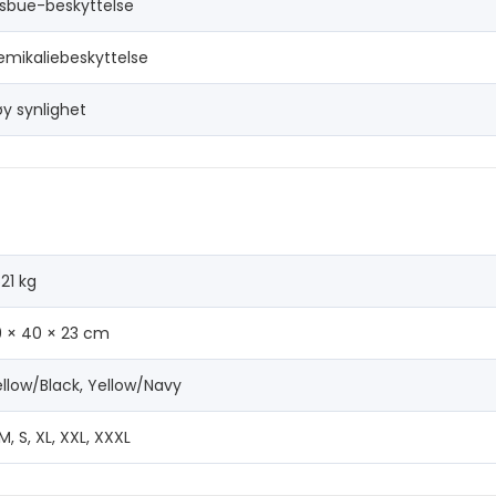
ysbue-beskyttelse
emikaliebeskyttelse
y synlighet
621 kg
9 × 40 × 23 cm
llow/Black, Yellow/Navy
 M, S, XL, XXL, XXXL