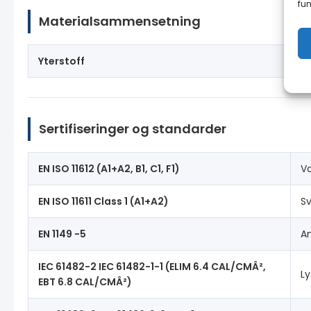
fun
Materialsammensetning
Yterstoff
M
Sertifiseringer og standarder
EN ISO 11612 (A1+A2, B1, C1, F1)
V
EN ISO 11611 Class 1 (A1+A2)
Sv
EN 1149 -5
An
IEC 61482-2 IEC 61482-1-1 (ELIM 6.4 CAL/CMÂ²,
L
EBT 6.8 CAL/CMÂ²)