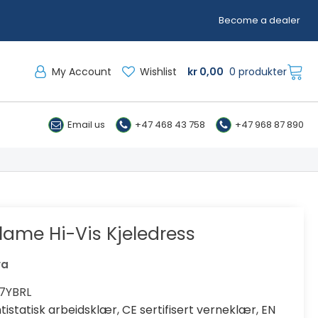
Become a dealer
My Account
Wishlist
kr
0,00
0 produkter
Email us
+47 468 43 758
+47 968 87 890
ame Hi-Vis Kjeledress
va
7YBRL
tistatisk arbeidsklær
,
CE sertifisert verneklær
,
EN