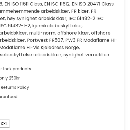
6
,
EN ISO 11611 Class
,
EN ISO 11612
,
EN ISO 20471 Class
,
lammehemmende arbeidsklær
,
FR klær
,
FR
het
,
høy synlighet arbeidsklær
,
IEC 61482-2 IEC
IEC 61482-1-2
,
kjemikaliebeskyttelse
,
 arbeidsklær
,
multi-norm
,
offshore klær
,
offshore
rbeidsklær
,
Portwest FR507
,
PW3 FR Modaflame Hi-
Modaflame Hi-Vis Kjeledress Norge
,
isebeskyttelse arbeidsklær
,
synlighet verneklær
in-stock products
only 250kr
 Returns Policy
aranteed
XXXL