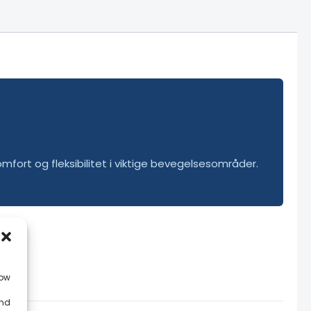
fort og fleksibilitet i viktige bevegelsesområder.
low
and