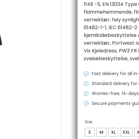
1149 -5
,
EN 13034 Type 
flammehemmende
,
f
verneklær
,
høy synlig
61482-1-1
,
IEC 61482-2 
kjemikaliebeskyttelse
verneklær
,
Portwest a
Vis Kjeledress
,
PW3 FR 
sveisebeskyttelse
,
sve
Fast delivery for all 
Standard delivery for 
Worries-free, 14-days
Secure payments gu
Size
S
M
XL
XXL