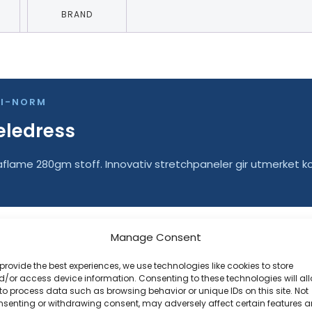
BRAND
TI-NORM
eledress
lame 280gm stoff. Innovativ stretchpaneler gir utmerket kom
Manage Consent
provide the best experiences, we use technologies like cookies to store
ed vasking
/or access device information. Consenting to these technologies will al
to process data such as browsing behavior or unique IDs on this site. Not
nsenting or withdrawing consent, may adversely affect certain features 