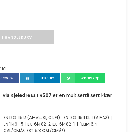
 I HANDLEKURV
ia:
acebook
Linkedin
WhatsApp
Vis Kjeledress FR507
er en multisertifisert klær
EN ISO 11612 (A1+A2, B1, C1, F1) | EN ISO 11611 Kl. 1 (A1+A2) |
EN 1149 -5 | IEC 61482-2 IEC 61482-1-1 (ELIM 6.4
CAL/CMÂ², EBT 6.8 CAL/CMÂ²)