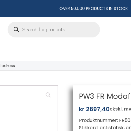
OVER 50.000 PRODUCTS IN STOCK
Products
search
eledress
PW3 FR Modafl
kr
2897,40
ekskl. m
Produktnummer:
FR50
Stikkord:
antistatisk
,
an