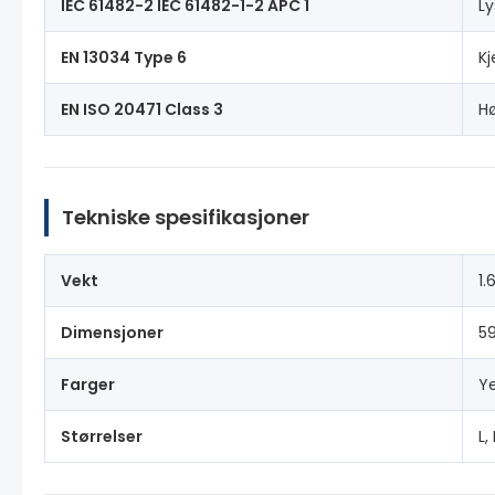
IEC 61482-2 IEC 61482-1-2 APC 1
L
EN 13034 Type 6
Kj
EN ISO 20471 Class 3
Hø
Tekniske spesifikasjoner
Vekt
1.
Dimensjoner
5
Farger
Ye
Størrelser
L,