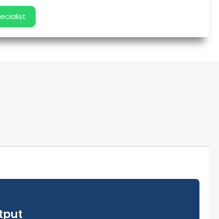
ecialist
tput