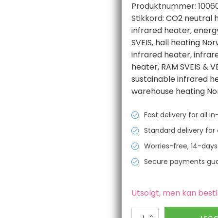
Produktnummer:
1006
Stikkord:
CO2 neutral 
infrared heater
,
energy
SVEIS
,
hall heating No
infrared heater
,
infrar
heater
,
RAM SVEIS & V
sustainable infrared h
warehouse heating N
Fast delivery for all 
Standard delivery for 
Worries-free, 14-days
Secure payments gu
Utsolgt, men kan besti
Infrared