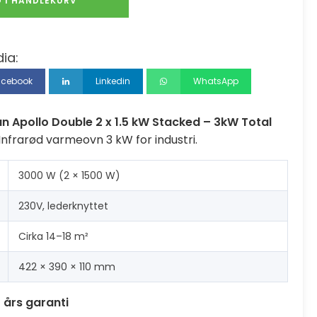
 I HANDLEKURV
ia:
acebook
Linkedin
WhatsApp
n Apollo Double 2 x 1.5 kW Stacked – 3kW Total
nfrarød varmeovn 3 kW for industri.
3000 W (2 × 1500 W)
230V, lederknyttet
Cirka 14–18 m²
422 × 390 × 110 mm
 års garanti