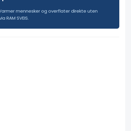
r. Varmer mennesker og overflater direkte uten
via RAM SVEIS.