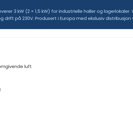
rer 3 kW (2 × 1,5 kW) for industrielle haller og lagerlokale
rift på 230V. Produsert i Europa med ekslusiv distribusjon 
omgivende luft
g