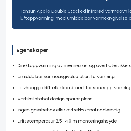
Tansun Apollo Double Stacked infrarød varmeovn leve
luftoppvarming, med umiddelbar varmeavgivelse og d
Egenskaper
Direktoppvarming av mennesker og overflater, ikke 
Umiddelbar varmeavgivelse uten forvarming
Uavhengig drift eller kombinert for soneopprvarmin
Vertikal stabel design sparer plass
Ingen gassbehov eller avtrekkskanal nødvendig
Driftstemperatur 2,5–4,0 m monteringshøyde