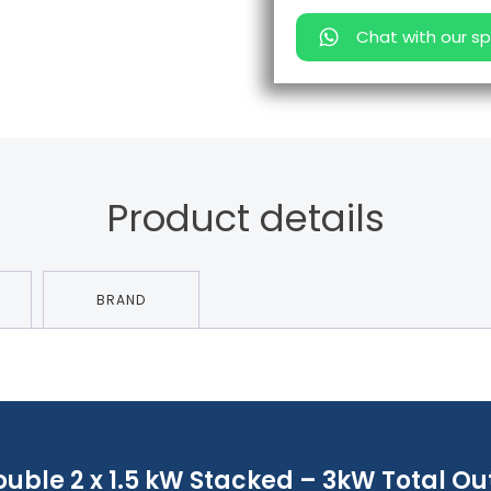
Chat with our sp
Product details
BRAND
uble 2 x 1.5 kW Stacked – 3kW Total Ou