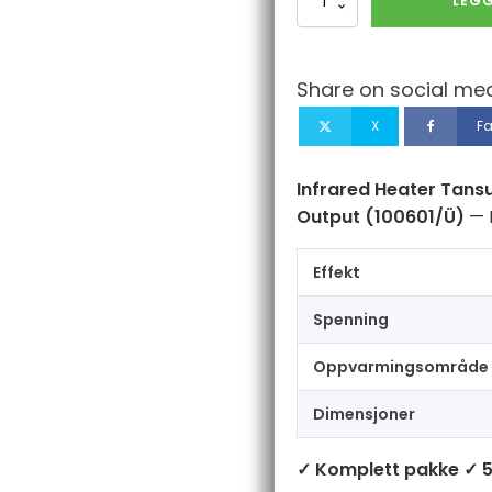
LEGG
Heater
Tansun
Apollo
Double
Share on social med
2
x
X
F
1.5
kW
Stacked
Infrared Heater Tansu
–
Output (100601/Ü)
— I
3kW
Total
Output
Effekt
antall
Spenning
Oppvarmingsområde
Dimensjoner
✓ Komplett pakke
✓ 5