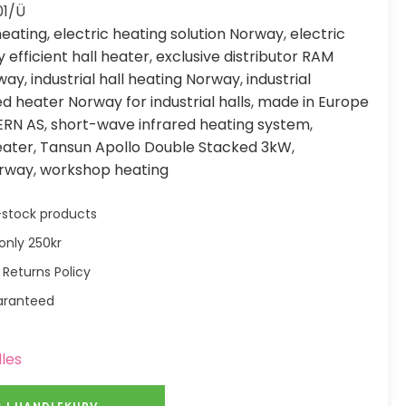
01/Ü
heating
,
electric heating solution Norway
,
electric
 efficient hall heater
,
exclusive distributor RAM
rway
,
industrial hall heating Norway
,
industrial
ed heater Norway for industrial halls
,
made in Europe
ERN AS
,
short-wave infrared heating system
,
eater
,
Tansun Apollo Double Stacked 3kW
,
orway
,
workshop heating
in-stock products
only 250kr
 Returns Policy
aranteed
lles