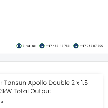
Email us
+47 468 43 758
+47 968 87 890
r Tansun Apollo Double 2 x 1.5
3kW Total Output
va