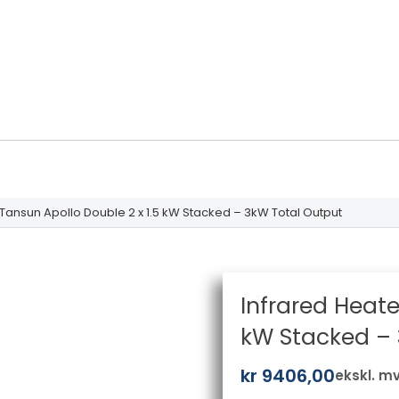
 Tansun Apollo Double 2 x 1.5 kW Stacked – 3kW Total Output
Infrared Heate
kW Stacked – 
kr
9406,00
ekskl. m