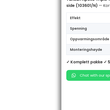
x
side (103601/N)
— Kort
1.5
kW
side
Effekt
by
side
Spenning
antall
Oppvarmingsområde
Monteringshøyde
✓ Komplett pakke
✓ 5
Chat with our sp