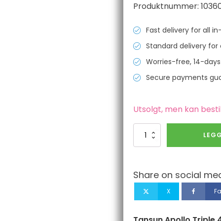
Produktnummer:
1036
Fast delivery for all 
Standard delivery for 
Worries-free, 14-days
Secure payments gu
Utsolgt, men kan besti
Tansun
LEGG
Apollo
Triple
4.5
kW
Share on social med
Infrared
Heater
X
F
-
Triple
3
Tansun Apollo Triple 4