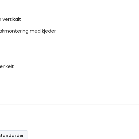
 vertikalt
akmontering med kjeder
 enkelt
sstandarder