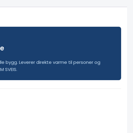
de
lle bygg. Leverer direkte varme til personer og
M SVEIS.