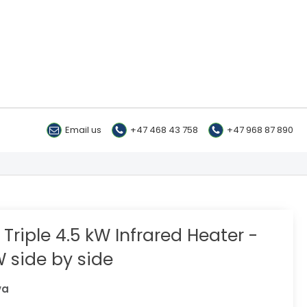
Email us
+47 468 43 758
+47 968 87 890
Triple 4.5 kW Infrared Heater -
kW side by side
va