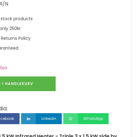
01/N
in-stock products
only 250kr
 Returns Policy
aranteed
lles
 I HANDLEKURV
ia:
acebook
Linkedin
WhatsApp
.5 kW Infrared Heater - Triple 3 x 1.5 kW side by