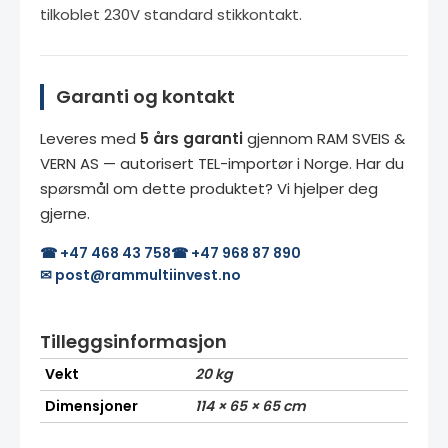
tilkoblet 230V standard stikkontakt.
Garanti og kontakt
Leveres med
5 års garanti
gjennom RAM SVEIS &
VERN AS — autorisert TEL-importør i Norge. Har du
spørsmål om dette produktet? Vi hjelper deg
gjerne.
☎ +47 468 43 758
☎ +47 968 87 890
✉ post@rammultiinvest.no
Tilleggsinformasjon
Vekt
20 kg
Dimensjoner
114 × 65 × 65 cm