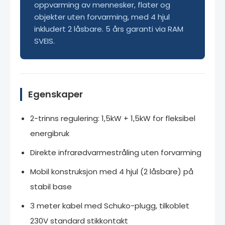
oppvarming av mennesker, flater og
objekter uten forvarming, med 4 hjul
inkludert 2 låsbare. 5 års garanti via RAM
SVEIS.
Egenskaper
2-trinns regulering: 1,5kW + 1,5kW for fleksibel
energibruk
Direkte infrarødvarmestråling uten forvarming
Mobil konstruksjon med 4 hjul (2 låsbare) på
stabil base
3 meter kabel med Schuko-plugg, tilkoblet
230V standard stikkontakt