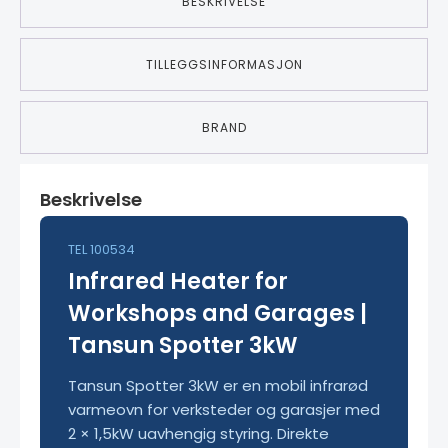
BESKRIVELSE
TILLEGGSINFORMASJON
BRAND
Beskrivelse
TEL 100534
Infrared Heater for
Workshops and Garages |
Tansun Spotter 3kW
Tansun Spotter 3kW er en mobil infrarød
varmeovn for verksteder og garasjer med
2 × 1,5kW uavhengig styring. Direkte