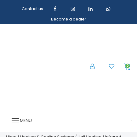
Contact us
Become a dealer
0
MENU
Hjem
/
Heating & Cooling Systems
/
Hall Heating
/ Infrared