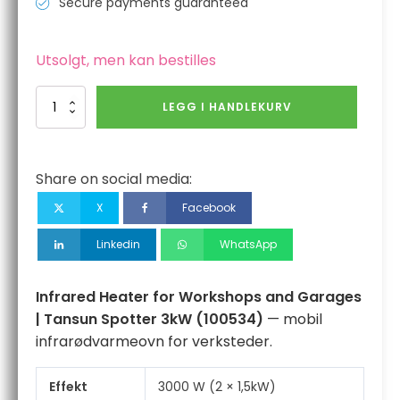
Secure payments guaranteed
Utsolgt, men kan bestilles
Infrared
LEGG I HANDLEKURV
Heater
for
Workshops
and
Share on social media:
Garages
|
X
Facebook
Tansun
Spotter
Linkedin
WhatsApp
3kW
antall
Infrared Heater for Workshops and Garages
| Tansun Spotter 3kW (100534)
— mobil
infrarødvarmeovn for verksteder.
Effekt
3000 W (2 × 1,5kW)