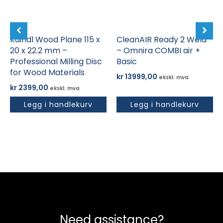
Kaindl Wood Plane 115 x
CleanAIR Ready 2 Weld
20 x 22.2 mm –
– Omnira COMBI air +
Professional Milling Disc
Basic
for Wood Materials
kr
13999,00
ekskl. mva
kr
2399,00
ekskl. mva
Legg i handlekurv
Legg i handlekurv
Need assistance?