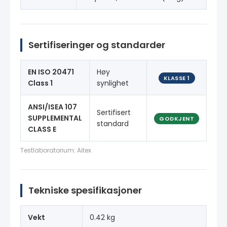
Sertifiseringer og standarder
EN ISO 20471
Høy
KLASSE 1
Class 1
synlighet
ANSI/ISEA 107
Sertifisert
SUPPLEMENTAL
GODKJENT
standard
CLASS E
Testlaboratorium: Aitex
Tekniske spesifikasjoner
Vekt
0.42 kg