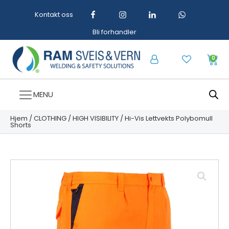
Kontakt oss
Bli forhandler
0
MENU
Hjem
/
CLOTHING
/
HIGH VISIBILITY
/ Hi-Vis Lettvekts Polybomull
Shorts