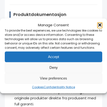
Produktdokumentasjon
Nyttige dokumenter for faglig bruk, merking og
Manage Consent
tilpasning av verneklær:
To provide the best experiences, we use technologies like cookies to
store and/or access device information. Consenting to these
technologies will allow us to process data such as browsing
Hi-Vis trykksoneguide
behavior or unique IDs on this site. Not consenting or withdrawing
Retningslinjer for
consent, may adversely affect certain features and functions.
Last ned →
logoplassering på høy-
Accept
synlighetsklær
Deny
View preferences
Hvorfor kjøpe fra RAM SVEIS?
Cookies
Confidentiality Notice
Autorisert Portwest-importør i Norge
—
originale produkter direkte fra produsent med
full garanti.