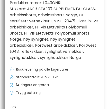
Produktnummer:
L043ONRL
Stikkord:
ANSI/ISEA 107 SUPPLEMENTAL CLASS
,
arbeidsshorts
,
arbeidsshorts Norge
,
CE
sertifisert verneklær
,
EN ISO 20471 Class
,
hi-vis
arbeidsklær
,
Hi-Vis Lettvekts Polybomull
Shorts
,
Hi-Vis Lettvekts Polybomull Shorts
Norge
,
høy synlighet
,
høy synlighet
arbeidsklær
,
Portwest arbeidsklær
,
Portwest
L043
,
refleksklær
,
synlighet verneklær
,
synlighetsklær
,
synlighetsklær Norge
Rask levering på alle lagervarer
Standardfrakt kun 250 kr
14 dagers angrerett
Trygg betaling
Size