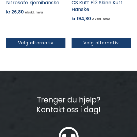
produktsiden
Nitrosafe kjemihanske
produktsiden
CS Kutt F13 Skinn Kutt
Hanske
kr
26,80
ekskl. mva
kr
194,80
ekskl. mva
Velg alternativ
Velg alternativ
Trenger du hjelp?
Kontakt oss i dag!