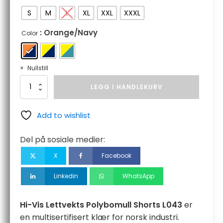
S
M
L
XL
XXL
XXXL
: Orange/Navy
Color
Nullstill
Hi-
LEGG I HANDLEKURV
Vis
Lettvekts
Polybomull
Add to wishlist
Shorts
antall
Del på sosiale medier:
X
Facebook
Linkedin
WhatsApp
Hi-Vis Lettvekts Polybomull Shorts L043
er
en multisertifisert klær for norsk industri.