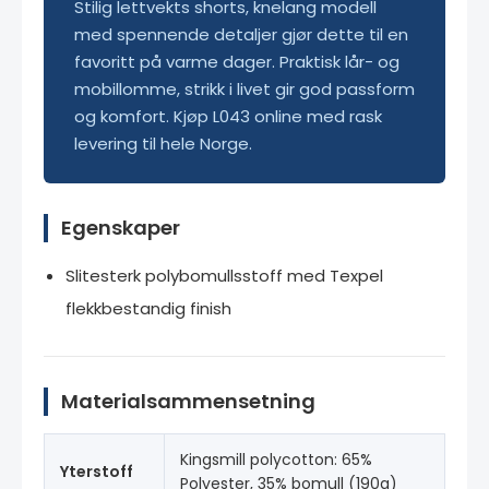
Stilig lettvekts shorts, knelang modell
med spennende detaljer gjør dette til en
favoritt på varme dager. Praktisk lår- og
mobillomme, strikk i livet gir god passform
og komfort. Kjøp L043 online med rask
levering til hele Norge.
Egenskaper
Slitesterk polybomullsstoff med Texpel
flekkbestandig finish
Materialsammensetning
Kingsmill polycotton: 65%
Yterstoff
Polyester, 35% bomull (190g)