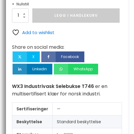
Nullstill
WX3
LEGG I HANDLEKURV
Industrivask
Selebukse
antall
Add to wishlist
Share on social media:
X
Facebook
Linkedin
WhatsApp
WX3 Industrivask Selebukse T746
er en
multisertifisert klær for norsk industri.
Sertifiseringer
—
Beskyttelse
Standard beskyttelse