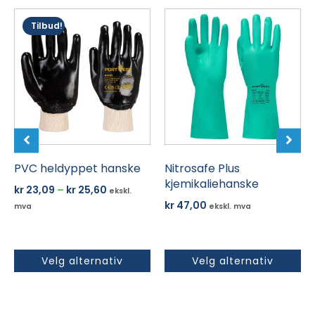
Dette
Dette
Tilbud!
produktet
produktet
har
har
flere
flere
varianter.
varianter.
Alternativene
Alternativene
kan
kan
velges
velges
på
på
produktsiden
PVC heldyppet hanske
produktsiden
Nitrosafe Plus
kjemikaliehanske
Prisområde:
kr
23,09
–
kr
25,60
ekskl.
kr 23,09
kr
47,00
mva
ekskl. mva
til
kr 25,60
Velg alternativ
Velg alternativ