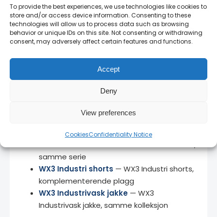
To provide the best experiences, we use technologies like cookies to
Bedriftspriser
— kontakt oss for volumrabatt
store and/or access device information. Consenting to these
og rammeavtaler.
technologies will allow us to process data such as browsing
behavior or unique IDs on this site. Not consenting or withdrawing
Norsk teknisk support
— vi snakker ditt språk
consent, may adversely affect certain features and functions.
og kjenner produktene.
14 dagers angrerett
— full retur på uåpnede
Accept
produkter.
Deny
View preferences
Relaterte produkter
Cookies
Confidentiality Notice
WX3 Industri Bukser
— WX3 Industri Bukser,
samme serie
WX3 Industri shorts
— WX3 Industri shorts,
komplementerende plagg
WX3 Industrivask jakke
— WX3
Industrivask jakke, samme kolleksjon