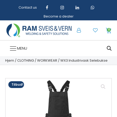
Contact us
Become a dealer
0
MENU
Hjem
/
CLOTHING
/
WORKWEAR
/ WX3 Industrivask Selebukse
Tilbud!