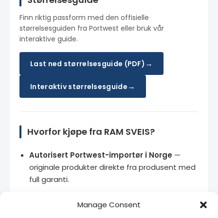
Finn riktig passform med den offisielle
størrelsesguiden fra Portwest eller bruk vår
interaktive guide.
→
Last ned størrelsesguide (PDF)
→
Interaktiv størrelsesguide
Hvorfor kjøpe fra RAM SVEIS?
Autorisert Portwest-importør i Norge
—
originale produkter direkte fra produsent med
full garanti.
Stort lager
— de fleste produkter på lager for
Manage Consent
rask levering.