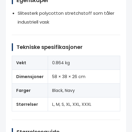
Egenskaper
Slitesterk polycotton stretchstoff som tåler
industriell vask
Tekniske spesifikasjoner
Vekt
0.864 kg
Dimensjoner
58 × 38 × 26 cm
Farger
Black, Navy
Størrelser
L, M, S, XL, XXL, XXXL
Størrelsesguide