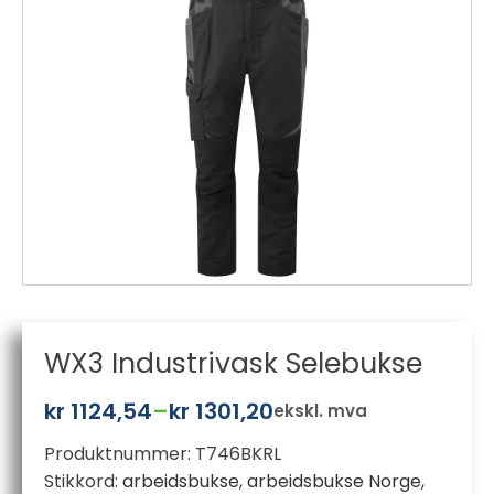
WX3 Industrivask Selebukse
kr
1124,54
–
kr
1301,20
ekskl. mva
Prisområde:
Produktnummer:
T746BKRL
kr 1124,54
Stikkord:
arbeidsbukse
,
arbeidsbukse Norge
,