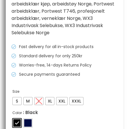
til
arbeidsklær kjøp
,
arbeidstøy Norge
,
Portwest
kr 1301,20
arbeidsklær
,
Portwest T746
,
profesjonelt
arbeidsklær
,
verneklær Norge
,
WX3
Industrivask Selebukse
,
WX3 Industrivask
Selebukse Norge
Fast delivery for all in-stock products
Standard delivery for only 250kr
Worries-free, 14-days Returns Policy
Secure payments guaranteed
Size
S
M
L
XL
XXL
XXXL
: Black
Color