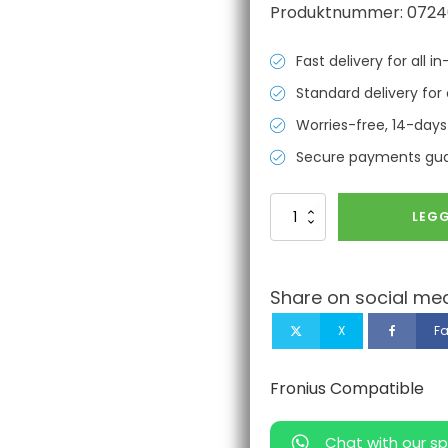
Produktnummer:
0724
Fast delivery for all 
Standard delivery for 
Worries-free, 14-days
Secure payments gu
Tip
LEGG
Adaptor
M10
(AL4000/AW5000/ROBACTA
5000)
Share on social med
Fronius
Compatible
X
F
antall
Fronius Compatible
Chat with our sp