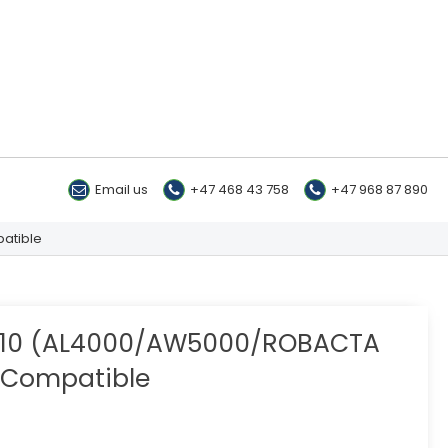
Email us
+47 468 43 758
+47 968 87 890
atible
M10 (AL4000/AW5000/ROBACTA
 Compatible