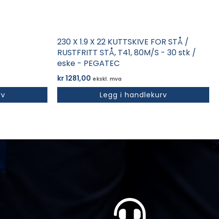
230 X 1.9 X 22 KUTTSKIVE FOR STÅ /
RUSTFRITT STÅ, T41, 80M/S - 30 stk /
eske - PEGATEC
kr
1281,00
ekskl. mva
rv
Legg i handlekurv