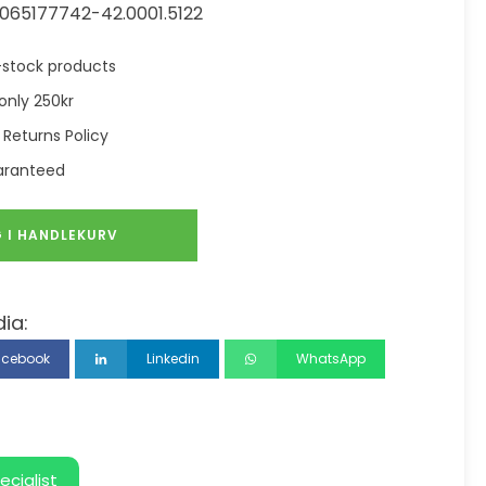
065177742-42.0001.5122
in-stock products
only 250kr
 Returns Policy
aranteed
 I HANDLEKURV
ia:
acebook
Linkedin
WhatsApp
ecialist