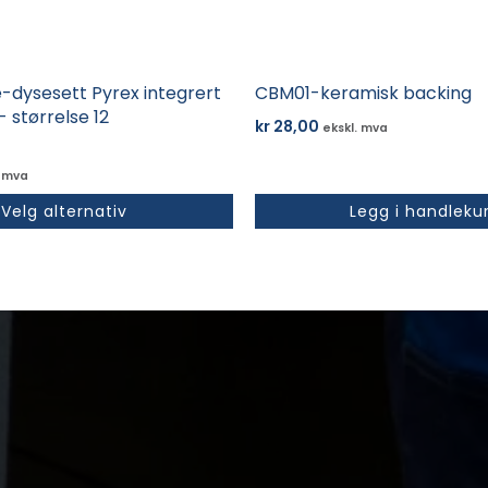
dysesett Pyrex integrert
CBM01-keramisk backing
 størrelse 12
kr
28,00
ekskl. mva
ærende
. mva
Velg alternativ
Legg i handleku
4,11.