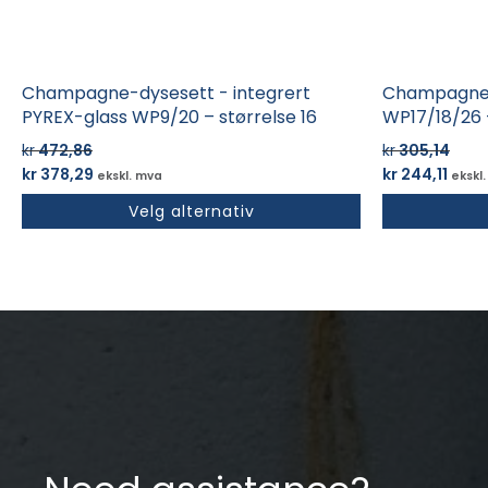
Champagne-dysesett - integrert
Champagne-
PYREX-glass WP9/20 – størrelse 16
WP17/18/26 -
kr
472,86
kr
305,14
Opprinnelig
Nåværende
Opprinnelig
Nåv
kr
378,29
kr
244,11
ekskl. mva
ekskl
pris
pris
pris
pris
Velg alternativ
var:
er:
var:
er:
kr 472,86.
kr 378,29.
kr 305,14.
kr 24