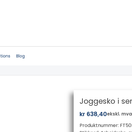
ations
Blog
Joggesko i se
kr
638,40
ekskl. mv
Produktnummer:
FT50