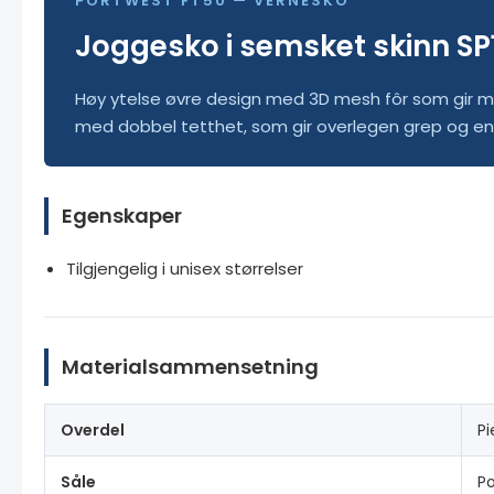
PORTWEST FT50 — VERNESKO
Joggesko i semsket skinn SP
Høy ytelse øvre design med 3D mesh fôr som gir ma
med dobbel tetthet, som gir overlegen grep og ener
Egenskaper
Tilgjengelig i unisex størrelser
Materialsammensetning
Overdel
Pi
Såle
Po