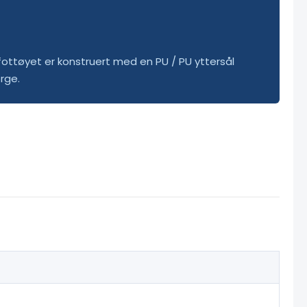
ottøyet er konstruert med en PU / PU yttersål
rge.