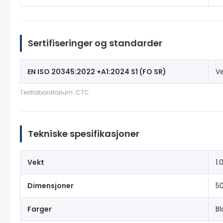
Sertifiseringer og standarder
EN ISO 20345:2022 +A1:2024 S1 (FO SR)
V
Testlaboratorium: CTC
Tekniske spesifikasjoner
Vekt
1.
Dimensjoner
5
Farger
Bl