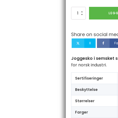
Joggesko
LEGG
i
semsket
skinn
SP1
Share on social med
FO
SR
X
F
antall
Joggesko i semsket s
for norsk industri.
Sertifiseringer
Beskyttelse
Størrelser
Farger