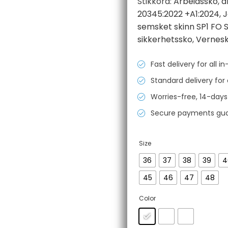
Stikkord:
Arbeidssko
,
a
20345:2022 +A1:2024
,
J
semsket skinn SP1 FO 
sikkerhetssko
,
Vernes
Fast delivery for all 
Standard delivery for 
Worries-free, 14-days
Secure payments gu
Size
36
37
38
39
4
45
46
47
48
Color