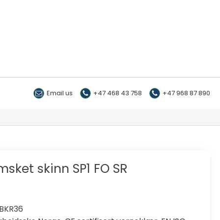
Email us
+47 468 43 758
+47 968 87 890
msket skinn SP1 FO SR
a
BKR36