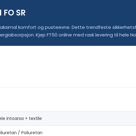
1 FO SR
ksimal komfort og pusteevne. Dette trendfeste sikkerhetsf
giabsorpsjon. Kjøp FT50 online med rask levering til hele No
ele intoarsa + textile
liuretan / Poliuretan