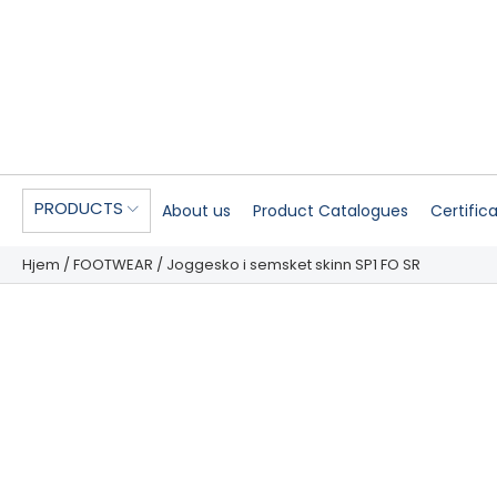
PRODUCTS
About us
Product Catalogues
Certific
Hjem
/
FOOTWEAR
/ Joggesko i semsket skinn SP1 FO SR