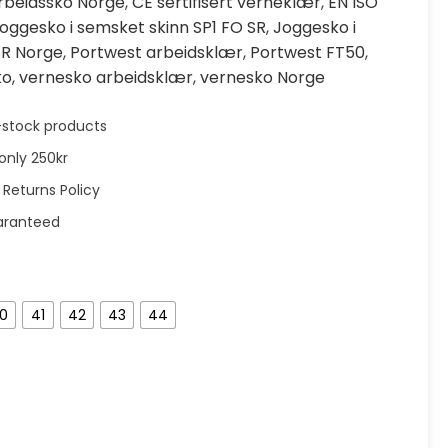
rbeidssko Norge
,
CE sertifisert verneklær
,
EN ISO
oggesko i semsket skinn SP1 FO SR
,
Joggesko i
SR Norge
,
Portwest arbeidsklær
,
Portwest FT50
,
ko
,
vernesko arbeidsklær
,
vernesko Norge
in-stock products
only 250kr
 Returns Policy
aranteed
0
41
42
43
44