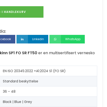
 I HANDLEKURV
ia:
acebook
Linkedin
WhatsApp
kinn SP1 FO SR FT50
er en multisertifisert vernesko
EN ISO 20345:2022 +A1:2024 S1 (FO SR)
Standard beskyttelse
36 – 48
Black | Blue | Grey