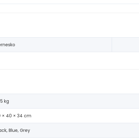
ernesko
05 kg
0 × 40 × 34 cm
ack, Blue, Grey