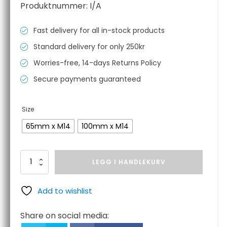
Produktnummer:
I/A
kr 210,00
til
Fast delivery for all in-stock products
kr 400,00
Standard delivery for only 250kr
Worries-free, 14-days Returns Policy
Secure payments guaranteed
Size
65mm x M14
100mm x M14
Stainless
LEGG I HANDLEKURV
Steel
Twist
Knot
Add to wishlist
Cup
Brush
Share on social media:
antall