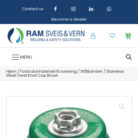
Contact us
Become a dealer
0
MENU
Hjem
/
Forbruksmateriell til sveising
/
Stålbørster
/ Stainless
Steel Twist Knot Cup Brush