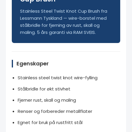
Stainless Steel Twist Knot Cup Brush fra
Lessmann Tyskland — wire-borstel med
stålbridle for fjerning av rust, skall og
maling. 5 års garanti via RAM SVEIS.
Egenskaper
Stainless steel twist knot wire-fylling
Stålbridle for økt stivhet
Fjerner rust, skall og maling
Renser og forbereder metallflater
Egnet for bruk på rustfritt stål