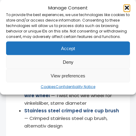
produkter.
Manage Consent
To provide the best experiences, we use technologies like cookies to
store and/or access device information. Consenting to these
technologies will allow us to process data such as browsing
Relaterte produkter
behavior or unique IDs on this site. Not consenting or withdrawing
consent, may adversely affect certain features and functions.
Stainless Steel Twist Knot Cup Brush
Accept
75mm x M14
— Samme type twist knot cup
brush i 75mm størrelse
Deny
Mild steel twist knot cup brush
— Twist
knot cup brush i mild stål, alternativt
View preferences
materiale
Cookies
Confidentiality Notice
115mm x M14 Stainless steel twist knot
wire wheel
— Twist knot wire wheel for
vinkelsliber, større diameter
Stainless steel crimped wire cup brush
— Crimped stainless steel cup brush,
alternativ design