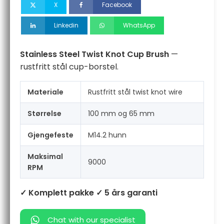
X
Facebook
Linkedin
WhatsApp
Stainless Steel Twist Knot Cup Brush
—
rustfritt stål cup-borstel.
Materiale
Rustfritt stål twist knot wire
Størrelse
100 mm og 65 mm
Gjengefeste
M14.2 hunn
Maksimal
9000
RPM
✓ Komplett pakke
✓ 5 års garanti
Chat with our specialist