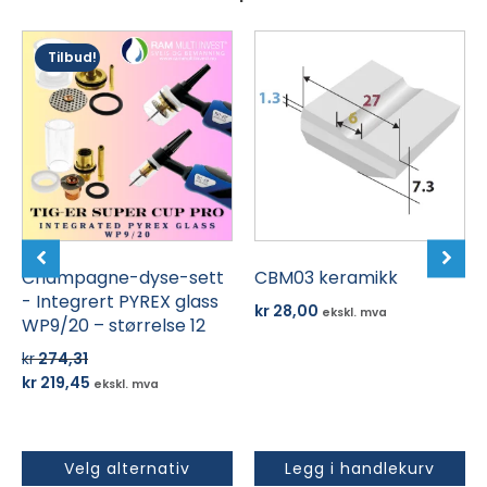
Dette
Tilbud!
produktet
har
flere
varianter.
Alternativene
kan
velges
på
produktsiden
Champagne-dyse-sett
CBM03 keramikk
- Integrert PYREX glass
kr
28,00
ekskl. mva
WP9/20 – størrelse 12
kr
274,31
Opprinnelig
Nåværende
kr
219,45
ekskl. mva
pris
pris
var:
er:
kr 274,31.
kr 219,45.
Velg alternativ
Legg i handlekurv