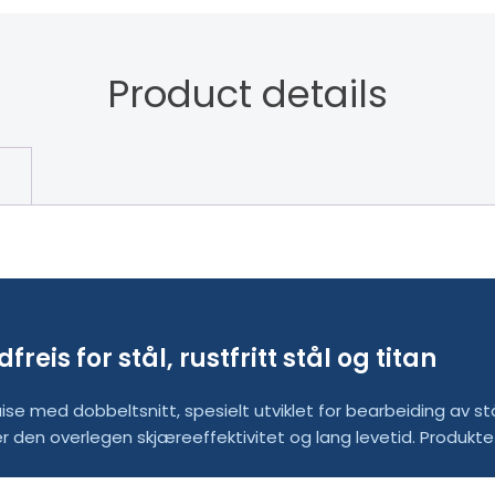
Product details
is for stål, rustfritt stål og titan
 med dobbeltsnitt, spesielt utviklet for bearbeiding av stål,
r den overlegen skjæreeffektivitet og lang levetid. Produktet