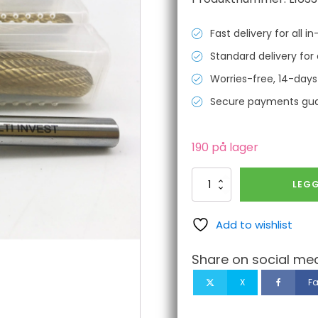
Fast delivery for all 
Standard delivery for 
Worries-free, 14-days
Secure payments gu
190 på lager
SL
LEGG
–
6
TiN
Add to wishlist
8mm
DC
Share on social med
70mm
–
X
F
karbidfreis
for
stål,