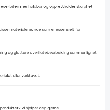
 frese-biten mer holdbar og opprettholder skarphet
le disse materialene, noe som er essensielt for
kjæring og glattere overflatebearbeiding sammenlignet
erialet eller verktøyet.
roduktet? Vi hjelper deg gjerne.