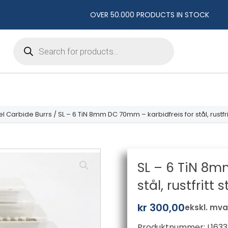
OVER 50.000 PRODUCTS IN STOCK
Products
search
el Carbide Burrs
/ SL – 6 TiN 8mm DC 70mm – karbidfreis for stål, rustfrit
SL – 6 TiN 8m
stål, rustfritt 
kr
300,00
ekskl. mv
Produktnummer:
L163