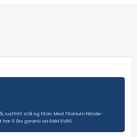
 rustfritt stål og titan. Med Titanium Nitride-
 har 5 års garanti via RAM SVEIS.