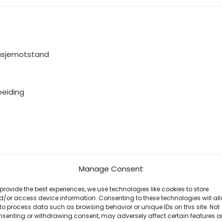
itasjemotstand
beiding
Manage Consent
provide the best experiences, we use technologies like cookies to store
/or access device information. Consenting to these technologies will al
to process data such as browsing behavior or unique IDs on this site. Not
nsenting or withdrawing consent, may adversely affect certain features 