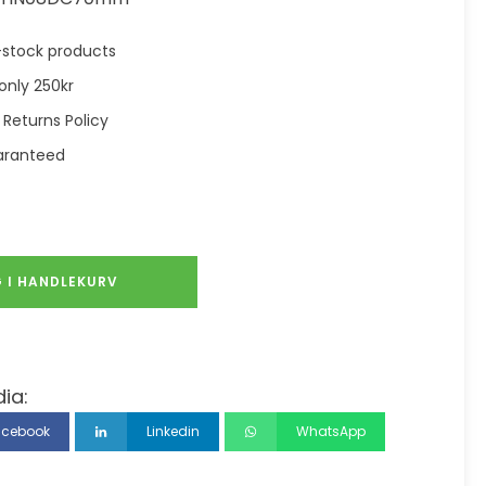
in-stock products
only 250kr
 Returns Policy
aranteed
 I HANDLEKURV
ia:
acebook
Linkedin
WhatsApp