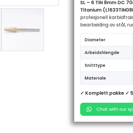
SL – 6 TiN 8mm DC 70m
rustfritt
Titanium (L1633TiN
stål
og
profesjonell karbidfrai
titan
bearbeiding av stål, rust
antall
Diameter
Arbeidshlengde
Snitttype
Materiale
✓ Komplett pakke
✓ 5
Chat with our sp