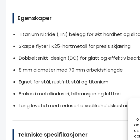
Egenskaper
Titanium Nitride (TiN) belegg for økt hardhet og sl
Skarpe flyter i K25-hartmetall for presis skjæring
Dobbeltsnitt-design (DC) for glatt og effektiv bear
8 mm diameter med 70 mm arbeidshlengde
Egnet for stål, rustfritt stål og titanium
Brukes i metallindustri, bilbransjen og luftfart
Lang levetid med reduserte vedlikeholdskostnader
To 
and
us 
Tekniske spesifikasjoner
co