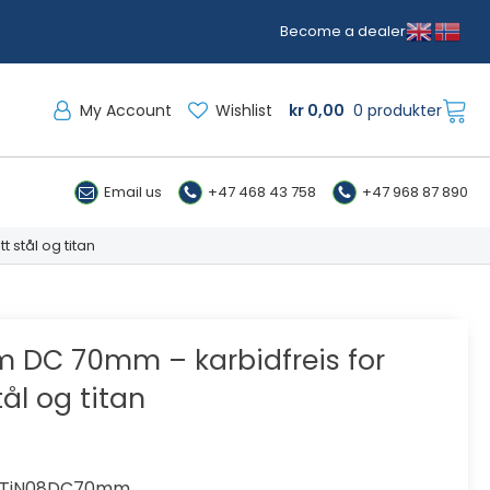
Become a dealer
My Account
Wishlist
kr
0,00
0 produkter
Email us
+47 468 43 758
+47 968 87 890
t stål og titan
m DC 70mm – karbidfreis for
stål og titan
a
3TiN08DC70mm