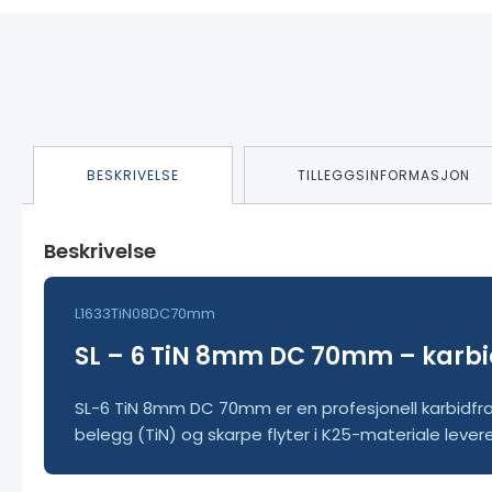
BESKRIVELSE
TILLEGGSINFORMASJON
Beskrivelse
L1633TiN08DC70mm
SL – 6 TiN 8mm DC 70mm – karbidfre
SL-6 TiN 8mm DC 70mm er en profesjonell karbidfraise
belegg (TiN) og skarpe flyter i K25-materiale levere