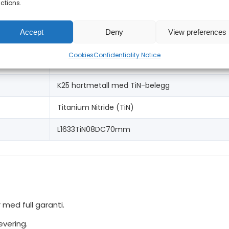
ctions.
8 mm
Accept
Deny
View preferences
70 mm
Cookies
Confidentiality Notice
Dobbeltsnitt (DC)
K25 hartmetall med TiN-belegg
Titanium Nitride (TiN)
L1633TiN08DC70mm
 med full garanti.
evering.