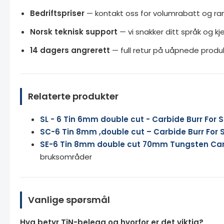
Bedriftspriser
— kontakt oss for volumrabatt og r
Norsk teknisk support
— vi snakker ditt språk og k
14 dagers angrerett
— full retur på uåpnede produk
Relaterte produkter
SL - 6 Tin 6mm double cut - Carbide Burr For S
SC-6 Tin 8mm ,double cut – Carbide Burr For S
SE-6 Tin 8mm double cut 70mm Tungsten Carbi
bruksområder
Vanlige spørsmål
Hva betyr TiN-belegg og hvorfor er det viktig?