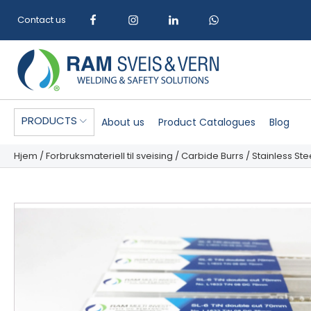
Contact us
PRODUCTS
About us
Product Catalogues
Blog
Hjem
/
Forbruksmateriell til sveising
/
Carbide Burrs
/
Stainless Ste