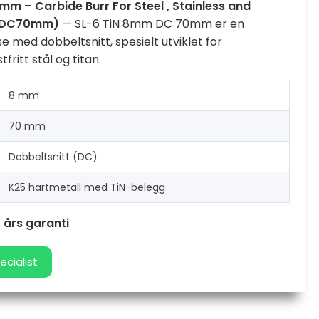
m – Carbide Burr For Steel , Stainless and
08DC70mm)
— SL-6 TiN 8mm DC 70mm er en
se med dobbeltsnitt, spesielt utviklet for
fritt stål og titan.
8 mm
70 mm
Dobbeltsnitt (DC)
K25 hartmetall med TiN-belegg
 års garanti
ecialist