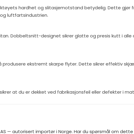
verktøyets hardhet og slitasjemotstand betydelig. Dette gjør
 og luftfartsindustrien.
 titan. Dobbeltsnitt-designet sikrer glatte og presis kutt i al
å produsere ekstremt skarpe flyter. Dette sikrer effektiv s
ikrer at du er dekket ved fabrikasjonsfeil eller defekter i mat
S — autorisert importør i Norge. Har du spørsmål om dette p