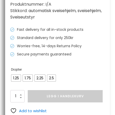
Produktnummer:
I/A
Stikkord:
automatisk sveisehjelm
,
sveisehjelm
,
Sveiseutstyr
Fast delivery for all in-stock products
Standard delivery for only 250kr
Worries-free, 14-days Returns Policy
Secure payments guaranteed
Diopter
1.25
1.75
2.25
2.5
SHINE
LEGG I HANDLEKURV
forstørrelseslins
for
sveisehjelm
Add to wishlist
antall