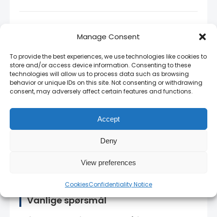
Relaterte produkter
Manage Consent
Magnifying Lens +1.00 , +1.50 , +2.00 .
To provide the best experiences, we use technologies like cookies to
+2.50 Strength 105 x 50 x 4mm - Weltek
—
store and/or access device information. Consenting to these
technologies will allow us to process data such as browsing
Magnifying Lens med justerbar styrke (+1.00
behavior or unique IDs on this site. Not consenting or withdrawing
til +2.50) fra Weltek
consent, may adversely affect certain features and functions.
ADF SHINE 51*108 True color variable
shade Shade 4/9-13 (New)
— ADF SHINE
Accept
automt mørkende filter for variabel
skyggering
Deny
Welding Lens - CR7705 (DIN 5)
—
Erstatningslinse DIN 5 for sveisehjelm
View preferences
Cookies
Confidentiality Notice
Vanlige spørsmål