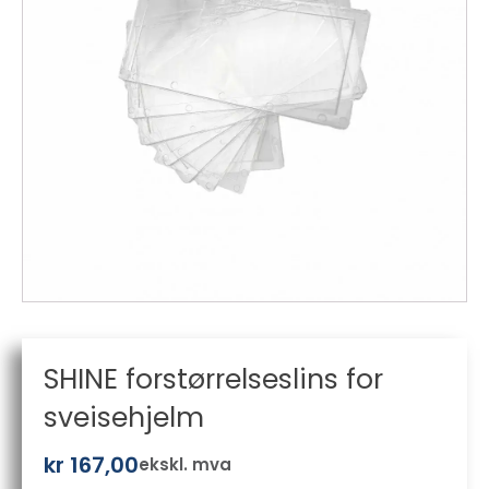
SHINE forstørrelseslins for
sveisehjelm
kr
167,00
ekskl. mva