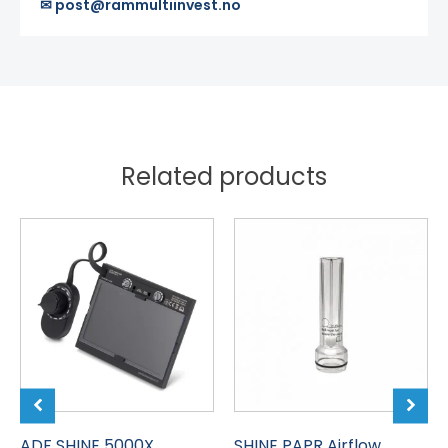
✉ post@rammultiinvest.no
Related products
ADF SHINE 5000X
SHINE PAPR Airflow