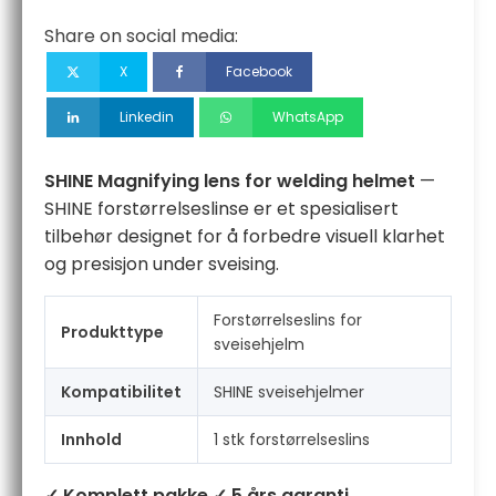
Share on social media:
X
Facebook
Linkedin
WhatsApp
SHINE Magnifying lens for welding helmet
—
SHINE forstørrelseslinse er et spesialisert
tilbehør designet for å forbedre visuell klarhet
og presisjon under sveising.
Forstørrelseslins for
Produkttype
sveisehjelm
Kompatibilitet
SHINE sveisehjelmer
Innhold
1 stk forstørrelseslins
✓ Komplett pakke
✓ 5 års garanti