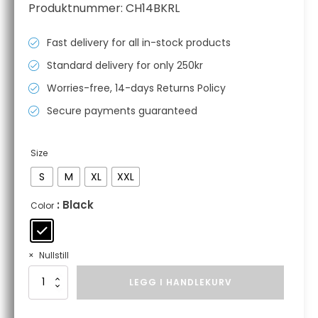
Produktnummer:
CH14BKRL
Fast delivery for all in-stock products
Standard delivery for only 250kr
Worries-free, 14-days Returns Policy
Secure payments guaranteed
Size
S
M
XL
XXL
: Black
Color
Nullstill
Oak
LEGG I HANDLEKURV
Professional
Chainsaw