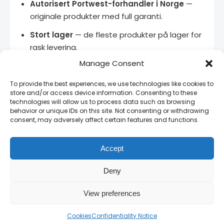
Autorisert Portwest-forhandler i Norge
—
originale produkter med full garanti.
Stort lager
— de fleste produkter på lager for
rask levering.
Manage Consent
Bedriftspriser
— kontakt oss for volumrabatt
og rammeavtaler.
To provide the best experiences, we use technologies like cookies to
store and/or access device information. Consenting to these
Fagkompetanse
— vi hjelper deg med å
technologies will allow us to process data such as browsing
velge riktig verneutstyr.
behavior or unique IDs on this site. Not consenting or withdrawing
consent, may adversely affect certain features and functions.
Rask levering
— de fleste bestillinger sendes
innen 1–3 virkedager.
Accept
Deny
Relaterte produkter
View preferences
Portwest Texo Contrast Trousers - Lined
Cookies
Confidentiality Notice
— CE-sertifisert arbeidsbukse med vatert