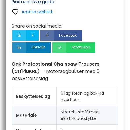
Trousers
Garment size guide
antall
Add to wishlist
Share on social media:
X
Facebook
Linkedin
WhatsApp
Oak Professional Chainsaw Trousers
(CH14BKRL)
— Motorsagbukser med 6
beskyttelseslag.
6 lag foran og bak på
Beskyttelseslag
hvert ben
Stretch-stoff med
Materiale
elastisk bakstykke