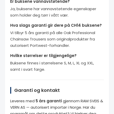
Er buksene vannavstøtende?
Ja, buksene har vannavstøtende egenskaper
som holder deg tørr i vått vær.
Hva slags garanti gir dere på CH14 buksene?
Vi tilbyr 5 års garanti på alle Oak Professional
Chainsaw Trousers som originalprodukter fra
autorisert Portwest-forhandler.
Hvilke størrelser er tilgjengelige?
Buksene finnes i størrelsene S, M, L, XL og XXL,
samt i svart farge.
Garanti og kontakt
Leveres med
5 års garanti
gjennom RAM SVEIS &
VERN AS — autorisert importør i Norge. Har du
spørsmål om dette produktet? Vi hjelper deg