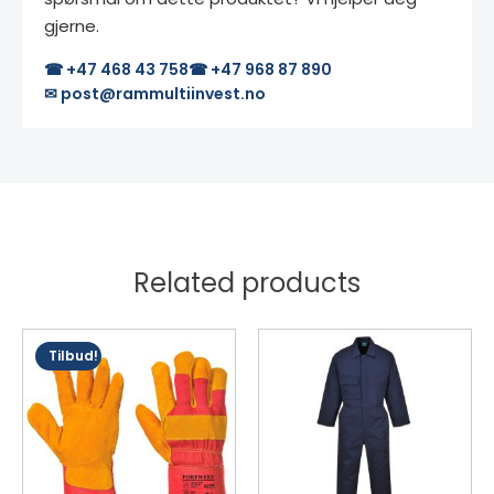
gjerne.
☎ +47 468 43 758
☎ +47 968 87 890
✉ post@rammultiinvest.no
Related products
Dette
Tilbud!
produktet
har
flere
varianter.
Alternativene