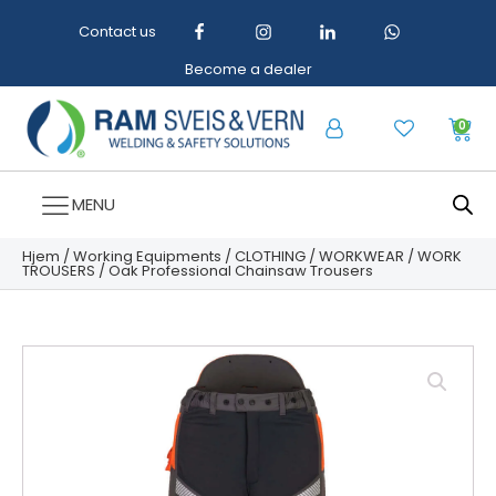
Contact us
Become a dealer
0
MENU
Hjem
/
Working Equipments
/
CLOTHING
/
WORKWEAR
/
WORK
TROUSERS
/ Oak Professional Chainsaw Trousers