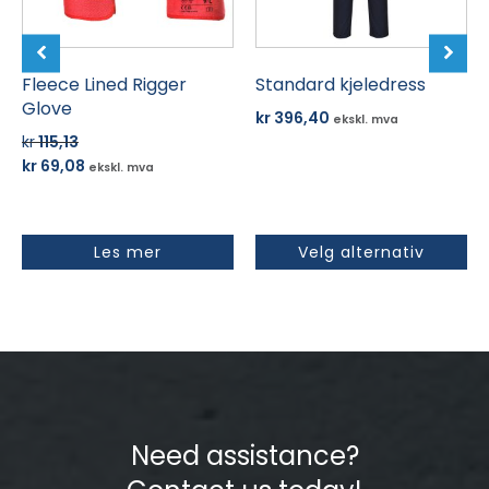
kan
velges
på
Fleece Lined Rigger
produktsiden
Standard kjeledress
Glove
kr
396,40
ekskl. mva
kr
115,13
Opprinnelig
Nåværende
kr
69,08
ekskl. mva
pris
pris
var:
er:
kr 115,13.
kr 69,08.
Les mer
Velg alternativ
Need assistance?