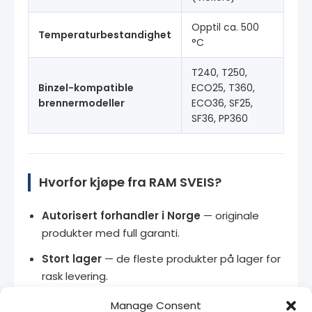
Opptil ca. 500
Temperaturbestandighet
°C
T240, T250,
Binzel-kompatible
ECO25, T360,
brennermodeller
ECO36, SF25,
SF36, PP360
Hvorfor kjøpe fra RAM SVEIS?
Autorisert forhandler i Norge
— originale
produkter med full garanti.
Stort lager
— de fleste produkter på lager for
rask levering.
Bedriftspriser
— kontakt oss for volumrabatt
Manage Consent