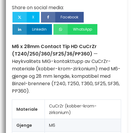
CuCrZr
Share on social media:
(T240/250/360/SF25/36/PP360)
antall
X
Facebook
Linkedin
WhatsApp
M6 x 28mm Contact Tip HD CuCrZr
(T240/250/360/SF25/36/PP360)
—
Høykvalitets MIG-kontakttupp av CuCrZr-
materiale (kobber-krom-zirkonium) med M6-
gjenge og 28 mm lengde, kompatibel med
Binzel-brennere (T240, T250, T360, SF25, SF36,
PP360).
CuCrZr (kobber-krom-
Materiale
zirkonium)
Gjenge
M6