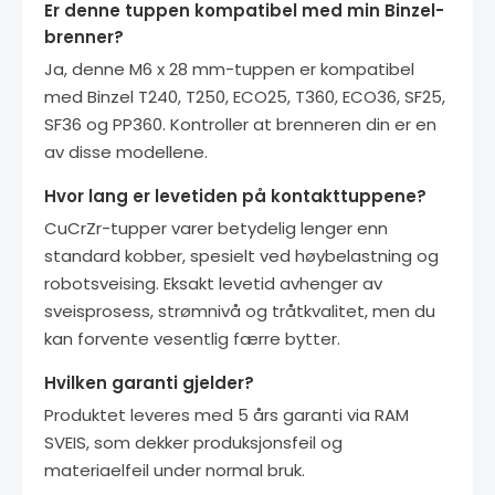
Er denne tuppen kompatibel med min Binzel-
brenner?
Ja, denne M6 x 28 mm-tuppen er kompatibel
med Binzel T240, T250, ECO25, T360, ECO36, SF25,
SF36 og PP360. Kontroller at brenneren din er en
av disse modellene.
Hvor lang er levetiden på kontakttuppene?
CuCrZr-tupper varer betydelig lenger enn
standard kobber, spesielt ved høybelastning og
robotsveising. Eksakt levetid avhenger av
sveisprosess, strømnivå og tråtkvalitet, men du
kan forvente vesentlig færre bytter.
Hvilken garanti gjelder?
Produktet leveres med 5 års garanti via RAM
SVEIS, som dekker produksjonsfeil og
materiaelfeil under normal bruk.