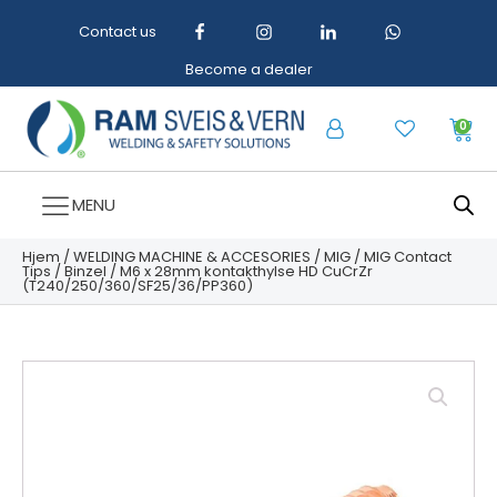
Contact us
Become a dealer
0
MENU
Hjem
/
WELDING MACHINE & ACCESORIES
/
MIG
/
MIG Contact
Tips
/
Binzel
/ M6 x 28mm kontakthylse HD CuCrZr
(T240/250/360/SF25/36/PP360)