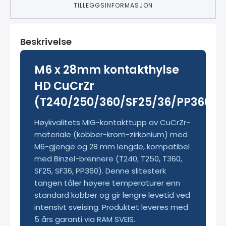
TILLEGGSINFORMASJON
Beskrivelse
M6 x 28mm kontakthylse
HD CuCrZr
(T240/250/360/SF25/36/PP360)
Høykvalitets MIG-kontakttupp av CuCrZr-
materiale (kobber-krom-zirkonium) med
M6-gjenge og 28 mm lengde, kompatibel
med Binzel-brennere (T240, T250, T360,
SF25, SF36, PP360). Denne slitesterk
tangen tåler høyere temperaturer enn
standard kobber og gir lengre levetid ved
intensivt sveising. Produktet leveres med
5 års garanti via RAM SVEIS.