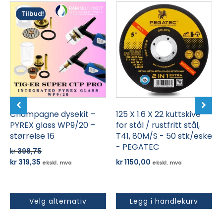
Dette
Tilbud!
produktet
har
flere
varianter.
Alternativene
kan
velges
på
produktsiden
Champagne dysekit –
125 X 1.6 X 22 kuttskive
PYREX glass WP9/20 –
for stål / rustfritt stål,
størrelse 16
T41, 80M/S - 50 stk/eske
- PEGATEC
kr
398,75
Opprinnelig
Nåværende
kr
319,35
kr
1150,00
ekskl. mva
ekskl. mva
pris
pris
var:
er:
kr 398,75.
kr 319,35.
Velg alternativ
Legg i handlekurv