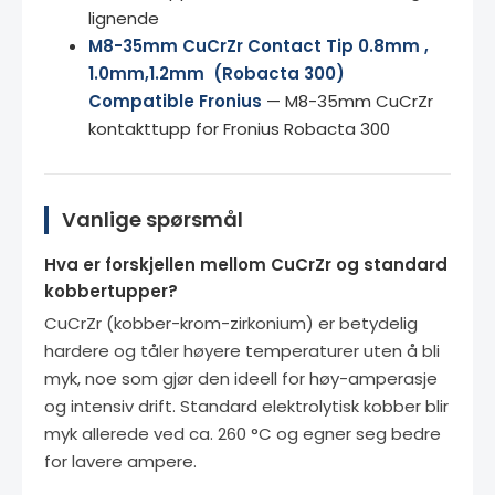
lignende
M8-35mm CuCrZr Contact Tip 0.8mm ,
1.0mm,1.2mm (Robacta 300)
Compatible Fronius
— M8-35mm CuCrZr
kontakttupp for Fronius Robacta 300
Vanlige spørsmål
Hva er forskjellen mellom CuCrZr og standard
kobbertupper?
CuCrZr (kobber-krom-zirkonium) er betydelig
hardere og tåler høyere temperaturer uten å bli
myk, noe som gjør den ideell for høy-amperasje
og intensiv drift. Standard elektrolytisk kobber blir
myk allerede ved ca. 260 °C og egner seg bedre
for lavere ampere.