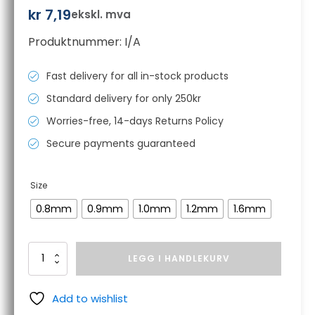
kr
7,19
ekskl. mva
Produktnummer:
I/A
Fast delivery for all in-stock products
Standard delivery for only 250kr
Worries-free, 14-days Returns Policy
Secure payments guaranteed
Size
0.8mm
0.9mm
1.0mm
1.2mm
1.6mm
M6
LEGG I HANDLEKURV
x
28mm
kontakthylse
Add to wishlist
HD