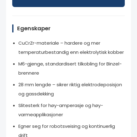
Egenskaper
CuCrZr-materiale – hardere og mer
temperaturbestandig enn elektrolytisk kobber
M6-gjenge, standardisert tilkobling for Binzel-
brennere
28 mm lengde – sikrer riktig elektrodeposisjon
og gassdekking
Slitesterk for høy-amperasje og høy-
varmeapplika­sjoner
Egner seg for robotsveising og kontinuerlig
drift