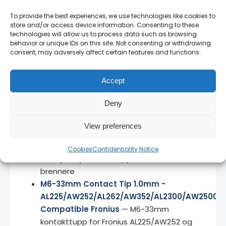
og rammeavtaler.
To provide the best experiences, we use technologies like cookies to
Norsk teknisk support
— vi snakker ditt språk
store and/or access device information. Consenting to these
technologies will allow us to process data such as browsing
og kjenner produktene.
behavior or unique IDs on this site. Not consenting or withdrawing
consent, may adversely affect certain features and functions.
14 dagers angrerett
— full retur på uåpnede
produkter.
Accept
Deny
Relaterte produkter
View preferences
M8 x 30mm CuCrZr (T401/T501/PP40W)
Contact Tip HD
— M8 x 30mm CuCrZr
Cookies
Confidentiality Notice
Heavy Duty kontakttupp for større Binzel-
brennere
M6-33mm Contact Tip 1.0mm -
AL225/AW252/AL262/AW352/AL2300/AW2500
Compatible Fronius
— M6-33mm
kontakttupp for Fronius AL225/AW252 og