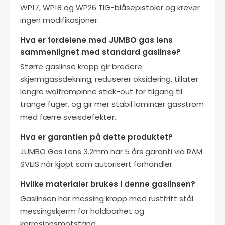
WP17, WP18 og WP26 TIG-blåsepistoler og krever
ingen modifikasjoner.
Hva er fordelene med JUMBO gas lens
sammenlignet med standard gaslinse?
Større gaslinse kropp gir bredere
skjermgassdekning, reduserer oksidering, tillater
lengre wolframpinne stick-out for tilgang til
trange fuger, og gir mer stabil laminær gasstrøm
med færre sveisdefekter.
Hva er garantien på dette produktet?
JUMBO Gas Lens 3.2mm har 5 års garanti via RAM
SVEIS når kjøpt som autorisert forhandler.
Hvilke materialer brukes i denne gaslinsen?
Gaslinsen har messing kropp med rustfritt stål
messingskjerm for holdbarhet og
korrosjonsmotstand.