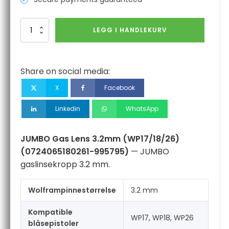
JUMBO
LEGG I HANDLEKURV
Gas
Lens
3.2mm
(WP17/18/26)
Share on social media:
antall
X
Facebook
Linkedin
WhatsApp
JUMBO Gas Lens 3.2mm (WP17/18/26)
(0724065180261-995795)
— JUMBO
gaslinsekropp 3.2 mm.
Wolframpinnestørrelse
3.2 mm
Kompatible
WP17, WP18, WP26
blåsepistoler