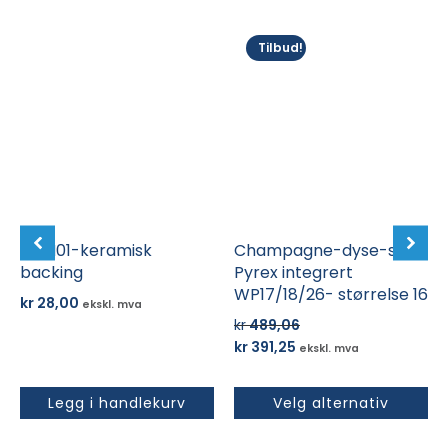
Dette
Tilbud!
produktet
har
flere
varianter.
Alternativene
kan
velges
på
CBM01-keramisk
produktsiden
Champagne-dyse-sett
backing
Pyrex integrert
WP17/18/26- størrelse 16
kr
28,00
ekskl. mva
kr
489,06
Opprinnelig
Nåværende
kr
391,25
ekskl. mva
pris
pris
var:
er:
Legg i handlekurv
Velg alternativ
kr 489,06.
kr 391,25.