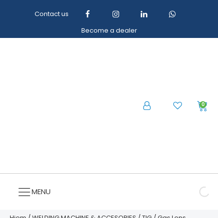
Contact us
Become a dealer
0
MENU
Hjem
/
WELDING MACHINE & ACCESORIES
/
TIG
/
Gas Lens