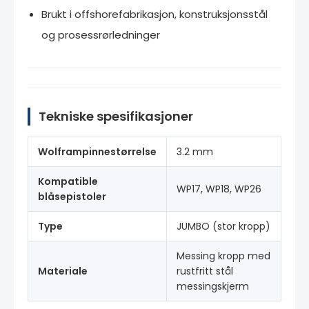
Brukt i offshorefabrikasjon, konstruksjonsstål
og prosessrørledninger
Tekniske spesifikasjoner
Wolframpinnestørrelse
3.2 mm
Kompatible
WP17, WP18, WP26
blåsepistoler
Type
JUMBO (stor kropp)
Messing kropp med
Materiale
rustfritt stål
messingskjerm