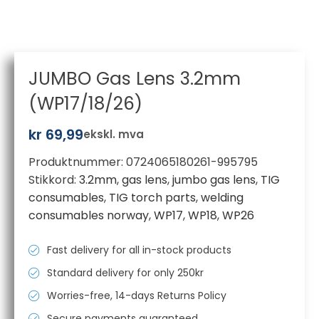
JUMBO Gas Lens 3.2mm
(WP17/18/26)
kr
69,99
ekskl. mva
Produktnummer:
0724065180261-995795
Stikkord:
3.2mm
,
gas lens
,
jumbo gas lens
,
TIG
consumables
,
TIG torch parts
,
welding
consumables norway
,
WP17
,
WP18
,
WP26
Fast delivery for all in-stock products
Standard delivery for only 250kr
Worries-free, 14-days Returns Policy
Secure payments guaranteed