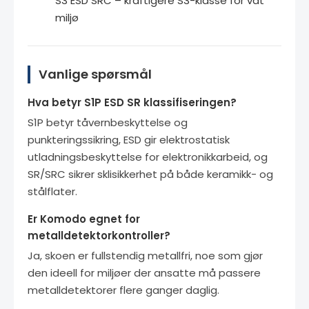
S3 ESD SRC – kraftigere S3-klasse for våt
miljø
Vanlige spørsmål
Hva betyr S1P ESD SR klassifiseringen?
S1P betyr tåvernbeskyttelse og
punkteringssikring, ESD gir elektrostatisk
utladningsbeskyttelse for elektronikkarbeid, og
SR/SRC sikrer sklisikkerhet på både keramikk- og
stålflater.
Er Komodo egnet for
metalldetektorkontroller?
Ja, skoen er fullstendig metallfri, noe som gjør
den ideell for miljøer der ansatte må passere
metalldetektorer flere ganger daglig.