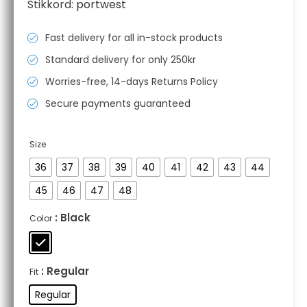
Stikkord:
portwest
var:
er:
kr 2349,07.
kr 1409,44.
Fast delivery for all in-stock products
Standard delivery for only 250kr
Worries-free, 14-days Returns Policy
Secure payments guaranteed
Size
36
37
38
39
40
41
42
43
44
45
46
47
48
: Black
Color
: Regular
Fit
Regular