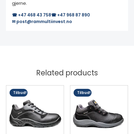
gjerne.
☎ +47 468 43 758
☎ +47 968 87 890
✉ post@rammultiinvest.no
Related products
Dette
Dette
Tilbud!
Tilbud!
produktet
produktet
har
har
flere
flere
varianter.
varianter.
Alternativene
Alternativene
kan
kan