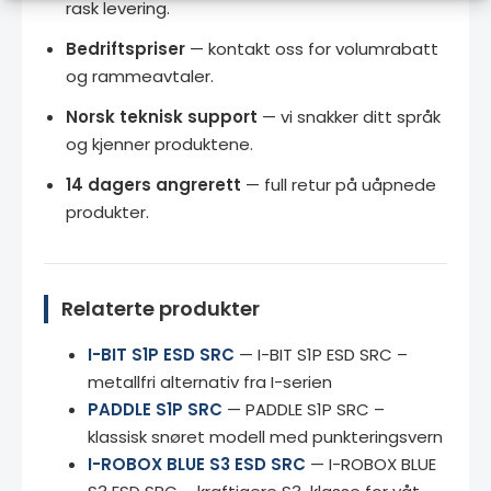
rask levering.
Bedriftspriser
— kontakt oss for volumrabatt
og rammeavtaler.
Norsk teknisk support
— vi snakker ditt språk
og kjenner produktene.
14 dagers angrerett
— full retur på uåpnede
produkter.
Relaterte produkter
I-BIT S1P ESD SRC
— I-BIT S1P ESD SRC –
metallfri alternativ fra I-serien
PADDLE S1P SRC
— PADDLE S1P SRC –
klassisk snøret modell med punkteringsvern
I-ROBOX BLUE S3 ESD SRC
— I-ROBOX BLUE