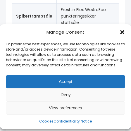
Fresh'n Flex WeAreEco
Spikertrampsåle
punkteringssikker
stoffsåle
Manage Consent
AirTech + TPU-Skin anti-
Yttersåle
tretthet,
To provide the best experiences, we use technologies like cookies to
hydrokarbonbestandig
store and/or access device information. Consenting to these
technologies will allow us to process data such as browsing
behavior or unique IDs on this site. Not consenting or withdrawing
SmellStop WeAreEco
Fôring
consent, may adversely affect certain features and functions.
antibakteriell
Accept
Hvorfor kjøpe fra RAM SVEIS?
Deny
Autorisert forhandler i Norge
— originale
View preferences
produkter med full garanti.
Cookies
Confidentiality Notice
Stort lager
— de fleste produkter på lager for