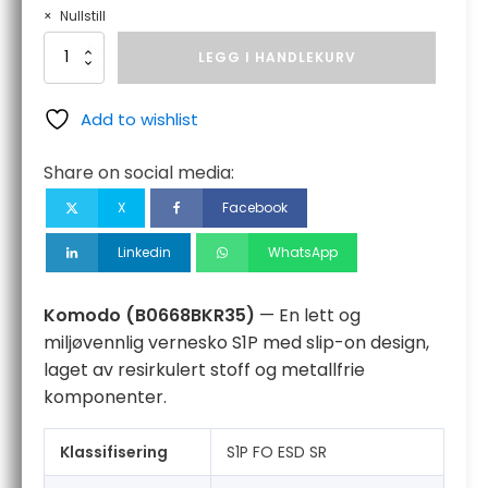
Nullstill
Komodo
LEGG I HANDLEKURV
antall
Add to wishlist
Share on social media:
X
Facebook
Linkedin
WhatsApp
Komodo (B0668BKR35)
— En lett og
miljøvennlig vernesko S1P med slip-on design,
laget av resirkulert stoff og metallfrie
komponenter.
Klassifisering
S1P FO ESD SR