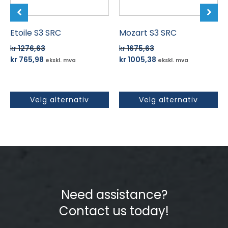
velges
velges
på
på
produktsiden
Etoile S3 SRC
produktsiden
Mozart S3 SRC
kr
1276,63
kr
1675,63
Opprinnelig
Nåværende
Opprinnelig
Nåværende
kr
765,98
kr
1005,38
ekskl. mva
ekskl. mva
pris
pris
pris
pris
var:
er:
var:
er:
kr 1276,63.
kr 765,98.
kr 1675,63.
kr 1005,38.
Velg alternativ
Velg alternativ
Need assistance?
Contact us today!