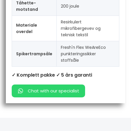
Tåhette-
200 joule
motstand
Resirkulert
Materiale
mikrofibergevev og
overdel
teknisk tekstil
Fresh'n Flex WeAreEco
Spikertrampsåle
punkteringssikker
stoffsåle
✓ Komplett pakke
✓ 5 års garanti
Chat with our specialist