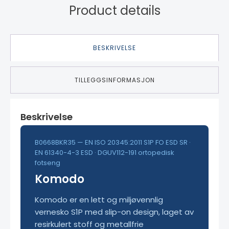
Product details
BESKRIVELSE
TILLEGGSINFORMASJON
Beskrivelse
B0668BKR35 — EN ISO 20345:2011 S1P FO ESD SR ·
EN 61340-4-3 ESD · DGUV112-191 ortopedisk
fotseng
Komodo
Komodo er en lett og miljøvennlig
vernesko S1P med slip-on design, laget av
resirkulert stoff og metallfrie