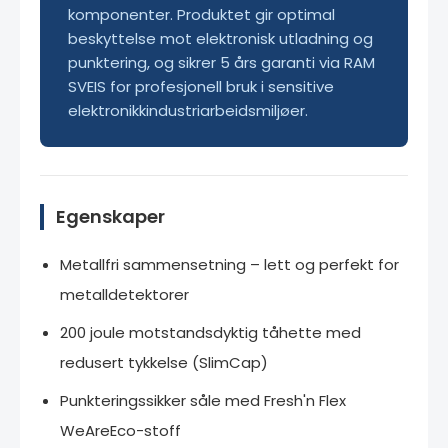
komponenter. Produktet gir optimal
beskyttelse mot elektronisk utladning og
punktering, og sikrer 5 års garanti via RAM
SVEIS for profesjonell bruk i sensitive
elektronikkindustriarbeidsmiljøer.
Egenskaper
Metallfri sammensetning – lett og perfekt for
metalldetektorer
200 joule motstandsdyktig tåhette med
redusert tykkelse (SlimCap)
Punkteringssikker såle med Fresh'n Flex
WeAreEco-stoff