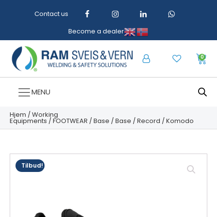
Contact us
Become a dealer
0
MENU
Hjem
/
Working
Equipments
/
FOOTWEAR
/
Base
/
Base
/
Record
/ Komodo
Tilbud!