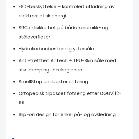
ESD-beskyttelse – kontrolert utladning av
elektrostatisk energi
SRC sklisikkerhet på både keramikk- og
ståloverflater
Hydrokarbonbestandig yttersåle
Anti-tretthet AirTech + TPU-Skin såle med
støtdemping i hælregionen
SmellStop antibakteriell fôring
Ortopedisk tilpasset fotseng etter DGUV112-
191
Slip-on design for enkel på- og avkledning