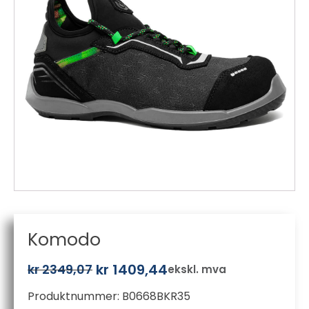
Komodo
kr
1409,44
kr
2349,07
ekskl. mva
Opprinnelig
Nåværende
Produktnummer:
B0668BKR35
pris
pris