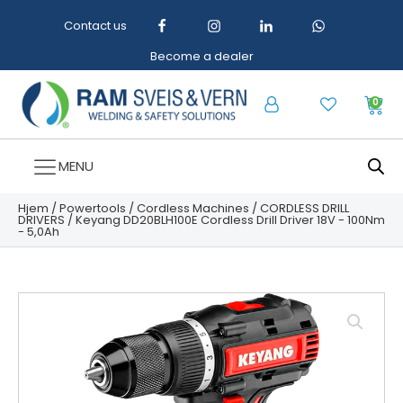
Contact us
Become a dealer
0
MENU
Hjem
/
Powertools
/
Cordless Machines
/
CORDLESS DRILL
DRIVERS
/ Keyang DD20BLH100E Cordless Drill Driver 18V - 100Nm
- 5,0Ah