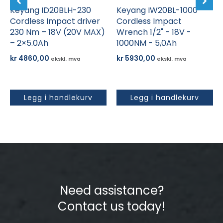
Keyang ID20BLH-230
Keyang IW20BL-1000
Cordless Impact driver
Cordless Impact
230 Nm – 18V (20V MAX)
Wrench 1/2" - 18V -
– 2×5.0Ah
1000NM - 5,0Ah
kr
4860,00
kr
5930,00
ekskl. mva
ekskl. mva
Legg i handlekurv
Legg i handlekurv
Need assistance?
Contact us today!