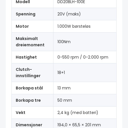
Modell
DD20BLH-100E
Spenning
20V (maks)
Motor
1.000W børsteløs
Maksimalt
100Nm
dreiemoment
Hastighet
0-550 rpm / 0-2.000 rpm
Clutch-
18+1
innstillinger
Borkapa stål
13 mm
Borkapa tre
50 mm
Vekt
2,4 kg (med batteri)
Dimensjoner
194,0 × 65,5 × 201 mm