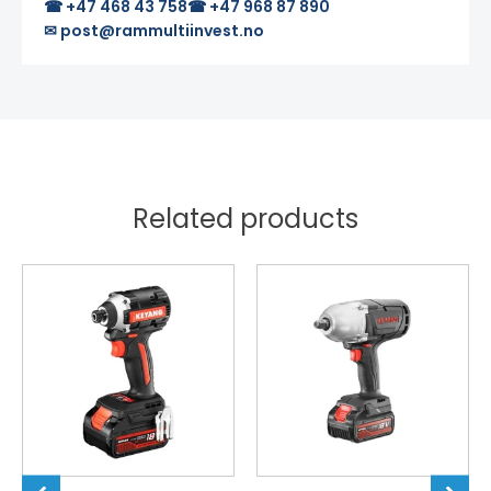
☎ +47 468 43 758
☎ +47 968 87 890
✉ post@rammultiinvest.no
Related products