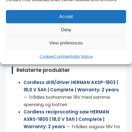
Bedriftspriser
— kontakt oss for volumrabatt
og rammeavtaler.
Accept
Norsk teknisk support
— vi snakker ditt språk
og kjenner produktene.
Deny
14 dagers angrerett
— full retur på uåpnede
View preferences
produkter.
Cookies
Confidentiality Notice
Relaterte produkter
Cordless drill/driver HERMAN AXSP-1803 |
18,0 V 5Ah | Complete | Warranty: 2 years
— Trådløs borhammer 18V med samme
spenning og batteri
Cordless reciprocating saw HERMAN
AXRS-1800 | 18,0 V 5Ah | Complete |
Warranty: 2 years
— Trådløs sagsav 18V for