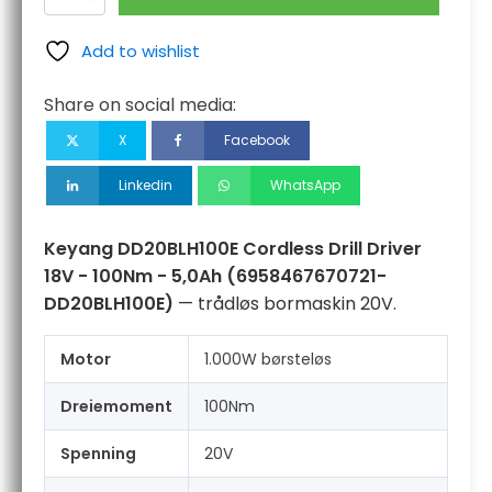
DD20BLH100E
Cordless
Drill
Add to wishlist
Driver
18V
Share on social media:
-
100Nm
X
Facebook
-
5,0Ah
Linkedin
WhatsApp
antall
Keyang DD20BLH100E Cordless Drill Driver
18V - 100Nm - 5,0Ah (6958467670721-
DD20BLH100E)
— trådløs bormaskin 20V.
Motor
1.000W børsteløs
Dreiemoment
100Nm
Spenning
20V