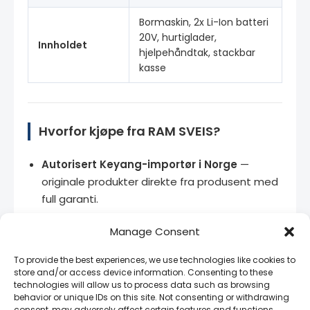
Bormaskin, 2x Li-Ion batteri
20V, hurtiglader,
Innholdet
hjelpehåndtak, stackbar
kasse
Hvorfor kjøpe fra RAM SVEIS?
Autorisert Keyang-importør i Norge
—
originale produkter direkte fra produsent med
full garanti.
Autorisert Keyang-forhandler i Norge
—
Manage Consent
originale produkter med full garanti.
To provide the best experiences, we use technologies like cookies to
Stort lager
— de fleste produkter på lager for
store and/or access device information. Consenting to these
rask levering.
technologies will allow us to process data such as browsing
behavior or unique IDs on this site. Not consenting or withdrawing
consent, may adversely affect certain features and functions.