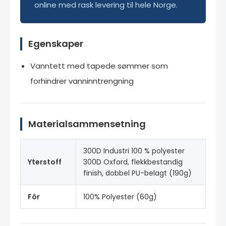
online med rask levering til hele Norge.
Egenskaper
Vanntett med tapede sømmer som
forhindrer vanninntrengning
Materialsammensetning
300D Industri 100 % polyester
Yterstoff
300D Oxford, flekkbestandig
finish, dobbel PU-belagt (190g)
Fôr
100% Polyester (60g)