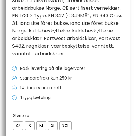
Stikkord:
allværsklær
,
arbeidsbukse
,
arbeidsbukse Norge
,
CE sertifisert verneklær
,
EN 17353 Type
,
EN 342 (0.349MÂ².
,
EN 343 Class
3:1
,
Iona Lite fôret bukse
,
Iona Lite fôret bukse
Norge
,
kuldebeskyttelse
,
kuldebeskyttelse
arbeidsklær
,
Portwest arbeidsklær
,
Portwest
S482
,
regnklær
,
værbeskyttelse
,
vanntett
,
vanntett arbeidsklær
Rask levering på alle lagervarer
Standardfrakt kun 250 kr
14 dagers angrerett
Trygg betaling
Størrelse
XS
S
M
XL
XXL