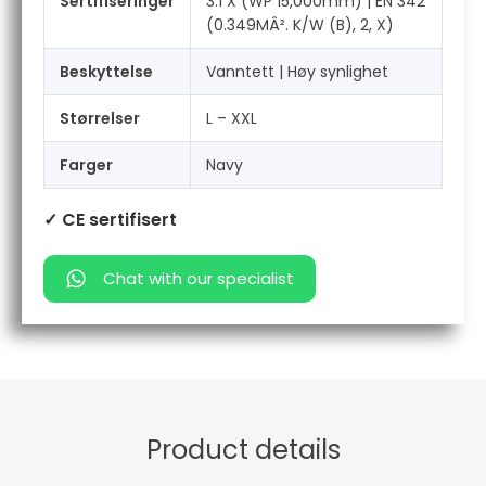
Sertifiseringer
3:1 X (WP 15,000mm) | EN 342
(0.349MÂ². K/W (B), 2, X)
Beskyttelse
Vanntett | Høy synlighet
Størrelser
L – XXL
Farger
Navy
✓ CE sertifisert
Chat with our specialist
Product details