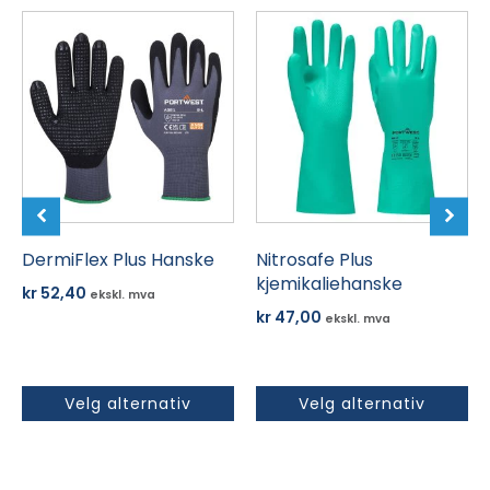
Dette
Dette
produktet
produktet
har
har
flere
flere
varianter.
varianter.
Alternativene
Alternativene
kan
kan
velges
velges
på
på
produktsiden
DermiFlex Plus Hanske
produktsiden
Nitrosafe Plus
kjemikaliehanske
kr
52,40
ekskl. mva
kr
47,00
ekskl. mva
Velg alternativ
Velg alternativ