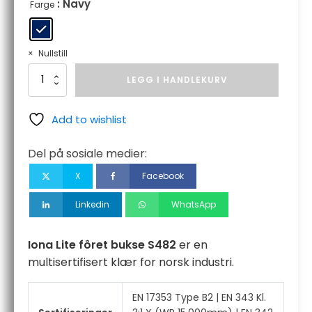
: Navy
Farge
Nullstill
Iona
LEGG I HANDLEKURV
Lite
fôret
bukse
Add to wishlist
antall
Del på sosiale medier:
X
Facebook
Linkedin
WhatsApp
Iona Lite fôret bukse S482
er en
multisertifisert klær for norsk industri.
EN 17353 Type B2 | EN 343 Kl.