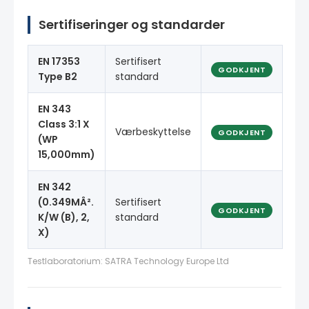
Sertifiseringer og standarder
EN 17353
Sertifisert
GODKJENT
Type B2
standard
EN 343
Class 3:1 X
Værbeskyttelse
GODKJENT
(WP
15,000mm)
EN 342
(0.349MÂ².
Sertifisert
GODKJENT
K/W (B), 2,
standard
X)
Testlaboratorium: SATRA Technology Europe Ltd