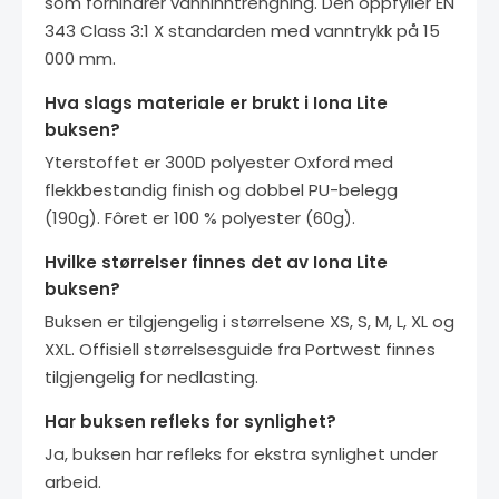
som forhindrer vanninntrengning. Den oppfyller EN
343 Class 3:1 X standarden med vanntrykk på 15
000 mm.
Hva slags materiale er brukt i Iona Lite
buksen?
Yterstoffet er 300D polyester Oxford med
flekkbestandig finish og dobbel PU-belegg
(190g). Fôret er 100 % polyester (60g).
Hvilke størrelser finnes det av Iona Lite
buksen?
Buksen er tilgjengelig i størrelsene XS, S, M, L, XL og
XXL. Offisiell størrelsesguide fra Portwest finnes
tilgjengelig for nedlasting.
Har buksen refleks for synlighet?
Ja, buksen har refleks for ekstra synlighet under
arbeid.