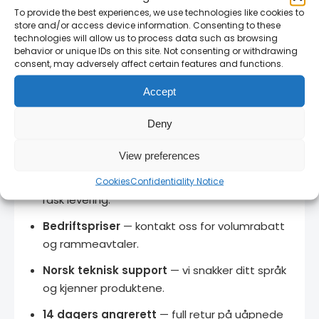
To provide the best experiences, we use technologies like cookies to
→
Interaktiv størrelsesguide
store and/or access device information. Consenting to these
technologies will allow us to process data such as browsing
behavior or unique IDs on this site. Not consenting or withdrawing
consent, may adversely affect certain features and functions.
Hvorfor kjøpe fra RAM SVEIS?
Accept
Autorisert Portwest-importør i Norge
—
Deny
originale produkter direkte fra produsent med
full garanti.
View preferences
Stort lager
— de fleste produkter på lager for
Cookies
Confidentiality Notice
rask levering.
Bedriftspriser
— kontakt oss for volumrabatt
og rammeavtaler.
Norsk teknisk support
— vi snakker ditt språk
og kjenner produktene.
14 dagers angrerett
— full retur på uåpnede