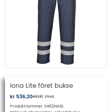
Iona Lite fôret bukse
kr
536,20
ekskl. mva
Produktnummer:
S482NARL