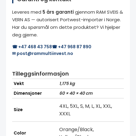
Leveres med
5 års garanti
gjennom RAM SVEIS &
VERN AS — autorisert Portwest-importør i Norge.
Har du spørsmål om dette produktet? Vi hjelper
deg gjerne.
☎ +47 468 43 758
☎ +47 968 87 890
✉ post@rammultiinvest.no
Tilleggsinformasjon
Vekt
1,175 kg
Dimensjoner
60 × 40 × 40 cm
4XL, 5XL, S, M, L, XL, XXL,
Size
XXXL
Orange/Black,
Color