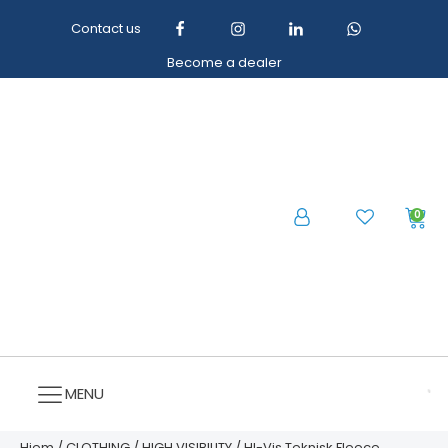
Contact us
Become a dealer
0
MENU
Hjem
/
CLOTHING
/
HIGH VISIBILITY
/ HI-Vis Teknisk Fleece