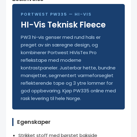
PORTWEST PW335 — HI-VIS
HI-Vis Teknisk Fleece
PW3 hi-vis genser med rund hals er
preget av sin særegne design, og
kombinerer Portwest HiVisTex Pro
reflekstape med moderne
kontrastpaneler. Justerbar hette, bundne
mansjetter, segmentert varmeforseglet
reflekterende tape og 3 ytre lommer for
god oppbevaring. Kjøp PW335 online med
rask levering til hele Norge.
Egenskaper
Strikket stoff med børstet bakside