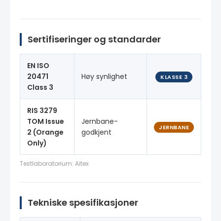
Sertifiseringer og standarder
EN ISO
20471
Høy synlighet
KLASSE 3
Class 3
RIS 3279
TOM Issue
Jernbane-
JERNBANE
2 (Orange
godkjent
Only)
Testlaboratorium: Aitex
Tekniske spesifikasjoner