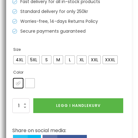
Fast delivery for all in-stock products
Standard delivery for only 250kr
Worries-free, 14-days Returns Policy
Secure payments guaranteed
Size
4XL
5XL
S
M
L
XL
XXL
XXXL
Color
HI-
LEGG I HANDLEKURV
Vis
Teknisk
Fleece
antall
Share on social media: