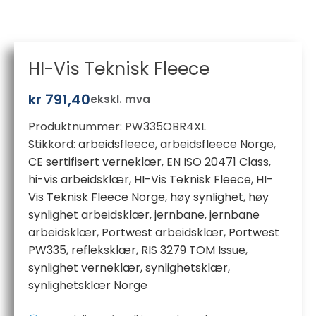
HI-Vis Teknisk Fleece
kr
791,40
ekskl. mva
Produktnummer:
PW335OBR4XL
Stikkord:
arbeidsfleece
,
arbeidsfleece Norge
,
CE sertifisert verneklær
,
EN ISO 20471 Class
,
hi-vis arbeidsklær
,
HI-Vis Teknisk Fleece
,
HI-
Vis Teknisk Fleece Norge
,
høy synlighet
,
høy
synlighet arbeidsklær
,
jernbane
,
jernbane
arbeidsklær
,
Portwest arbeidsklær
,
Portwest
PW335
,
refleksklær
,
RIS 3279 TOM Issue
,
synlighet verneklær
,
synlighetsklær
,
synlighetsklær Norge