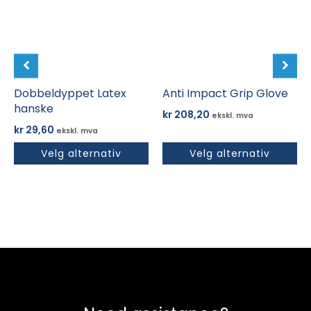
varianter.
varianter.
Alternativene
Alternativene
kan
kan
velges
velges
på
på
produktsiden
Dobbeldyppet Latex
produktsiden
Anti Impact Grip Glove
hanske
kr
208,20
ekskl. mva
kr
29,60
ekskl. mva
Velg alternativ
Velg alternativ