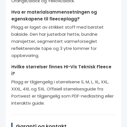
Orange/Black og Yellow/Black.
Hva er materialsammensetningen og
egenskapene til fleeceplagg?
Plagg er laget av strikket stoff med børstet
bakside. Den har justerbar hette, bundne
mansjetter, segmentert varmeforseglet
reflekterende tape og 3 ytre lommer for
oppbevaring.
Hvilke størrelser finnes HI-Vis Teknisk Fleece
i?
Plagg er tilgjengelig i størrelsene S, M, L, XL, XXL,
XXXL, 4XL og 5XL. Offisiell størrelsesguide fra
Portwest er tilgjengelig som PDF-nedlasting eller
interaktiv guide.
Garanti og kontakt