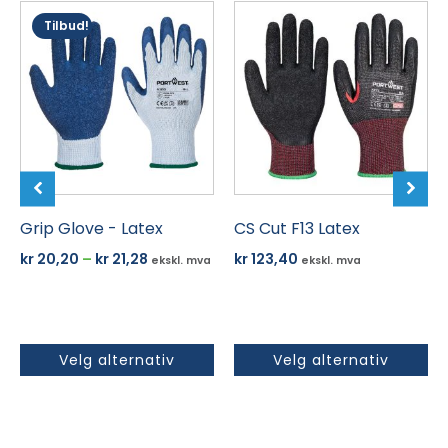
Dette
Dette
Tilbud!
produktet
produktet
har
har
flere
flere
varianter.
varianter.
Alternativene
Alternativene
kan
kan
velges
velges
på
på
produktsiden
Grip Glove - Latex
produktsiden
CS Cut F13 Latex
Prisområde:
kr
20,20
–
kr
21,28
kr
123,40
ekskl. mva
ekskl. mva
kr 20,20
til
kr 21,28
Velg alternativ
Velg alternativ