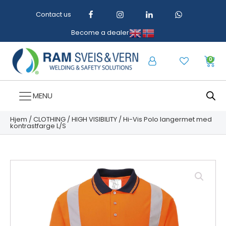
Contact us
Become a dealer
0
MENU
Hjem
/
CLOTHING
/
HIGH VISIBILITY
/ Hi-Vis Polo langermet med
kontrastfarge L/S