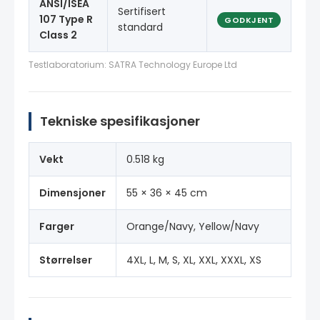
ANSI/ISEA
Sertifisert
107 Type R
GODKJENT
standard
Class 2
Testlaboratorium: SATRA Technology Europe Ltd
Tekniske spesifikasjoner
Vekt
0.518 kg
Dimensjoner
55 × 36 × 45 cm
Farger
Orange/Navy, Yellow/Navy
Størrelser
4XL, L, M, S, XL, XXL, XXXL, XS