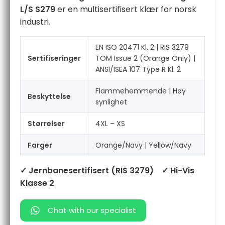
L/S S279
er en multisertifisert klær for norsk
industri.
EN ISO 20471 Kl. 2 | RIS 3279
Sertifiseringer
TOM Issue 2 (Orange Only) |
ANSI/ISEA 107 Type R Kl. 2
Flammehemmende | Høy
Beskyttelse
synlighet
Størrelser
4XL – XS
Farger
Orange/Navy | Yellow/Navy
✓ Jernbanesertifisert (RIS 3279)
✓ Hi-Vis
Klasse 2
Chat with our specialist