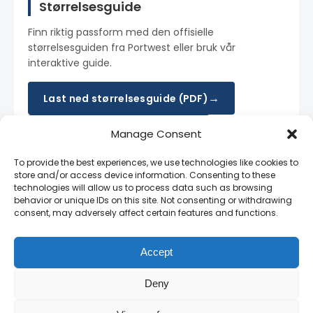
Størrelsesguide
Finn riktig passform med den offisielle
størrelsesguiden fra Portwest eller bruk vår
interaktive guide.
→
Last ned størrelsesguide (PDF)
→
Interaktiv størrelsesguide
Manage Consent
To provide the best experiences, we use technologies like cookies to
store and/or access device information. Consenting to these
technologies will allow us to process data such as browsing
Produktdokumentasjon
behavior or unique IDs on this site. Not consenting or withdrawing
consent, may adversely affect certain features and functions.
Nyttige dokumenter for faglig bruk, merking og
tilpasning av verneklær:
Accept
Hi-Vis trykksoneguide
Deny
Retningslinjer for
Last ned →
logoplassering på høy-