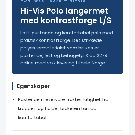
PORTWEST S279 — HI-VIS
Hi-Vis Polo langermet
med kontrastfarge L/S
Lett, pustende og komfortabel polo med
praktisk kontrastfarge. Det strikkede
polyestermaterialet som brukes er
pustende, lett og behagelig. Kjøp S279
online med rask levering til hele Norge.
Egenskaper
Pustende metervare frakter futighet fra
kroppen og holder brukeren tørr og
komfortabel