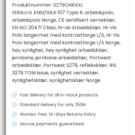
Produktnummer:
S279ONR4XL
Stikkord:
ANSI/ISEA 107 Type R
,
arbeidspolo
,
arbeidspolo Norge
,
CE sertifisert verneklær
,
EN ISO 20471 Class
,
hi-vis arbeidsklær
,
Hi-Vis
Polo langermet med kontrastfarge L/S
,
Hi-Vis
Polo langermet med kontrastfarge L/S Norge
,
høy synlighet
,
høy synlighet arbeidsklær
,
jernbane
,
jernbane arbeidsklær
,
Portwest
arbeidsklær
,
Portwest S279
,
refleksklær
,
RIS
3279 TOM Issue
,
synlighet verneklær
,
synlighetsklær
,
synlighetsklær Norge
Fast delivery for all in-stock products
Standard delivery for only 250kr
Worries-free, 14-days Returns Policy
Secure payments guaranteed