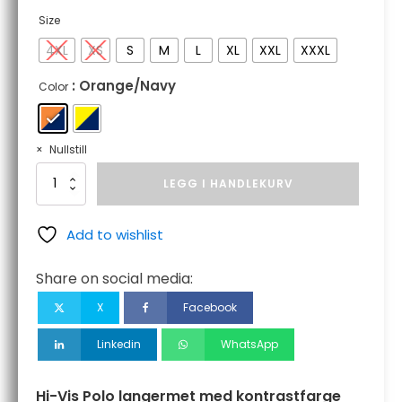
Size
4XL
XS
S
M
L
XL
XXL
XXXL
: Orange/Navy
Color
Nullstill
Hi-
LEGG I HANDLEKURV
Vis
Polo
langermet
Add to wishlist
med
kontrastfarge
Share on social media:
L/S
antall
X
Facebook
Linkedin
WhatsApp
Hi-Vis Polo langermet med kontrastfarge