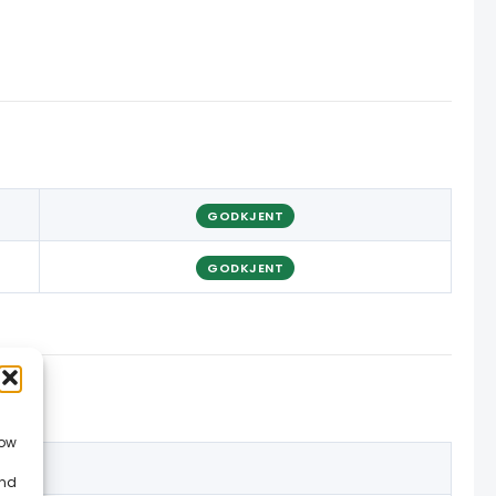
GODKJENT
GODKJENT
low
and