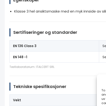
Klasse 3 hel ansiktsmaske med en myk innside av sil
Sertifiseringer og standarder
EN 136 Class 3
Se
EN 148 -1
Se
Testlaboratorium: ITALCERT SRL
Tekniske spesifikasjoner
To 
and
us 
Vekt
0.
co