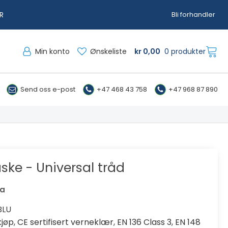
R
Bli forhandler
Min konto
Ønskeliste
kr
0,00
0 produkter
Send oss e-post
+47 468 43 758
+47 968 87 890
ske - Universal tråd
va
BLU
kjøp
,
CE sertifisert verneklær
,
EN 136 Class 3
,
EN 148