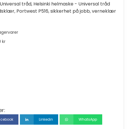
Universal tråd
,
Helsinki helmaske - Universal tråd
dsklær
,
Portwest P516
,
sikkerhet på jobb
,
verneklær
lagervarer
 kr
er:
acebook
Linkedin
WhatsApp