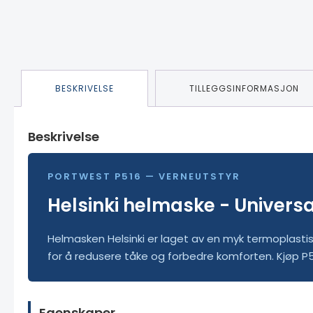
BESKRIVELSE
TILLEGGSINFORMASJON
Beskrivelse
PORTWEST P516 — VERNEUTSTYR
Helsinki helmaske - Universa
Helmasken Helsinki er laget av en myk termoplastis
for å redusere tåke og forbedre komforten. Kjøp P51
Egenskaper