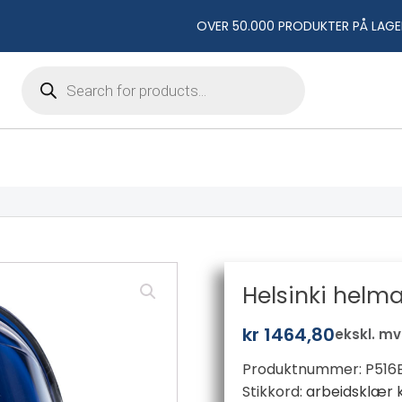
OVER 50.000 PRODUKTER PÅ LAGE
Products
search
Helsinki helma
kr
1464,80
ekskl. m
Produktnummer:
P516
Stikkord:
arbeidsklær 