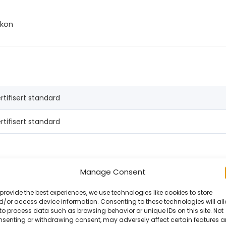
ikon
rtifisert standard
rtifisert standard
Manage Consent
provide the best experiences, we use technologies like cookies to store
/or access device information. Consenting to these technologies will al
to process data such as browsing behavior or unique IDs on this site. Not
69 kg
nsenting or withdrawing consent, may adversely affect certain features 