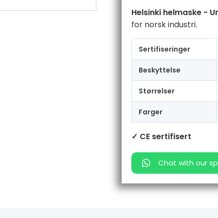
Helsinki helmaske - U
for norsk industri.
Sertifiseringer
Beskyttelse
Størrelser
Farger
✓ CE sertifisert
Chat with our sp