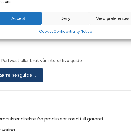
ctions.
0 × 40 × 30 cm
Accept
Deny
View preferences
ue
Cookies
Confidentiality Notice
 Portwest eller bruk vår interaktive guide.
→
størrelsesguide
produkter direkte fra produsent med full garanti.
evering.