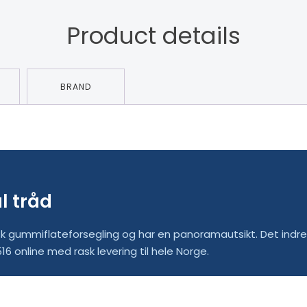
Product details
BRAND
l tråd
k gummiflateforsegling og har en panoramautsikt. Det indre s
6 online med rask levering til hele Norge.