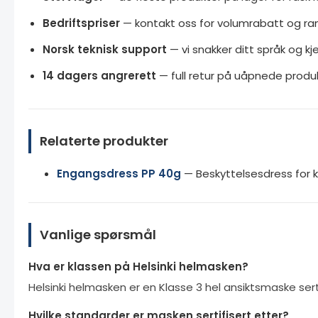
Bedriftspriser
— kontakt oss for volumrabatt og r
Norsk teknisk support
— vi snakker ditt språk og k
14 dagers angrerett
— full retur på uåpnede produk
Relaterte produkter
Engangsdress PP 40g
— Beskyttelsesdress for
Vanlige spørsmål
Hva er klassen på Helsinki helmasken?
Helsinki helmasken er en Klasse 3 hel ansiktsmaske sert
Hvilke standarder er masken sertifisert etter?