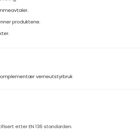
ammeavtaler.
jenner produktene.
ter.
 komplementær verneutstyrbruk
ifisert etter EN 136 standarden.