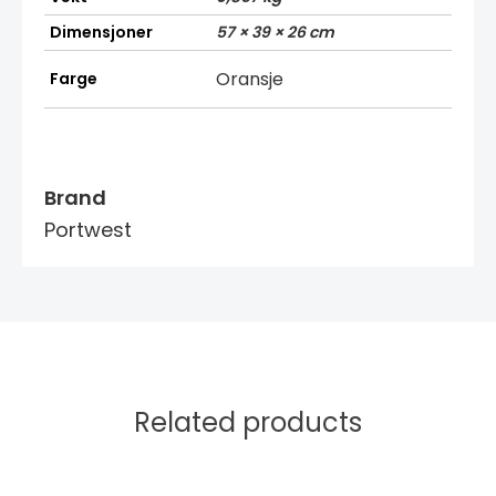
Dimensjoner
57 × 39 × 26 cm
Oransje
Farge
Brand
Portwest
Related products
Dette