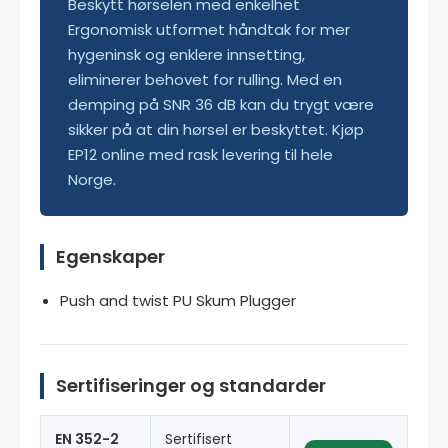
Beskytt hørselen med enkelhet
Ergonomisk utformet håndtak for mer
hygeninsk og enklere innsetting,
eliminerer behovet for rulling. Med en
demping på SNR 36 dB kan du trygt være
sikker på at din hørsel er beskyttet. Kjøp
EP12 online med rask levering til hele
Norge.
Egenskaper
Push and twist PU Skum Plugger
Sertifiseringer og standarder
EN 352-2
Sertifisert