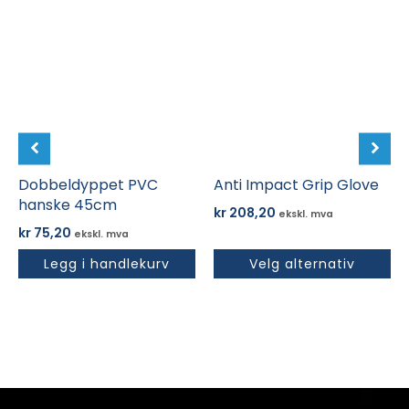
produktet
har
flere
varianter.
Alternativene
kan
velges
på
Dobbeldyppet PVC
produktsiden
Anti Impact Grip Glove
hanske 45cm
kr
208,20
ekskl. mva
kr
75,20
ekskl. mva
Legg i handlekurv
Velg alternativ