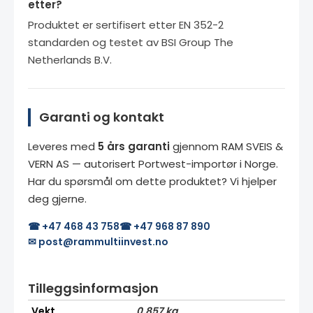
etter?
Produktet er sertifisert etter EN 352-2
standarden og testet av BSI Group The
Netherlands B.V.
Garanti og kontakt
Leveres med
5 års garanti
gjennom RAM SVEIS &
VERN AS — autorisert Portwest-importør i Norge.
Har du spørsmål om dette produktet? Vi hjelper
deg gjerne.
☎ +47 468 43 758
☎ +47 968 87 890
✉ post@rammultiinvest.no
Tilleggsinformasjon
Vekt
0,857 kg