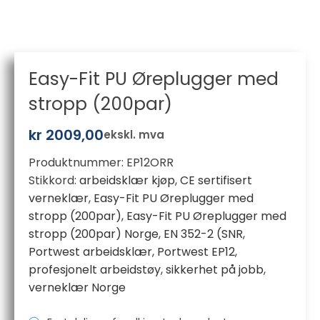
Easy-Fit PU Øreplugger med
stropp (200par)
kr
2009,00
ekskl. mva
Produktnummer:
EP12ORR
Stikkord:
arbeidsklær kjøp
,
CE sertifisert
verneklær
,
Easy-Fit PU Øreplugger med
stropp (200par)
,
Easy-Fit PU Øreplugger med
stropp (200par) Norge
,
EN 352-2 (SNR
,
Portwest arbeidsklær
,
Portwest EP12
,
profesjonelt arbeidstøy
,
sikkerhet på jobb
,
verneklær Norge