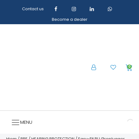
Contact us
Become a dealer
0
MENU
Hjem
/
PPE
/
HEARING PROTECTION
/ Easy-Fit PU Øreplugger