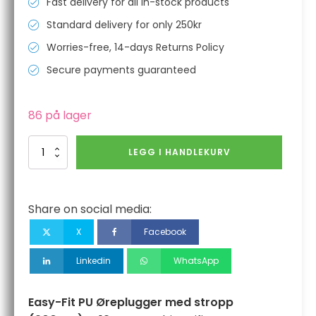
Fast delivery for all in-stock products
Standard delivery for only 250kr
Worries-free, 14-days Returns Policy
Secure payments guaranteed
86 på lager
Easy-
LEGG I HANDLEKURV
Fit
PU
Øreplugger
med
Share on social media:
stropp
(200par)
X
Facebook
antall
Linkedin
WhatsApp
Easy-Fit PU Øreplugger med stropp