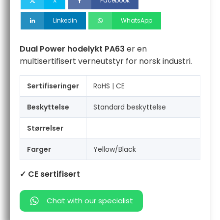
X
Facebook
Linkedin
WhatsApp
Dual Power hodelykt PA63
er en
multisertifisert verneutstyr for norsk industri.
Sertifiseringer
RoHS | CE
Beskyttelse
Standard beskyttelse
Størrelser
Farger
Yellow/Black
✓ CE sertifisert
Chat with our specialist