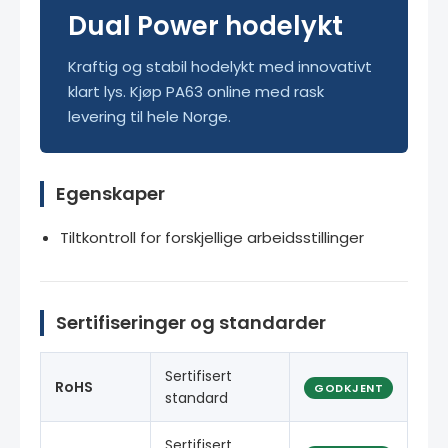
Dual Power hodelykt
Kraftig og stabil hodelykt med innovativt
klart lys. Kjøp PA63 online med rask
levering til hele Norge.
Egenskaper
Tiltkontroll for forskjellige arbeidsstillinger
Sertifiseringer og standarder
Sertifisert
RoHS
GODKJENT
standard
Sertifisert