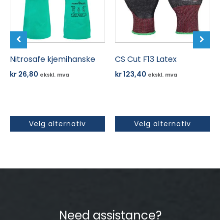
Alternativene
Alternativene
kan
kan
velges
velges
på
på
produktsiden
Nitrosafe kjemihanske
produktsiden
CS Cut F13 Latex
kr
26,80
kr
123,40
ekskl. mva
ekskl. mva
Velg alternativ
Velg alternativ
Need assistance?