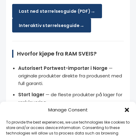
→
Last ned størrelsesguide (PDF)
→
Interaktiv størrelsesguide
Hvorfor kjøpe fra RAM SVEIS?
Autorisert Portwest-importør i Norge
—
originale produkter direkte fra produsent med
full garanti.
Stort lager
— de fleste produkter på lager for
rask levering.
Manage Consent
Bedriftspriser
— kontakt oss for volumrabatt
og rammeavtaler.
To provide the best experiences, we use technologies like cookies to
store and/or access device information. Consenting to these
Norsk teknisk support
— vi snakker ditt språk
technologies will allow us to process data such as browsing