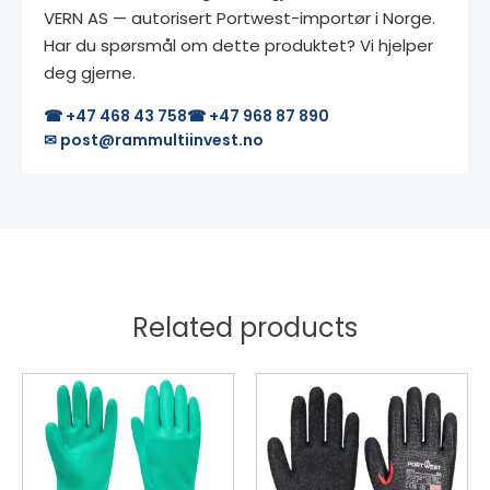
VERN AS — autorisert Portwest-importør i Norge.
Har du spørsmål om dette produktet? Vi hjelper
deg gjerne.
☎ +47 468 43 758
☎ +47 968 87 890
✉ post@rammultiinvest.no
Related products
Dette
Dette
produktet
produktet
har
har
flere
flere
varianter.
varianter.