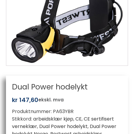
Dual Power hodelykt
kr
147,60
ekskl. mva
Produktnummer:
PA63YBR
Stikkord:
arbeidsklær kjøp
,
CE
,
CE sertifisert
verneklær
,
Dual Power hodelykt
,
Dual Power
hodelykt Norge
,
Portwest arbeidsklær
,