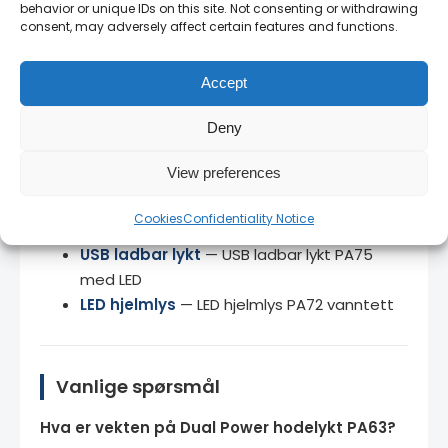
behavior or unique IDs on this site. Not consenting or withdrawing
og kjenner produktene.
consent, may adversely affect certain features and functions.
14 dagers angrerett
— full retur på uåpnede
produkter.
Accept
Deny
Relaterte produkter
View preferences
Portwest Ultra Power Hodelykt
—
Cookies
Confidentiality Notice
Portwest Ultra Power Hodelykt PA64
USB ladbar lykt
— USB ladbar lykt PA75
med LED
LED hjelmlys
— LED hjelmlys PA72 vanntett
Vanlige spørsmål
Hva er vekten på Dual Power hodelykt PA63?