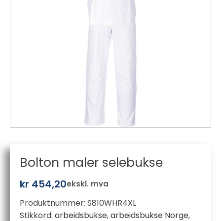
Bolton maler selebukse
kr
454,20
ekskl. mva
Produktnummer:
S810WHR4XL
Stikkord:
arbeidsbukse
,
arbeidsbukse Norge
,