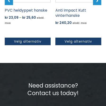
på
på
produktsiden
PVC heldyppet hanske
produktsiden
Anti Impact Kutt
vinterhanske
Prisområde:
kr
23,09
–
kr
25,60
ekskl.
kr 23,09
kr
240,20
mva
ekskl. mva
til
kr 25,60
Velg alternativ
Velg alternativ
Need assistance?
Contact us today!