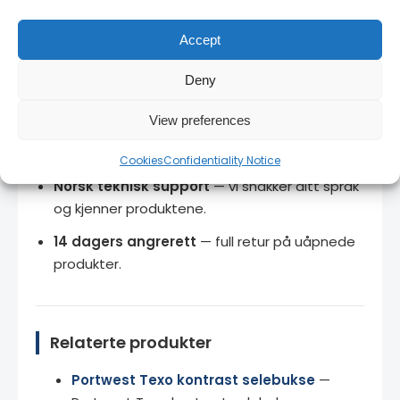
originale produkter direkte fra produsent med
Accept
full garanti.
Stort lager
— de fleste produkter på lager for
Deny
rask levering.
View preferences
Bedriftspriser
— kontakt oss for volumrabatt
og rammeavtaler.
Cookies
Confidentiality Notice
Norsk teknisk support
— vi snakker ditt språk
og kjenner produktene.
14 dagers angrerett
— full retur på uåpnede
produkter.
Relaterte produkter
Portwest Texo kontrast selebukse
—