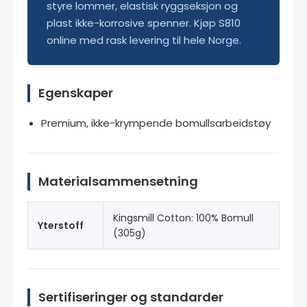
styre lommer, elastisk ryggseksjon og
plast ikke-korrosive spenner. Kjøp S810
online med rask levering til hele Norge.
Egenskaper
Premium, ikke-krympende bomullsarbeidstøy
Materialsammensetning
Kingsmill Cotton: 100% Bomull
Yterstoff
(305g)
Sertifiseringer og standarder