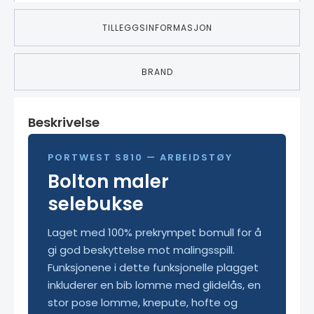
TILLEGGSINFORMASJON
BRAND
Beskrivelse
PORTWEST S810 — ARBEIDSTØY
Bolton maler
selebukse
Laget med 100% prekrympet bomull for å
gi god beskyttelse mot malingsspill.
Funksjonene i dette funksjonelle plagget
inkluderer en bib lomme med glidelås, en
stor pose lomme, knepute, hofte og