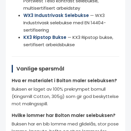
Portwest Texo kontrast selebukse,
multisertifisert arbeidstøy
WX3 Industrivask Selebukse
— WX3
Industrivask selebukse med EN 14404-
sertifisering
KX3 Ripstop Bukse
— KX3 Ripstop bukse,
sertifisert arbeidsbukse
Vanlige spørsmål
Hva er materialet i Bolton maler selebuksen?
Buksen er laget av 100% prekrympet bomull
(Kingsmill Cotton, 305g) som gir god beskyttelse
mot malingsspill.
Hvilke lommer har Bolton maler selebuksen?
Buksen har en bib lomme med glidelås, stor pose