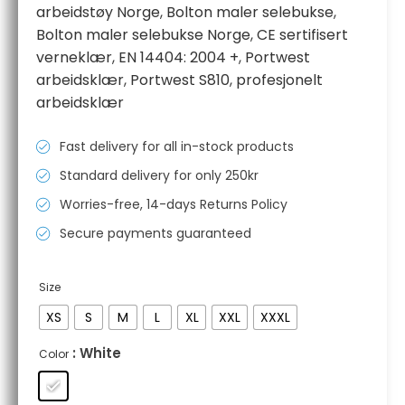
arbeidstøy Norge
,
Bolton maler selebukse
,
Bolton maler selebukse Norge
,
CE sertifisert
verneklær
,
EN 14404: 2004 +
,
Portwest
arbeidsklær
,
Portwest S810
,
profesjonelt
arbeidsklær
Fast delivery for all in-stock products
Standard delivery for only 250kr
Worries-free, 14-days Returns Policy
Secure payments guaranteed
Size
XS
S
M
L
XL
XXL
XXXL
: White
Color