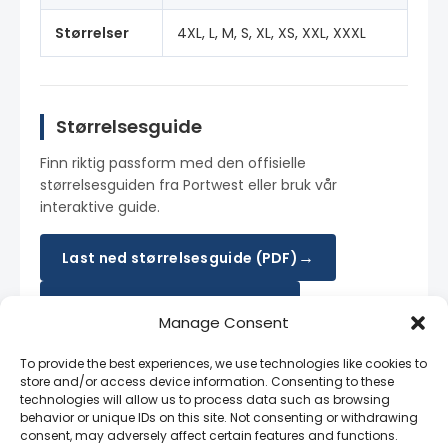
Størrelser
4XL, L, M, S, XL, XS, XXL, XXXL
Størrelsesguide
Finn riktig passform med den offisielle
størrelsesguiden fra Portwest eller bruk vår
interaktive guide.
→
Last ned størrelsesguide (PDF)
→
Interaktiv størrelsesguide
Manage Consent
To provide the best experiences, we use technologies like cookies to
store and/or access device information. Consenting to these
Hvorfor kjøpe fra RAM SVEIS?
technologies will allow us to process data such as browsing
behavior or unique IDs on this site. Not consenting or withdrawing
consent, may adversely affect certain features and functions.
Autorisert Portwest-importør i Norge
—