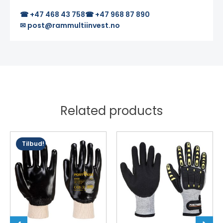
☎ +47 468 43 758
☎ +47 968 87 890
✉ post@rammultiinvest.no
Related products
Dette
Dette
Tilbud!
produktet
produktet
har
har
flere
flere
varianter.
varianter.
Alternativene
Alternativene
kan
kan
velges
velges