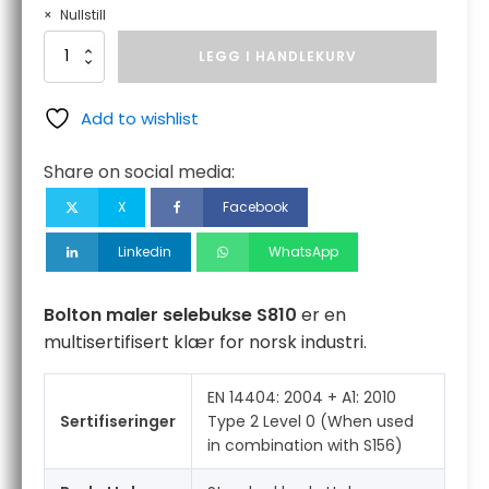
Nullstill
Bolton
LEGG I HANDLEKURV
maler
selebukse
antall
Add to wishlist
Share on social media:
X
Facebook
Linkedin
WhatsApp
Bolton maler selebukse S810
er en
multisertifisert klær for norsk industri.
EN 14404: 2004 + A1: 2010
Sertifiseringer
Type 2 Level 0 (When used
in combination with S156)