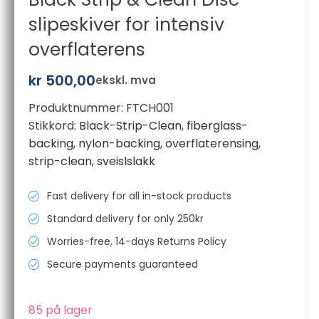
slipeskiver for intensiv
overflaterens
kr
500,00
ekskl. mva
Produktnummer:
FTCH001
Stikkord:
Black-Strip-Clean
,
fiberglass-
backing
,
nylon-backing
,
overflaterensing
,
strip-clean
,
sveislslakk
Fast delivery for all in-stock products
Standard delivery for only 250kr
Worries-free, 14-days Returns Policy
Secure payments guaranteed
85 på lager