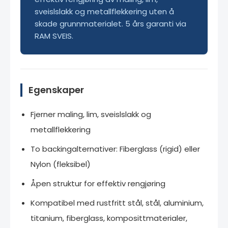
sveislslakk og metallflekkering uten å
skade grunnmaterialet. 5 års garanti via
RAM SVEIS.
Egenskaper
Fjerner maling, lim, sveislslakk og
metallflekkering
To backingalternativer: Fiberglass (rigid) eller
Nylon (fleksibel)
Åpen struktur for effektiv rengjøring
Kompatibel med rustfritt stål, stål, aluminium,
titanium, fiberglass, komposittmaterialer,