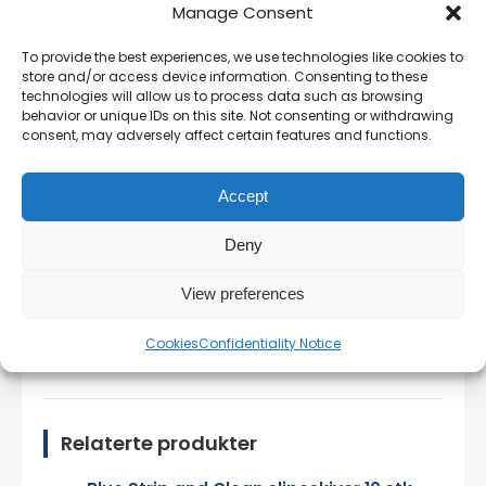
full garanti.
Manage Consent
Autorisert Fantech-forhandler i Norge
—
To provide the best experiences, we use technologies like cookies to
store and/or access device information. Consenting to these
originale produkter med full garanti.
technologies will allow us to process data such as browsing
behavior or unique IDs on this site. Not consenting or withdrawing
Stort lager
— de fleste produkter på lager for
consent, may adversely affect certain features and functions.
rask levering.
Bedriftspriser
— kontakt oss for volumrabatt
Accept
og rammeavtaler.
Deny
Norsk teknisk support
— vi snakker ditt språk
og kjenner produktene.
View preferences
14 dagers angrerett
— full retur på uåpnede
Cookies
Confidentiality Notice
produkter.
Relaterte produkter