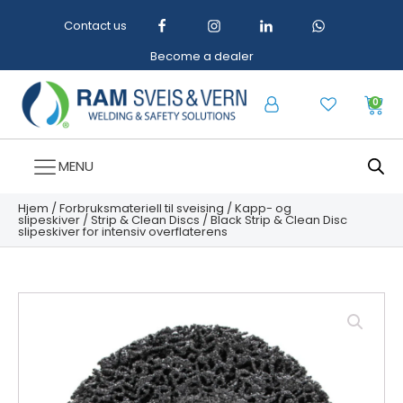
Contact us
Become a dealer
0
MENU
Hjem
/
Forbruksmateriell til sveising
/
Kapp- og
slipeskiver
/
Strip & Clean Discs
/ Black Strip & Clean Disc
slipeskiver for intensiv overflaterens