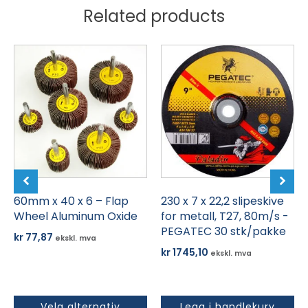
Related products
Dette
produktet
har
flere
varianter.
Alternativene
kan
velges
på
produktsiden
60mm x 40 x 6 – Flap
230 x 7 x 22,2 slipeskive
Wheel Aluminum Oxide
for metall, T27, 80m/s -
PEGATEC 30 stk/pakke
kr
77,87
ekskl. mva
kr
1745,10
ekskl. mva
Velg alternativ
Legg i handlekurv