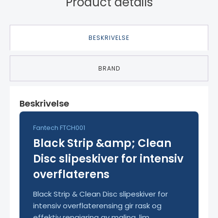
Product details
BESKRIVELSE
BRAND
Beskrivelse
Fantech FTCH001
Black Strip &amp; Clean
Disc slipeskiver for intensiv
overflaterens
Black Strip & Clean Disc slipeskiver for
intensiv overflaterensing gir rask og
effektiv rengjøring av maling, lim,