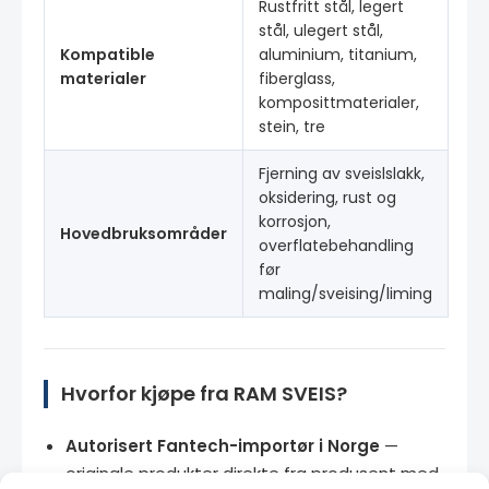
Rustfritt stål, legert
stål, ulegert stål,
Kompatible
aluminium, titanium,
materialer
fiberglass,
komposittmaterialer,
stein, tre
Fjerning av sveislslakk,
oksidering, rust og
korrosjon,
Hovedbruksområder
overflatebehandling
før
maling/sveising/liming
Hvorfor kjøpe fra RAM SVEIS?
Autorisert Fantech-importør i Norge
—
originale produkter direkte fra produsent med