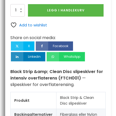
Black
LEGG I HANDLEKURV
Strip
&
Clean
Add to wishlist
Disc
slipeskiver
Share on social media:
for
intensiv
X
Facebook
overflaterens
antall
Linkedin
WhatsApp
Black Strip &amp; Clean Disc slipeskiver for
intensiv overflaterens (FTCH001)
—
slipeskiver for overflaterensing.
Black Strip & Clean
Produkt
Disc slipeskiver
Backingalternativer
Fiberglass eller Nylon