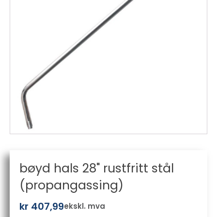
bøyd hals 28" rustfritt stål
(propangassing)
kr
407,99
ekskl. mva