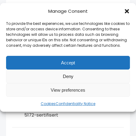
14 dagers angrerett
— full retur på uåpnede
Manage Consent
produkter.
To provide the best experiences, we use technologies like cookies to
store and/or access device information. Consenting to these
technologies will allow us to process data such as browsing
behavior or unique IDs on this site. Not consenting or withdrawing
Relaterte produkter
consent, may adversely affect certain features and functions.
Type 5 Propane Heating Mixer
— Type 5
Propane Heating Mixer — essensiell
Accept
komponent for å styre gassblanding
Deny
Type 5 Welding Mixer
— Type 5 Welding
Mixer — alternativ blanding for loddings- og
View preferences
sveisingapplikasjoner
Type 5 Shank
— Type 5 Shank —
Cookies
Confidentiality Notice
kontrollerer gassflow til varmingsdyser, ISO
5172-sertifisert