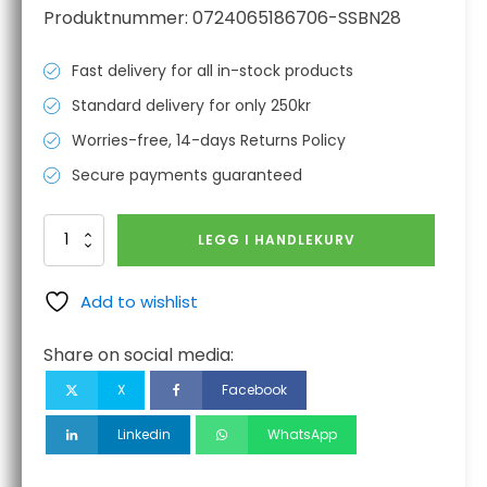
Produktnummer:
0724065186706-SSBN28
Fast delivery for all in-stock products
Standard delivery for only 250kr
Worries-free, 14-days Returns Policy
Secure payments guaranteed
bøyd
LEGG I HANDLEKURV
hals
28"
rustfritt
Add to wishlist
stål
(propangassing)
Share on social media:
antall
X
Facebook
Linkedin
WhatsApp