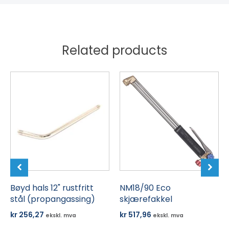
Related products
Bøyd hals 12" rustfritt
NM18/90 Eco
stål (propangassing)
skjærefakkel
kr
256,27
kr
517,96
ekskl. mva
ekskl. mva