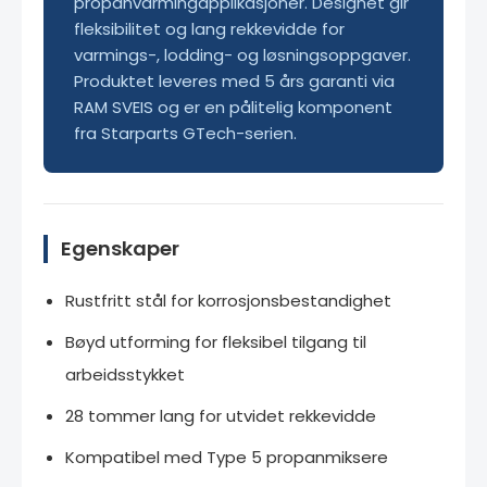
propanvarmingapplikasjoner. Designet gir
fleksibilitet og lang rekkevidde for
varmings-, lodding- og løsningsoppgaver.
Produktet leveres med 5 års garanti via
RAM SVEIS og er en pålitelig komponent
fra Starparts GTech-serien.
Egenskaper
Rustfritt stål for korrosjonsbestandighet
Bøyd utforming for fleksibel tilgang til
arbeidsstykket
28 tommer lang for utvidet rekkevidde
Kompatibel med Type 5 propanmiksere