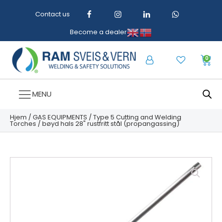
Contact us
Become a dealer
0
MENU
Hjem
/
GAS EQUIPMENTS
/
Type 5 Cutting and Welding
Torches
/ bøyd hals 28" rustfritt stål (propangassing)