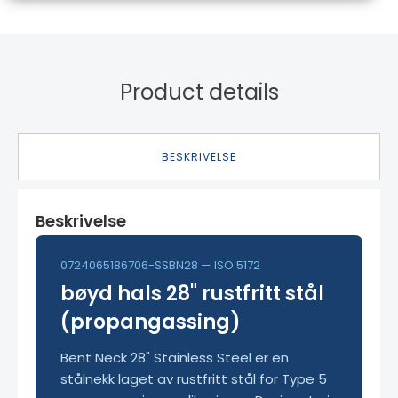
Product details
BESKRIVELSE
Beskrivelse
0724065186706-SSBN28 — ISO 5172
bøyd hals 28" rustfritt stål
(propangassing)
Bent Neck 28" Stainless Steel er en
stålnekk laget av rustfritt stål for Type 5