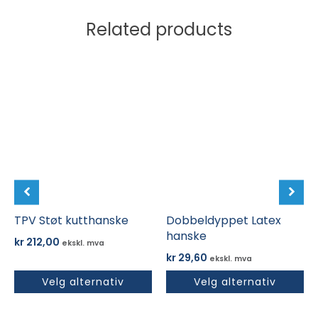
Related products
Dette
Dette
produktet
produktet
har
har
flere
flere
varianter.
varianter.
Alternativene
Alternativene
kan
kan
velges
velges
på
på
produktsiden
TPV Støt kutthanske
produktsiden
Dobbeldyppet Latex
hanske
kr
212,00
ekskl. mva
kr
29,60
ekskl. mva
Velg alternativ
Velg alternativ