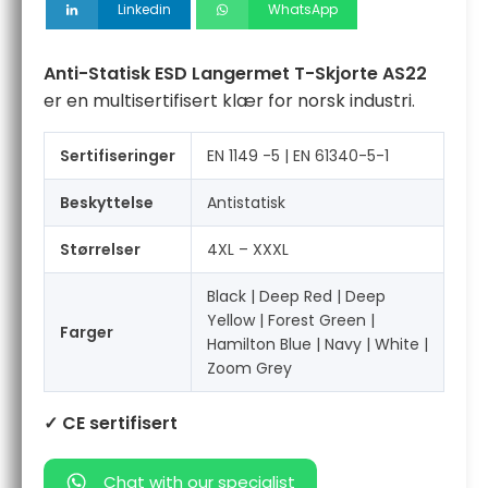
Linkedin
WhatsApp
Anti-Statisk ESD Langermet T-Skjorte AS22
er en multisertifisert klær for norsk industri.
Sertifiseringer
EN 1149 -5 | EN 61340-5-1
Beskyttelse
Antistatisk
Størrelser
4XL – XXXL
Black | Deep Red | Deep
Yellow | Forest Green |
Farger
Hamilton Blue | Navy | White |
Zoom Grey
✓ CE sertifisert
Chat with our specialist