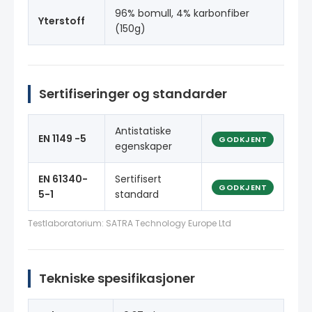
96% bomull, 4% karbonfiber
Yterstoff
(150g)
Sertifiseringer og standarder
Antistatiske
EN 1149 -5
GODKJENT
egenskaper
EN 61340-
Sertifisert
GODKJENT
5-1
standard
Testlaboratorium: SATRA Technology Europe Ltd
Tekniske spesifikasjoner