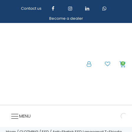
Contact us
Become a dealer
0
MENU
Hjem
/
CLOTHING
/
ESD
/ Anti-Statisk ESD Langermet T-Skjorte