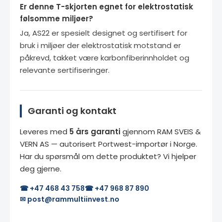
Er denne T-skjorten egnet for elektrostatisk
følsomme miljøer?
Ja, AS22 er spesielt designet og sertifisert for
bruk i miljøer der elektrostatisk motstand er
påkrevd, takket være karbonfiberinnholdet og
relevante sertifiseringer.
Garanti og kontakt
Leveres med
5 års garanti
gjennom RAM SVEIS &
VERN AS — autorisert Portwest-importør i Norge.
Har du spørsmål om dette produktet? Vi hjelper
deg gjerne.
☎ +47 468 43 758
☎ +47 968 87 890
✉ post@rammultiinvest.no