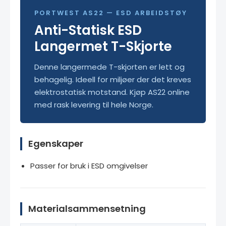
PORTWEST AS22 — ESD ARBEIDSTØY
Anti-Statisk ESD
Langermet T-Skjorte
Denne langermede T-skjorten er lett og
behagelig. Ideell for miljøer der det kreves
elektrostatisk motstand. Kjøp AS22 online
med rask levering til hele Norge.
Egenskaper
Passer for bruk i ESD omgivelser
Materialsammensetning