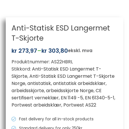
Anti-Statisk ESD Langermet
T-Skjorte
kr
273,97
–
kr
303,80
ekskl. mva
Prisområde:
Produktnummer:
AS22HBRL
kr 273,97
Stikkord:
Anti-Statisk ESD Langermet T-
til
Skjorte
,
Anti-Statisk ESD Langermet T-Skjorte
kr 303,80
Norge
,
antistatisk
,
antistatisk arbeidsklær
,
arbeidsskjorte
,
arbeidsskjorte Norge
,
CE
sertifisert verneklær
,
EN 1149 -5
,
EN 61340-5-1
,
Portwest arbeidsklær
,
Portwest AS22
Fast delivery for all in-stock products
Standard delivery for only 250kr