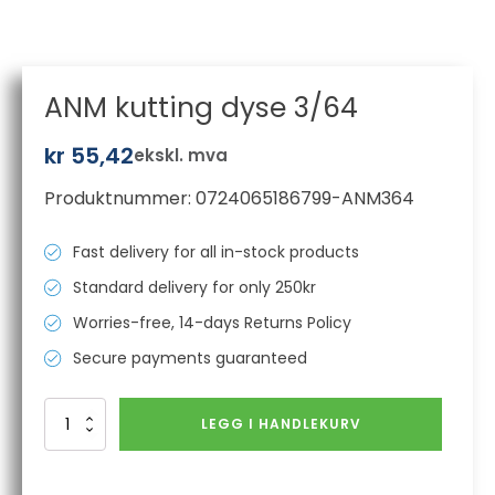
ANM kutting dyse 3/64
kr
55,42
ekskl. mva
Produktnummer:
0724065186799-ANM364
Fast delivery for all in-stock products
Standard delivery for only 250kr
Worries-free, 14-days Returns Policy
Secure payments guaranteed
ANM
LEGG I HANDLEKURV
kutting
dyse
3/64