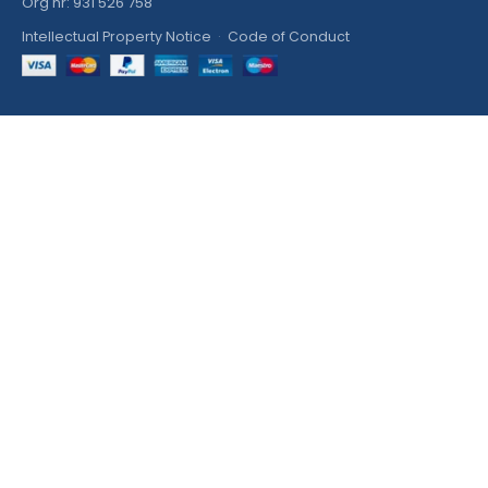
Org nr: 931 526 758
Intellectual Property Notice
·
Code of Conduct