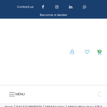
Contact us
Become a dealer
0
MENU
Hjem
/
GAS EQUIPMENTS
/
ANM Nozzles
/ ANM kutting dyse 3/64