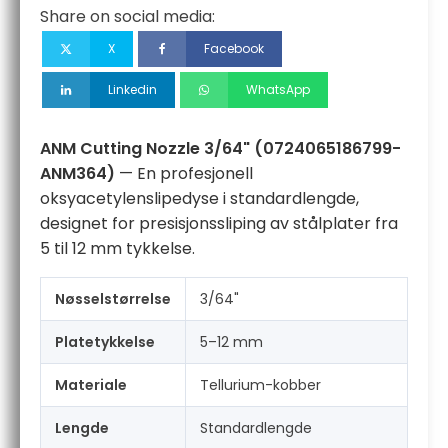
antall
Share on social media:
X
Facebook
Linkedin
WhatsApp
ANM Cutting Nozzle 3/64" (0724065186799-
ANM364)
— En profesjonell
oksyacetylenslipedyse i standardlengde,
designet for presisjonssliping av stålplater fra
5 til 12 mm tykkelse.
Nøsselstørrelse
3/64"
Platetykkelse
5–12 mm
Materiale
Tellurium-kobber
Lengde
Standardlengde