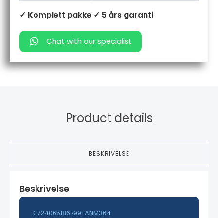
✓ Komplett pakke
✓ 5 års garanti
Chat with our specialist
Product details
BESKRIVELSE
Beskrivelse
0724065186799-ANM364