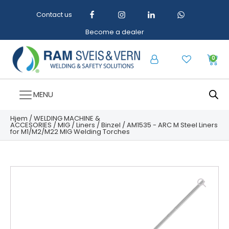
Contact us
Become a dealer
0
MENU
Hjem
/
WELDING MACHINE &
ACCESORIES
/
MIG
/
Liners
/
Binzel
/ AM1535 - ARC M Steel Liners
for M1/M2/M22 MIG Welding Torches