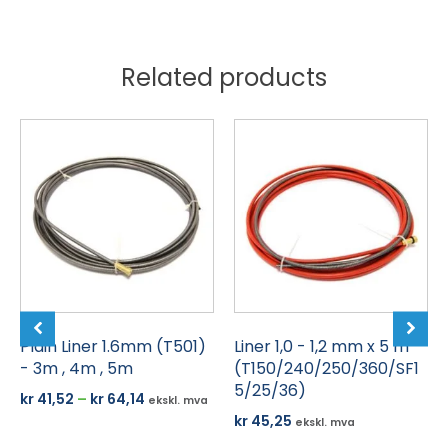
Related products
Dette
produktet
har
flere
varianter.
Alternativene
kan
velges
på
produktsiden
Plain Liner 1.6mm (T501)
Liner 1,0 - 1,2 mm x 5 m
- 3m , 4m , 5m
(T150/240/250/360/SF1
5/25/36)
Prisområde:
kr
41,52
–
kr
64,14
ekskl. mva
kr 41,52
kr
45,25
ekskl. mva
til