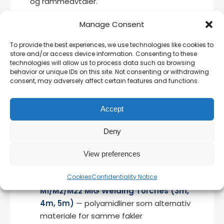
og rammeavtaler.
Norsk teknisk support
— vi snakker ditt språk
Manage Consent
og kjenner produktene.
To provide the best experiences, we use technologies like cookies to
14 dagers angrerett
— full retur på uåpnede
store and/or access device information. Consenting to these
produkter.
technologies will allow us to process data such as browsing
behavior or unique IDs on this site. Not consenting or withdrawing
consent, may adversely affect certain features and functions.
Relaterte produkter
Accept
AM2524 Steel Liners for M1/M2/M22 MIG
Deny
Welding Torches (3m, 4m, 5m)
—
alternativ stålliner for samme fakkeltypene
View preferences
M1/M2/M22
Cookies
Confidentiality Notice
AM1564 - ARC Polyamide Liners for
M1/M2/M22 MIG Welding Torches (3m,
4m, 5m)
— polyamidliner som alternativ
materiale for samme fakler