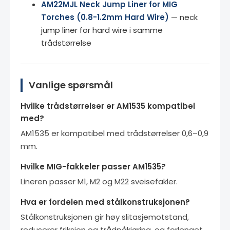
AM22MJL Neck Jump Liner for MIG
Torches (0.8-1.2mm Hard Wire)
— neck
jump liner for hard wire i samme
trådstørrelse
Vanlige spørsmål
Hvilke trådstørrelser er AM1535 kompatibel
med?
AM1535 er kompatibel med trådstørrelser 0,6–0,9
mm.
Hvilke MIG-fakkeler passer AM1535?
Lineren passer M1, M2 og M22 sveisefakler.
Hva er fordelen med stålkonstruksjonen?
Stålkonstruksjonen gir høy slitasjemotstand,
reduserer friksjon og trådpåkjøring, og forlenget