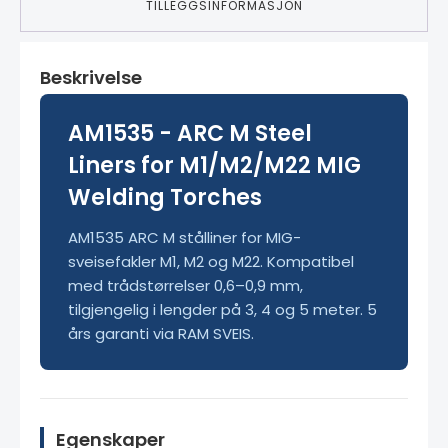
TILLEGGSINFORMASJON
Beskrivelse
AM1535 - ARC M Steel
Liners for M1/M2/M22 MIG
Welding Torches
AM1535 ARC M stålliner for MIG-
sveisefakler M1, M2 og M22. Kompatibel
med trådstørrelser 0,6–0,9 mm,
tilgjengelig i lengder på 3, 4 og 5 meter. 5
års garanti via RAM SVEIS.
Egenskaper