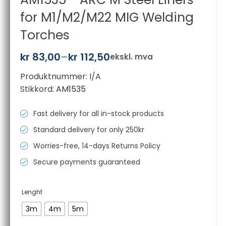
for M1/M2/M22 MIG Welding
Torches
kr
83,00
–
kr
112,50
ekskl. mva
Prisområde:
Produktnummer:
I/A
kr 83,00
Stikkord:
AM1535
til
kr 112,50
Fast delivery for all in-stock products
Standard delivery for only 250kr
Worries-free, 14-days Returns Policy
Secure payments guaranteed
Lenght
3m
4m
5m