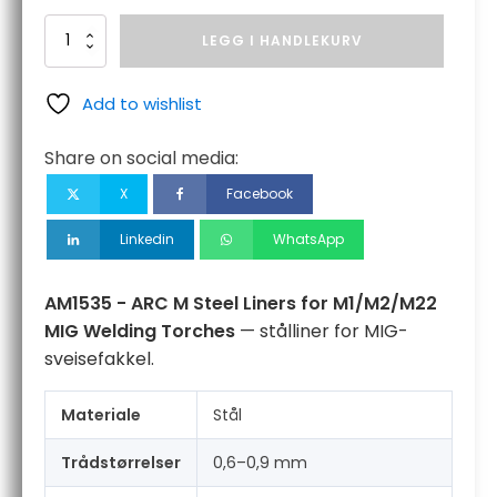
AM1535
LEGG I HANDLEKURV
-
ARC
M
Add to wishlist
Steel
Liners
Share on social media:
for
M1/M2/M22
X
Facebook
MIG
Welding
Linkedin
WhatsApp
Torches
antall
AM1535 - ARC M Steel Liners for M1/M2/M22
MIG Welding Torches
— stålliner for MIG-
sveisefakkel.
Materiale
Stål
Trådstørrelser
0,6–0,9 mm