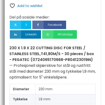
X
Add to wishlist
22
KUTTSKIVE
Del på sosiale medier:
FOR
STÅ
X
Facebook
/
RUSTFRITT
Linkedin
WhatsApp
STÅ,
T41,
80M/S
230 X 1.9 X 22 CUTTING DISC FOR STEEL /
-
STAINLESS STEEL,T41,80M/S - 30 pieces / box
30
stk
- PEGATEC (0724065170668-P804123019IN)
/
— Profesjonell skjærskive for stål og rustfritt
eske
stål med diameter 230 mm og tykkelse 1,9 mm,
-
PEGATEC
optimalisert for 5" vinkelslipere.
antall
Diameter
230 mm
Tykkelse
1,9 mm