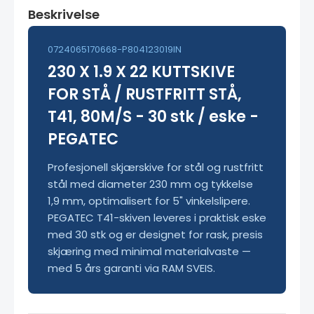
Beskrivelse
0724065170668-P804123019IN
230 X 1.9 X 22 KUTTSKIVE
FOR STÅ / RUSTFRITT STÅ,
T41, 80M/S - 30 stk / eske -
PEGATEC
Profesjonell skjærskive for stål og rustfritt
stål med diameter 230 mm og tykkelse
1,9 mm, optimalisert for 5" vinkelslipere.
PEGATEC T41-skiven leveres i praktisk eske
med 30 stk og er designet for rask, presis
skjæring med minimal materialvaste —
med 5 års garanti via RAM SVEIS.