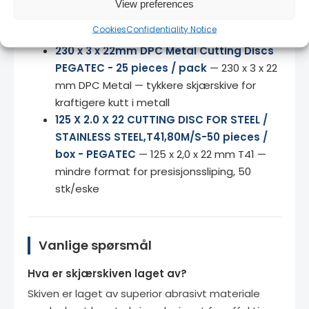
View preferences
1,9 x 22 mm INOX Special — skjærskive for
Cookies
Confidentiality Notice
rustfritt stål, 25 stk/eske
230 x 3 x 22mm DPC Metal Cutting Discs
PEGATEC - 25 pieces / pack
— 230 x 3 x 22
mm DPC Metal — tykkere skjærskive for
kraftigere kutt i metall
125 X 2.0 X 22 CUTTING DISC FOR STEEL /
STAINLESS STEEL,T41,80M/S-50 pieces /
box - PEGATEC
— 125 x 2,0 x 22 mm T41 —
mindre format for presisjonssliping, 50
stk/eske
Vanlige spørsmål
Hva er skjærskiven laget av?
Skiven er laget av superior abrasivt materiale