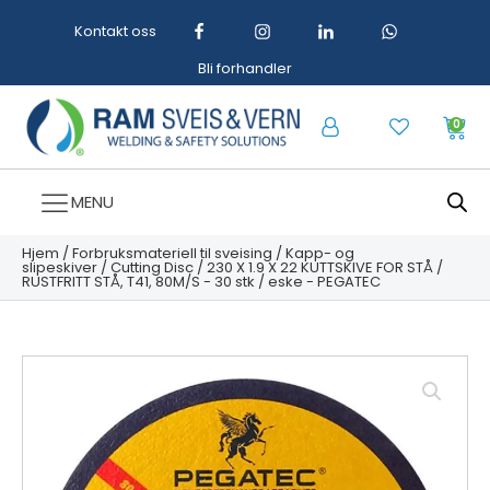
Kontakt oss
Bli forhandler
0
MENU
Hjem
/
Forbruksmateriell til sveising
/
Kapp- og
slipeskiver
/
Cutting Disc
/ 230 X 1.9 X 22 KUTTSKIVE FOR STÅ /
RUSTFRITT STÅ, T41, 80M/S - 30 stk / eske - PEGATEC