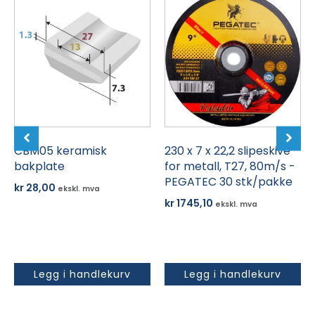
CBM05 keramisk
230 x 7 x 22,2 slipeskive
bakplate
for metall, T27, 80m/s -
PEGATEC 30 stk/pakke
kr
28,00
ekskl. mva
kr
1745,10
ekskl. mva
Legg i handlekurv
Legg i handlekurv