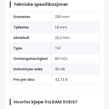
Tekniske spesifikasjoner
Diameter
230 mm
Tykkelse
1,9 mm
Akslehull
22,2 mm
Type
T41
Omfangshastighet
80 m/s
Innhold per eske
30 stk
Pris per disc
42,73 kr
Hvorfor kjøpe fra RAM SVEIS?