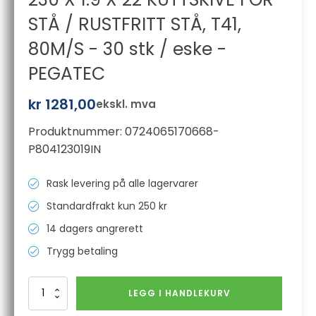
STÅ / RUSTFRITT STÅ, T41,
80M/S - 30 stk / eske -
PEGATEC
kr
1281,00
ekskl. mva
Produktnummer:
0724065170668-
P804123019IN
Rask levering på alle lagervarer
Standardfrakt kun 250 kr
14 dagers angrerett
Trygg betaling
230
LEGG I HANDLEKURV
X
1.9