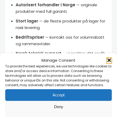
Autorisert forhandler i Norge
— originale
produkter med full garanti.
Stort lager
— de fleste produkter på lager for
rask levering.
Bedriftspriser
— kontakt oss for volumrabatt
og rammeavtaler.
Norsk teknisk support
— vi snakker ditt språk
Manage Consent
og kjenner produktene.
To provide the best experiences, we use technologies like cookies to
14 dagers angrerett
— full retur på uåpnede
store and/or access device information. Consenting to these
technologies will allow us to process data such as browsing
produkter.
behavior or unique IDs on this site. Not consenting or withdrawing
consent, may adversely affect certain features and functions.
Accept
Relaterte produkter
Deny
230 x 1.9 x 22mm INOX Special Cutting
Discs PEGATEC - 25 pieces / pack
— 230 x