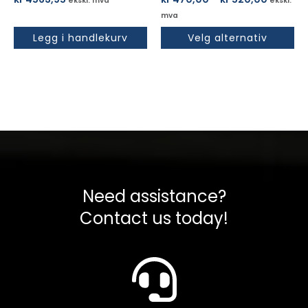
ekskl. mva
ekskl.
kr 470,
mva
til
Legg i handlekurv
Velg alternativ
kr 520,
Need assistance?
Contact us today!