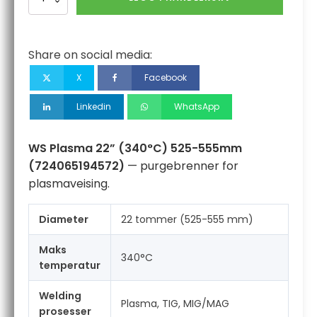
Plasma
22”
(340°C)
525-
Share on social media:
555mm
antall
X
Facebook
Linkedin
WhatsApp
WS Plasma 22” (340°C) 525-555mm
(724065194572)
— purgebrenner for
plasmaveising.
Diameter
22 tommer (525-555 mm)
Maks
340°C
temperatur
Welding
Plasma, TIG, MIG/MAG
prosesser