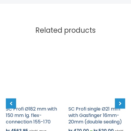
Related products
Dette
produktet
har
flere
varianter.
Alternativene
kan
velges
på
SC Profi Ø182 mm with
produktsiden
SC Profi single Ø21 mm
150 mm lg. flex-
with Gasfinger 16mm-
connection 155-170
20mm (double sealing)
Prisomr
kr
4563,95
kr
470,00
–
kr
520,00