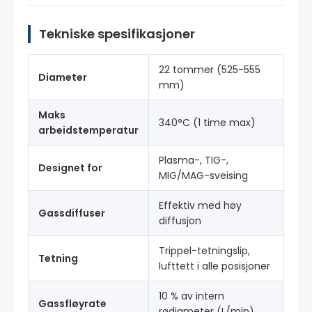
Tekniske spesifikasjoner
22 tommer (525-555
Diameter
mm)
Maks
340°C (1 time max)
arbeidstemperatur
Plasma-, TIG-,
Designet for
MIG/MAG-sveising
Effektiv med høy
Gassdiffuser
diffusjon
Trippel-tetningslip,
Tetning
lufttett i alle posisjoner
10 % av intern
Gassfløyrate
rødiameter (L/min)