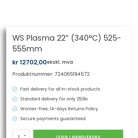
WS Plasma 22” (340°C) 525-
555mm
kr
12702,00
ekskl. mva
Produktnummer:
724065194572
Fast delivery for all in-stock products
Standard delivery for only 250kr
Worries-free, 14-days Returns Policy
Secure payments guaranteed
WS
LEGG I HANDLEKURV