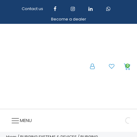
Contact us
Become a dealer
0
MENU
Hjem
/
PURGING SYSTEMS & DEVICES
/
PURGING