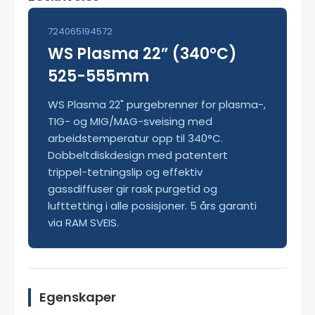
724065194572
WS Plasma 22” (340°C)
525-555mm
WS Plasma 22" purgebrenner for plasma-,
TIG- og MIG/MAG-sveising med
arbeidstemperatur opp til 340°C.
Dobbeltdiskdesign med patentert
trippel-tetningslip og effektiv
gassdiffuser gir rask purgetid og
lufttetting i alle posisjoner. 5 års garanti
via RAM SVEIS.
Egenskaper