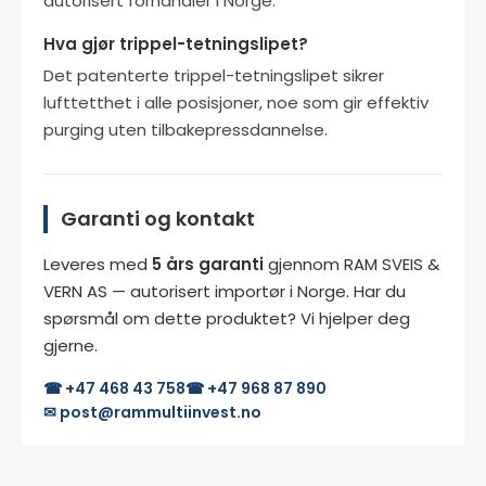
autorisert forhandler i Norge.
Hva gjør trippel-tetningslipet?
Det patenterte trippel-tetningslipet sikrer
lufttetthet i alle posisjoner, noe som gir effektiv
purging uten tilbakepressdannelse.
Garanti og kontakt
Leveres med
5 års garanti
gjennom RAM SVEIS &
VERN AS — autorisert importør i Norge. Har du
spørsmål om dette produktet? Vi hjelper deg
gjerne.
☎ +47 468 43 758
☎ +47 968 87 890
✉ post@rammultiinvest.no