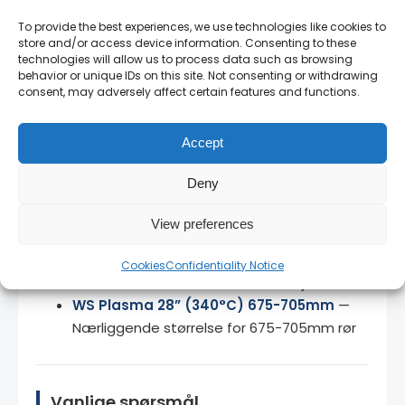
14 dagers angrerett
— full retur på uåpnede
To provide the best experiences, we use technologies like cookies to
produkter.
store and/or access device information. Consenting to these
technologies will allow us to process data such as browsing
behavior or unique IDs on this site. Not consenting or withdrawing
consent, may adversely affect certain features and functions.
Relaterte produkter
Accept
WS Plasma 20” (340°C) 470-500mm
—
Mindre modell for mindre rørdimensjoner
Deny
WS Plasma 24“ (340°C) 570-600mm
—
Litt mindre størrelse for 570-600mm
View preferences
rørbout
WS Plasma 32” (340°C) 770-805mm
—
Cookies
Confidentiality Notice
Større modell for større rørdimensjoner
WS Plasma 28” (340°C) 675-705mm
—
Nærliggende størrelse for 675-705mm rør
Vanlige spørsmål