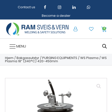
Contact us
Become a dealer
0
MENU
Hjem
/
Bakgassutstyr
/
PURGING EQUIPMENTS
/
WS Plasma
/ WS
Plasma 18” (340°C) 420-450mm