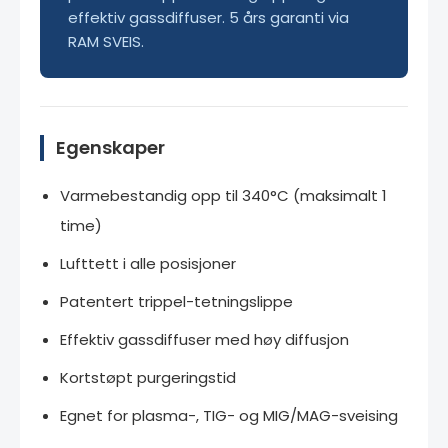
effektiv gassdiffuser. 5 års garanti via
RAM SVEIS.
Egenskaper
Varmebestandig opp til 340°C (maksimalt 1
time)
Lufttett i alle posisjoner
Patentert trippel-tetningslippe
Effektiv gassdiffuser med høy diffusjon
Kortstøpt purgeringstid
Egnet for plasma-, TIG- og MIG/MAG-sveising