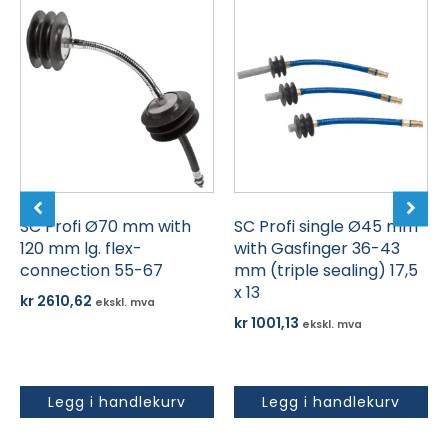
SC Profi Ø70 mm with
SC Profi single Ø45 mm
120 mm lg. flex-
with Gasfinger 36-43
connection 55-67
mm (triple sealing) 17,5
x 13
kr
2610,62
ekskl. mva
kr
1001,13
ekskl. mva
Legg i handlekurv
Legg i handlekurv