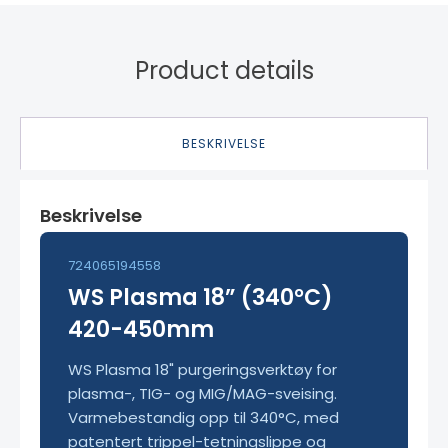
Product details
BESKRIVELSE
Beskrivelse
724065194558
WS Plasma 18” (340°C)
420-450mm
WS Plasma 18" purgeringsverktøy for
plasma-, TIG- og MIG/MAG-sveising.
Varmebestandig opp til 340°C, med
patentert trippel-tetningslippe og