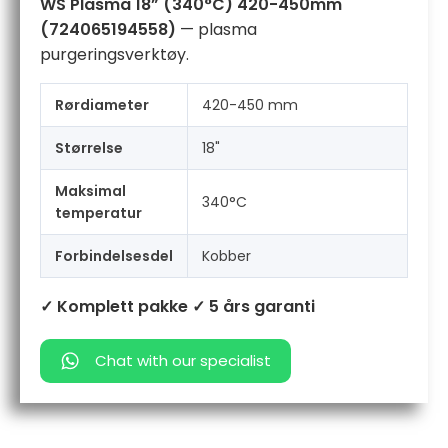
WS Plasma 18” (340°C) 420-450mm
(724065194558)
— plasma
purgeringsverktøy.
Rørdiameter
420-450 mm
Størrelse
18"
Maksimal
340°C
temperatur
Forbindelsesdel
Kobber
✓ Komplett pakke
✓ 5 års garanti
Chat with our specialist