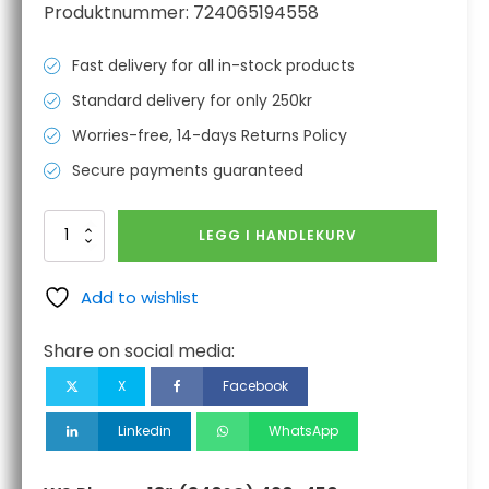
Produktnummer:
724065194558
Fast delivery for all in-stock products
Standard delivery for only 250kr
Worries-free, 14-days Returns Policy
Secure payments guaranteed
WS
LEGG I HANDLEKURV
Plasma
18”
(340°C)
Add to wishlist
420-
450mm
Share on social media:
antall
X
Facebook
Linkedin
WhatsApp