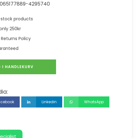
065177889-4295740
in-stock products
only 250kr
 Returns Policy
aranteed
 I HANDLEKURV
ia:
acebook
Linkedin
WhatsApp
ecialist