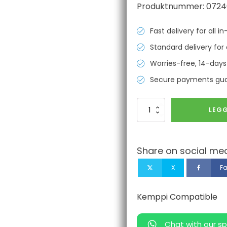
Produktnummer:
0724
Fast delivery for all 
Standard delivery for 
Worries-free, 14-days
Secure payments gu
Tip
LEGG
Adaptor
M8
(PMT27/30/32W)
Kemppi
Share on social med
Compatible
antall
X
F
Kemppi Compatible
Chat with our sp