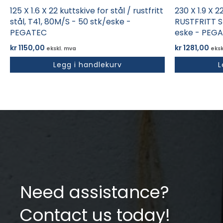
125 X 1.6 X 22 kuttskive for stål / rustfritt
230 X 1.9 X 
stål, T41, 80M/S - 50 stk/eske -
RUSTFRITT ST
PEGATEC
eske - PEG
kr
1150,00
kr
1281,00
ekskl. mva
eksk
Legg i handlekurv
L
Need assistance?
Contact us today!