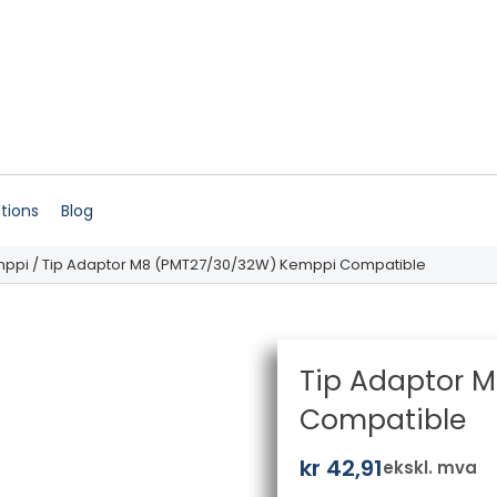
ations
Blog
mppi
/ Tip Adaptor M8 (PMT27/30/32W) Kemppi Compatible
Tip Adaptor 
Compatible
kr
42,91
ekskl. mva