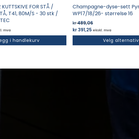
22 KUTTSKIVE FOR STÅ /
Champagne-dyse-sett Pyre
Å, T41, 80M/S - 30 stk /
WP17/18/26- størrelse 16
ATEC
kr
489,06
Opprinnelig
Nåværende
kr
391,25
l. mva
ekskl. mva
pris
pris
egg i handlekurv
Velg alternativ
var:
er:
kr 489,06.
kr 391,25.