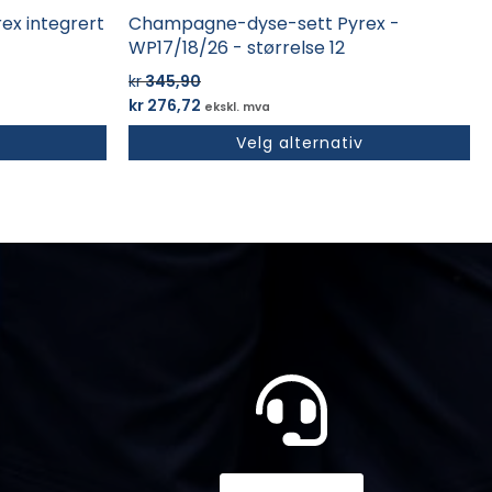
x integrert
Champagne-dyse-sett Pyrex -
WP17/18/26 - størrelse 12
kr
345,90
Opprinnelig
Nåværende
kr
276,72
ekskl. mva
pris
pris
Velg alternativ
var:
er:
kr 345,90.
kr 276,72.