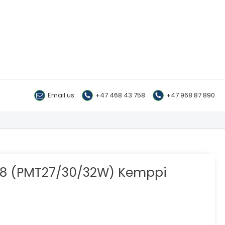
Email us
+47 468 43 758
+47 968 87 890
M8 (PMT27/30/32W) Kemppi