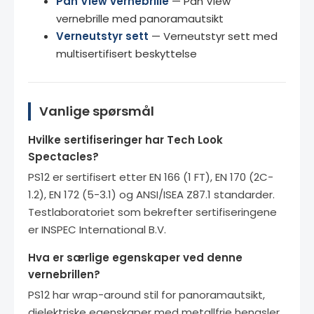
Pan View vernebrille
— Pan View
vernebrille med panoramautsikt
Verneutstyr sett
— Verneutstyr sett med
multisertifisert beskyttelse
Vanlige spørsmål
Hvilke sertifiseringer har Tech Look
Spectacles?
PS12 er sertifisert etter EN 166 (1 FT), EN 170 (2C-
1.2), EN 172 (5-3.1) og ANSI/ISEA Z87.1 standarder.
Testlaboratoriet som bekrefter sertifiseringene
er INSPEC International B.V.
Hva er særlige egenskaper ved denne
vernebrillen?
PS12 har wrap-around stil for panoramautsikt,
dielektriske egenskaper med metallfrie hengsler,