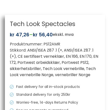
Tech Look Spectacles
kr
47,26
–
kr
56,40
ekskl. mva
Prisområde:
Produktnummer:
PS12AMR
kr 47,26
Stikkord:
ANSI/ISEA Z87 .1 (+
,
ANSI/ISEA Z87 .1
til
(+)
,
CE sertifisert verneklær
,
EN 166
,
EN 170
,
EN
kr 56,40
172
,
Portwest arbeidsklær
,
Portwest PS12
,
sikkerhetsbriller
,
Tech Look vernebrille
,
Tech
Look vernebrille Norge
,
vernebriller Norge
Fast delivery for all in-stock products
Standard delivery for only 250kr
Worries-free, 14-days Returns Policy