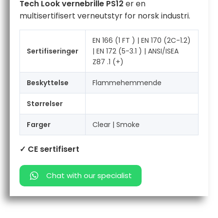
Tech Look vernebrille PS12
er en
multisertifisert verneutstyr for norsk industri.
EN 166 (1 FT ) | EN 170 (2C-1.2)
Sertifiseringer
| EN 172 (5-3.1 ) | ANSI/ISEA
Z87 .1 (+)
Beskyttelse
Flammehemmende
Størrelser
Farger
Clear | Smoke
✓ CE sertifisert
Chat with our specialist