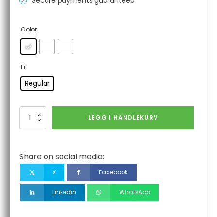
Secure payments guaranteed
Color
Fit
Regular
Tech
LEGG I HANDLEKURV
Look
Spectacles
antall
Share on social media:
X
Facebook
Linkedin
WhatsApp