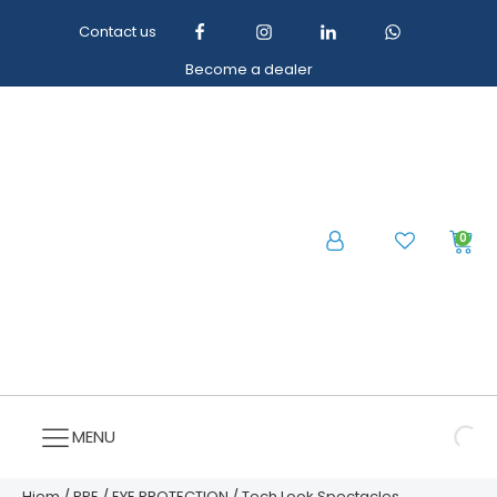
Contact us
Become a dealer
0
MENU
Hjem
/
PPE
/
EYE PROTECTION
/ Tech Look Spectacles