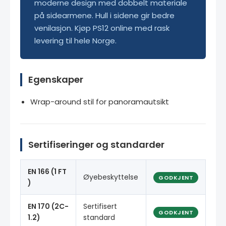
moderne design med dobbelt materiale
på sidearmene. Hull i sidene gir bedre
venilasjon. Kjøp PS12 online med rask
levering til hele Norge.
Egenskaper
Wrap-around stil for panoramautsikt
Sertifiseringer og standarder
EN 166 (1 FT
Øyebeskyttelse
GODKJENT
)
EN 170 (2C-
Sertifisert
GODKJENT
1.2)
standard