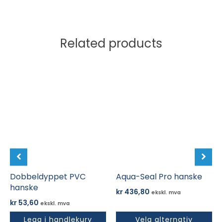
Related products
Dette
produktet
har
flere
varianter.
Alternativene
kan
velges
på
Dobbeldyppet PVC
produktsiden
Aqua-Seal Pro hanske
hanske
kr
436,80
ekskl. mva
kr
53,60
ekskl. mva
Legg i handlekurv
Velg alternativ