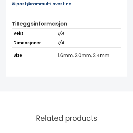
✉ post@rammultiinvest.no
Tilleggsinformasjon
Vekt
I/A
Dimensjoner
I/A
1.6mm, 2.0mm, 2.4mm
Size
Related products