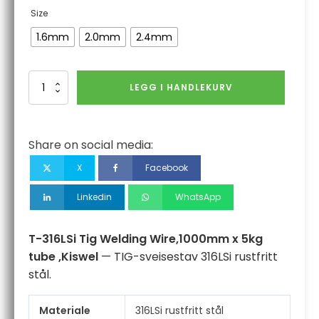
Size
1.6mm
2.0mm
2.4mm
T-
LEGG I HANDLEKURV
316LSi
Tig
Welding
Wire,1000mm
Share on social media:
x
5kg
X
Facebook
tube
,Kiswel
Linkedin
WhatsApp
antall
T-316LSi Tig Welding Wire,1000mm x 5kg
tube ,Kiswel
— TIG-sveisestav 316LSi rustfritt
stål.
Materiale
316LSi rustfritt stål