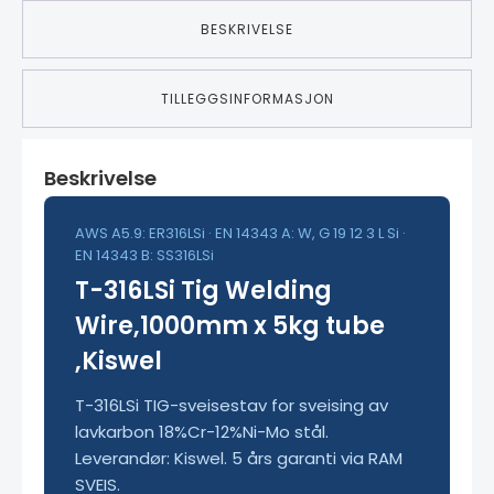
BESKRIVELSE
TILLEGGSINFORMASJON
Beskrivelse
AWS A5.9: ER316LSi · EN 14343 A: W, G 19 12 3 L Si ·
EN 14343 B: SS316LSi
T-316LSi Tig Welding
Wire,1000mm x 5kg tube
,Kiswel
T-316LSi TIG-sveisestav for sveising av
lavkarbon 18%Cr-12%Ni-Mo stål.
Leverandør: Kiswel. 5 års garanti via RAM
SVEIS.