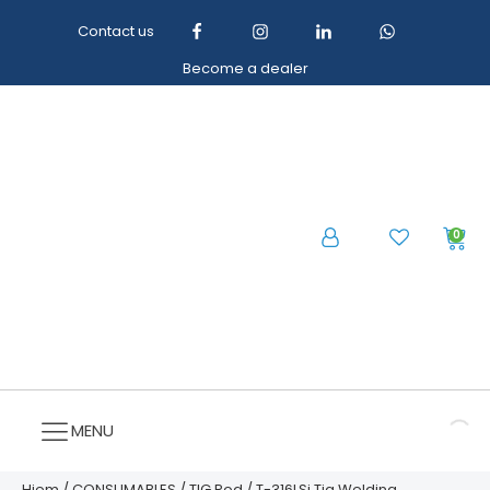
Contact us
Become a dealer
0
MENU
Hjem
/
CONSUMABLES
/
TIG Rod
/ T-316LSi Tig Welding