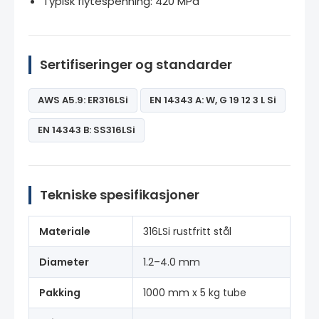
Typisk flytespenning: 420 MPa
Sertifiseringer og standarder
AWS A5.9: ER316LSi
EN 14343 A: W, G 19 12 3 L Si
EN 14343 B: SS316LSi
Tekniske spesifikasjoner
Materiale
316LSi rustfritt stål
Diameter
1.2–4.0 mm
Pakking
1000 mm x 5 kg tube