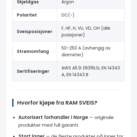
Skjeldgas
Argon
Polaritet
DC(-)
F, HF, H, VU, VD, OH (alle
Sveisposisjoner
posisjoner)
50–250 A (avhengig av
Strømomfang
diameter)
AWS A5.9: ER316LSi, EN 14343
Sertifiseringer
A, EN 14343 B
Hvorfor kjøpe fra RAM SVEIS?
Autorisert forhandler i Norge
— originale
produkter med full garanti.
Stort lager
— de fleste produkter på lager for