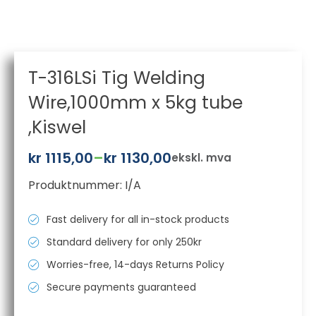
T-316LSi Tig Welding
Wire,1000mm x 5kg tube
,Kiswel
kr
1115,00
–
kr
1130,00
ekskl. mva
Prisområde:
Produktnummer:
I/A
kr 1115,00
til
Fast delivery for all in-stock products
kr 1130,00
Standard delivery for only 250kr
Worries-free, 14-days Returns Policy
Secure payments guaranteed