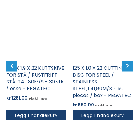
230 X 1.9 X 22 KUTTSKIVE
125 X 1.0 X 22 CUTTING
FOR STÅ / RUSTFRITT
DISC FOR STEEL /
STÅ, T41, 80M/S - 30 stk
STAINLESS
/ eske - PEGATEC
STEEL,T41,80M/S - 50
pieces / box - PEGATEC
kr
1281,00
ekskl. mva
kr
650,00
ekskl. mva
Legg i handlekurv
Legg i handlekurv