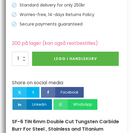
Standard delivery for only 250kr
Worries-free, 14-days Returns Policy
Secure payments guaranteed
200 på lager (kan også restbestilles)
SF-
LEGG I HANDLEKURV
6
TiN
6mm
Double
Share on social media:
Cut
Tungsten
X
Facebook
Carbide
Burr
Linkedin
WhatsApp
For
Steel
,
SF-6 TiN 6mm Double Cut Tungsten Carbide
Stainless
Burr For Steel , Stainless and Titanium
and