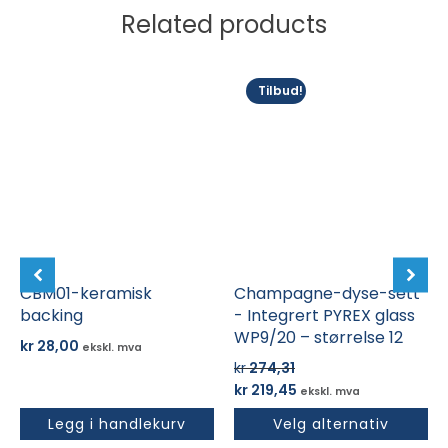
Related products
Dette
Tilbud!
produktet
har
flere
varianter.
Alternativene
kan
velges
på
CBM01-keramisk
produktsiden
Champagne-dyse-sett
backing
- Integrert PYREX glass
WP9/20 – størrelse 12
kr
28,00
ekskl. mva
kr
274,31
Opprinnelig
Nåværende
kr
219,45
ekskl. mva
pris
pris
Legg i handlekurv
Velg alternativ
var:
er: