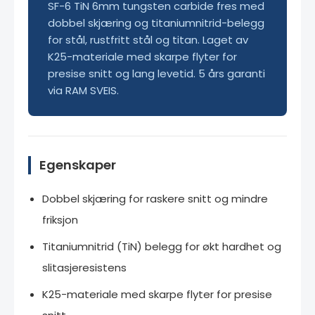
SF-6 TiN 6mm tungsten carbide fres med
dobbel skjæring og titaniumnitrid-belegg
for stål, rustfritt stål og titan. Laget av
K25-materiale med skarpe flyter for
presise snitt og lang levetid. 5 års garanti
via RAM SVEIS.
Egenskaper
Dobbel skjæring for raskere snitt og mindre
friksjon
Titaniumnitrid (TiN) belegg for økt hardhet og
slitasjeresistens
K25-materiale med skarpe flyter for presise