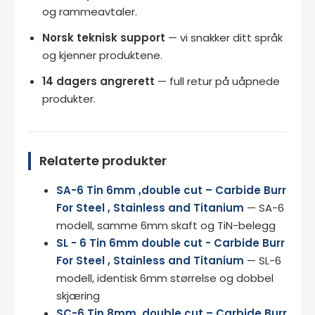
og rammeavtaler.
Norsk teknisk support
— vi snakker ditt språk
og kjenner produktene.
14 dagers angrerett
— full retur på uåpnede
produkter.
Relaterte produkter
SA-6 Tin 6mm ,double cut – Carbide Burr
For Steel , Stainless and Titanium
— SA-6
modell, samme 6mm skaft og TiN-belegg
SL - 6 Tin 6mm double cut - Carbide Burr
For Steel , Stainless and Titanium
— SL-6
modell, identisk 6mm størrelse og dobbel
skjæring
SC-6 Tin 8mm ,double cut – Carbide Burr