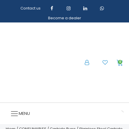
Contact us
Become a dealer
0
MENU
Hjem
/
CONSUMABLES
/
Carbide Burrs
/
Stainless Steel Carbide