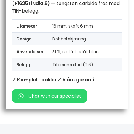
(F1625TiNdia.6)
— tungsten carbide fres med
Titanium
antall
TiN-belegg.
Diameter
16 mm, skaft 6 mm
Design
Dobbel skjæring
Anvendelser
Stål, rustfritt stål, titan
Belegg
Titaniumnitrid (TiN)
✓ Komplett pakke
✓ 5 års garanti
Chat with our specialist