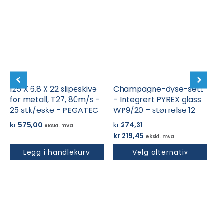
har
flere
varianter.
Alternativene
kan
velges
på
125 X 6.8 X 22 slipeskive
produktsiden
Champagne-dyse-sett
for metall, T27, 80m/s -
- Integrert PYREX glass
25 stk/eske - PEGATEC
WP9/20 – størrelse 12
kr
575,00
kr
274,31
ekskl. mva
Opprinnelig
Nåværende
kr
219,45
ekskl. mva
pris
pris
Legg i handlekurv
Velg alternativ
var:
er:
kr 274,31.
kr 219,45.