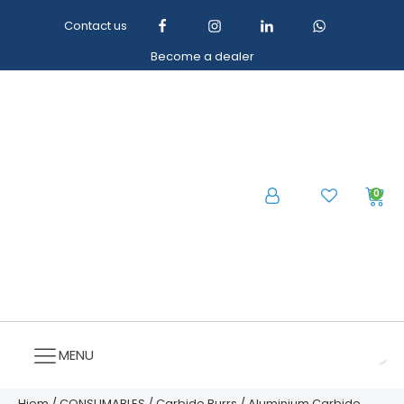
Contact us
Become a dealer
0
MENU
Hjem
/
CONSUMABLES
/
Carbide Burrs
/
Aluminium Carbide