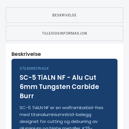
BESKRIVELSE
TILLEGGSINFORMASJON
Beskrivelse
0724065176424
SC-5 TiALN NF - Alu Cut
6mm Tungsten Carbide
Burr
SC-5 TiALN NF er en wolframkarbid-fres
med titanaluminiumnitrid-belegg
designet for cutting og deburring av
aluminium og bløte metaller. K25-