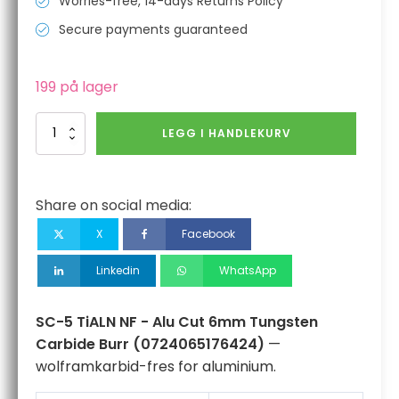
Worries-free, 14-days Returns Policy
Secure payments guaranteed
199 på lager
SC-
LEGG I HANDLEKURV
5
TiALN
NF
-
Share on social media:
Alu
Cut
X
Facebook
6mm
Tungsten
Linkedin
WhatsApp
Carbide
Burr
antall
SC-5 TiALN NF - Alu Cut 6mm Tungsten
Carbide Burr (0724065176424)
—
wolframkarbid-fres for aluminium.