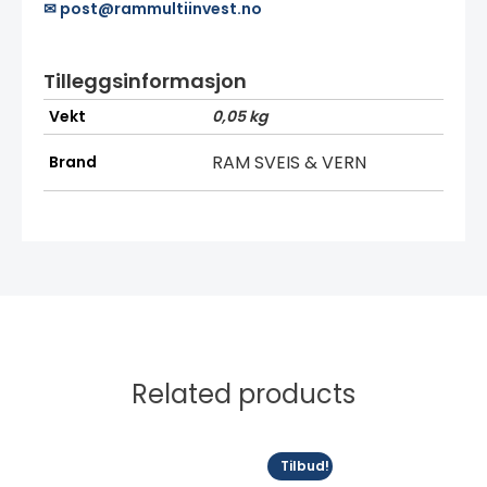
✉ post@rammultiinvest.no
Tilleggsinformasjon
Vekt
0,05 kg
RAM SVEIS & VERN
Brand
Related products
Dette
Tilbud!
produktet