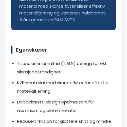
material med skarpe flyter sikrer effektiv
materialfjerning og utmerket holdbarhet.
5 års garanti via RAM SVEIS.
Egenskaper
Titanaluminiumnitrid (TiALN) belegg for økt
slitasjebestandighet
K25-material med skarpe flyter for effektiv
materialfjerning
Dobbeltsnitt-design optimalisert for
aluminium og bløte metaller
Redusert friksjon for glattere snitt og mindre