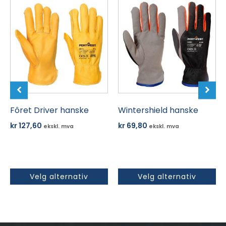
Dette
Dette
produktet
produktet
har
har
flere
flere
varianter.
varianter.
Alternativene
Alternativene
kan
kan
velges
velges
på
på
produktsiden
Fôret Driver hanske
produktsiden
Wintershield hanske
kr
127,60
kr
69,80
ekskl. mva
ekskl. mva
Velg alternativ
Velg alternativ