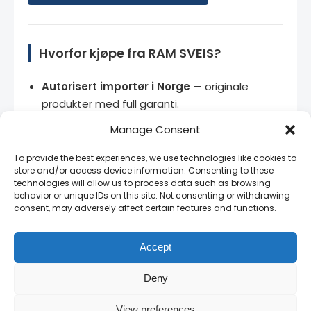
Hvorfor kjøpe fra RAM SVEIS?
Autorisert importør i Norge
— originale
produkter med full garanti.
Manage Consent
Stort lager
— de fleste produkter på lager for
rask levering.
To provide the best experiences, we use technologies like cookies to
store and/or access device information. Consenting to these
Bedriftspriser
— kontakt oss for volumrabatt
technologies will allow us to process data such as browsing
og rammeavtaler.
behavior or unique IDs on this site. Not consenting or withdrawing
consent, may adversely affect certain features and functions.
Norsk teknisk support
— vi snakker ditt språk
og kjenner produktene.
Accept
14 dagers angrerett
— full retur på uåpnede
produkter.
Deny
View preferences