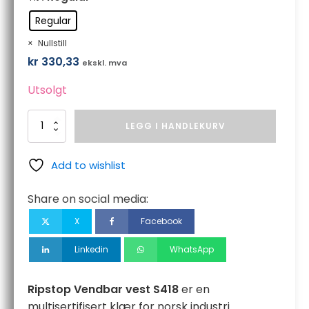
Regular
Nullstill
kr
330,33
ekskl. mva
Utsolgt
RS
LEGG I HANDLEKURV
Reversible
Bodywarmer
antall
Add to wishlist
Share on social media:
X
Facebook
Linkedin
WhatsApp
Ripstop Vendbar vest S418
er en
multisertifisert klær for norsk industri.