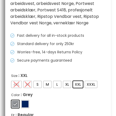
til
arbeidsvest
,
arbeidsvest Norge
,
Portwest
kr 382,20
arbeidsklær
,
Portwest S418
,
profesjonelt
arbeidsklær
,
Ripstop Vendbar vest
,
Ripstop
Vendbar vest Norge
,
verneklær Norge
Fast delivery for all in-stock products
Standard delivery for only 250kr
Worries-free, 14-days Returns Policy
Secure payments guaranteed
: XXL
Size
4XL
XS
S
M
L
XL
XXL
XXXL
: Grey
Color
: Regular
Fit