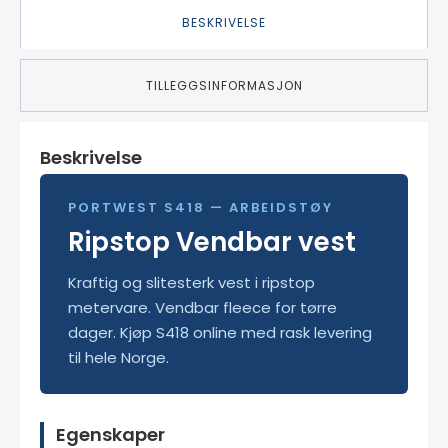
BESKRIVELSE
TILLEGGSINFORMASJON
Beskrivelse
PORTWEST S418 — ARBEIDSTØY
Ripstop Vendbar vest
Kraftig og slitesterk vest i ripstop
metervare. Vendbar fleece for tørre
dager. Kjøp S418 online med rask levering
til hele Norge.
Egenskaper