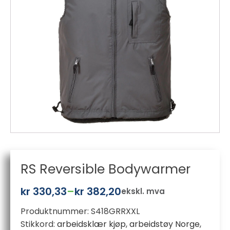
RS Reversible Bodywarmer
kr
330,33
–
kr
382,20
ekskl. mva
Prisområde:
Produktnummer:
S418GRRXXL
kr 330,33
Stikkord:
arbeidsklær kjøp
,
arbeidstøy Norge
,