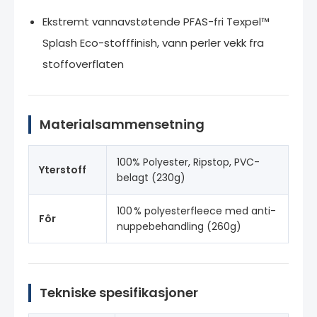
Ekstremt vannavstøtende PFAS-fri Texpel™
Splash Eco-stofffinish, vann perler vekk fra
stoffoverflaten
Materialsammensetning
100% Polyester, Ripstop, PVC-
Yterstoff
belagt (230g)
100 % polyesterfleece med anti-
Fôr
nuppebehandling (260g)
Tekniske spesifikasjoner