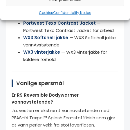
Relaterte produkter
Cookies
Confidentiality Notice
Portwest Texo Contrast Jacket
—
Portwest Texo Contrast Jacket for arbeid
WX3 Softshell jakke
— WX3 Softshell jakke
vannAvstøtende
WX3 vinterjakke
— WX3 vinterjakke for
kaldere forhold
Vanlige spørsmål
Er RS Reversible Bodywarmer
vannavstøtende?
Ja, vesten er ekstremt vannavstøtende med
PFAS-fri Texpel™ Splash Eco-stofffinish som gjør
at vann perler vekk fra stoffoverflaten.