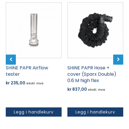
SHINE PAPR Airflow
SHINE PAPR Hose +
tester
cover (Sparx Double)
0.6 M high flex
kr
235,00
ekskl. mva
kr
837,00
ekskl. mva
Legg i handlekurv
Legg i handlekurv