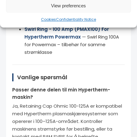
View preferences
Compatible Hypertherm
— Retaining Cap
45-85A for Powermax 65/85/105 – for
Cookies
Confidentiality Notice
mindre anlegg
Swirl Ring - 100 Amp (PMAX100) For
Hypertherm Powermax
— Swirl Ring 100A
for Powermax – tilbehør for samme
strømklasse
Vanlige spørsmål
Passer denne delen til min Hypertherm-
maskin?
Ja, Retaining Cap Ohmic 100-125A er kompatibel
med Hypertherm plasmaskjæresystemer som
opererer i 100–125A-området. Kontroller
maskinens strømstyrke før bestilling, eller ta
kontakt med RAM SVEIS for å bekrefte