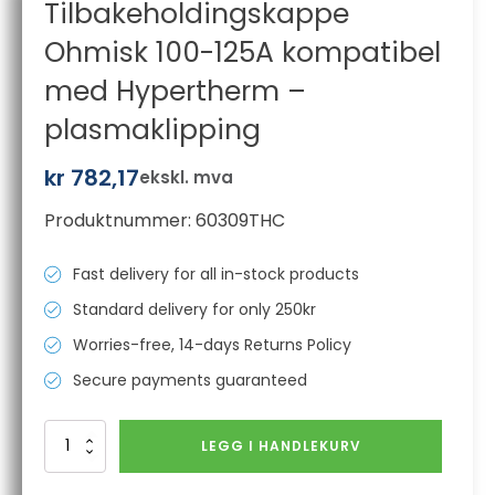
Tilbakeholdingskappe
Ohmisk 100-125A kompatibel
med Hypertherm –
plasmaklipping
kr
782,17
ekskl. mva
Produktnummer:
60309THC
Fast delivery for all in-stock products
Standard delivery for only 250kr
Worries-free, 14-days Returns Policy
Secure payments guaranteed
Tilbakeholdingskappe
LEGG I HANDLEKURV
Ohmisk
100-