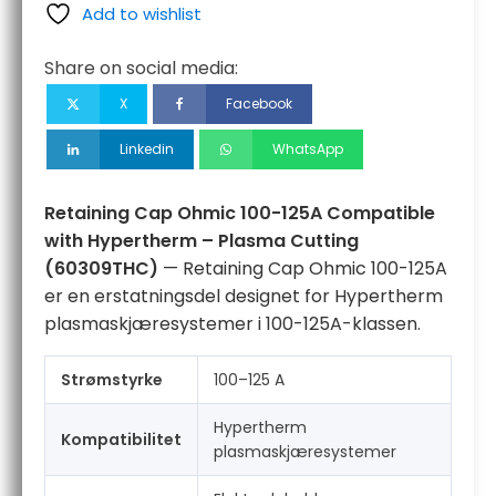
125A
Add to wishlist
kompatibel
med
Share on social media:
Hypertherm
–
X
Facebook
plasmaklipping
antall
Linkedin
WhatsApp
Retaining Cap Ohmic 100-125A Compatible
with Hypertherm – Plasma Cutting
(60309THC)
— Retaining Cap Ohmic 100-125A
er en erstatningsdel designet for Hypertherm
plasmaskjæresystemer i 100-125A-klassen.
Strømstyrke
100–125 A
Hypertherm
Kompatibilitet
plasmaskjæresystemer