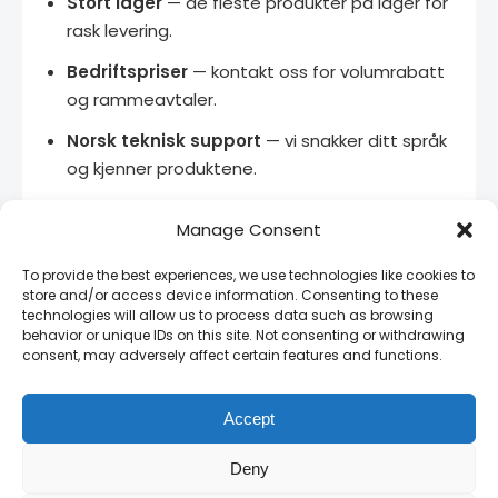
Stort lager
— de fleste produkter på lager for
rask levering.
Bedriftspriser
— kontakt oss for volumrabatt
og rammeavtaler.
Norsk teknisk support
— vi snakker ditt språk
og kjenner produktene.
14 dagers angrerett
— full retur på uåpnede
Manage Consent
produkter.
To provide the best experiences, we use technologies like cookies to
store and/or access device information. Consenting to these
technologies will allow us to process data such as browsing
Relaterte produkter
behavior or unique IDs on this site. Not consenting or withdrawing
consent, may adversely affect certain features and functions.
Retaining Cap Retaining Cap 105A
Compatible Hypertherm
— Retaining Cap
Accept
105A for Hypertherm – alternativ for lavere
strømstyrke
Deny
Retaining Cap 45-85A (PMAX65/85/105)