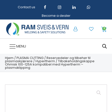
Contact us
Become a dealer
0
MENU
Hjem
/
PLASMA CUTTING
/
Reservedeler og tilbehør til
plasmaskjærere
/
Hypertherm
/ Tilbakeholdingskappe
Ohmisk 100-125A kompatibel med Hypertherm –
plasmaklipping