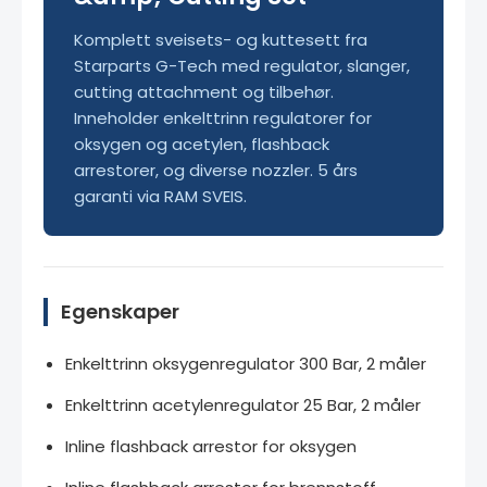
Komplett sveisets- og kuttesett fra
Starparts G-Tech med regulator, slanger,
cutting attachment og tilbehør.
Inneholder enkelttrinn regulatorer for
oksygen og acetylen, flashback
arrestorer, og diverse nozzler. 5 års
garanti via RAM SVEIS.
Egenskaper
Enkelttrinn oksygenregulator 300 Bar, 2 måler
Enkelttrinn acetylenregulator 25 Bar, 2 måler
Inline flashback arrestor for oksygen