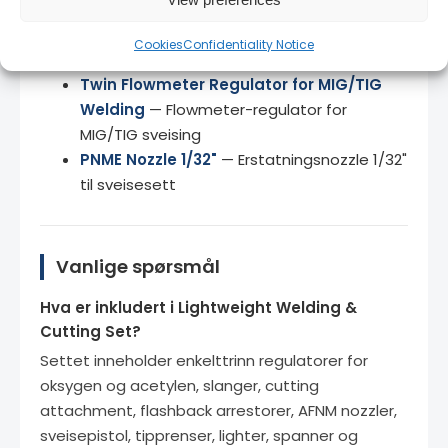
Regulator for Argon/CO2 (0-25L/min) -
Precision Gas Control
— Argon/CO2-
Cookies
Confidentiality Notice
regulator for alternative gasstyper
Twin Flowmeter Regulator for MIG/TIG
Welding
— Flowmeter-regulator for
MIG/TIG sveising
PNME Nozzle 1/32"
— Erstatningsnozzle 1/32"
til sveisesett
Vanlige spørsmål
Hva er inkludert i Lightweight Welding &
Cutting Set?
Settet inneholder enkelttrinn regulatorer for
oksygen og acetylen, slanger, cutting
attachment, flashback arrestorer, AFNM nozzler,
sveisepistol, tipprenser, lighter, spanner og