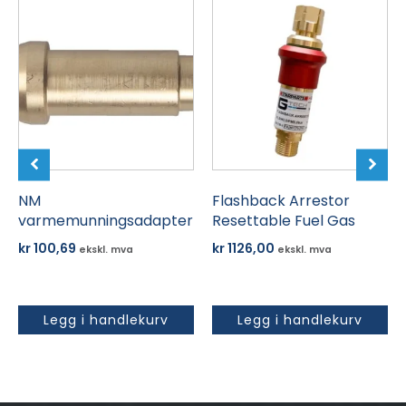
NM
Flashback Arrestor
varmemunningsadapter
Resettable Fuel Gas
kr
100,69
kr
1126,00
ekskl. mva
ekskl. mva
Legg i handlekurv
Legg i handlekurv