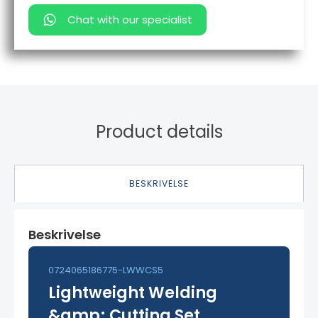
Chat with our specialist
Product details
BESKRIVELSE
Beskrivelse
0724065186775-LWWCS5
Lightweight Welding
&amp; Cutting Set