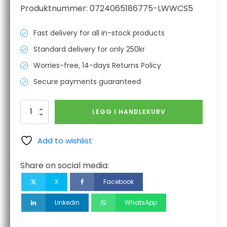
Produktnummer:
0724065186775-LWWCS5
Fast delivery for all in-stock products
Standard delivery for only 250kr
Worries-free, 14-days Returns Policy
Secure payments guaranteed
Lightweight
LEGG I HANDLEKURV
Welding
&
Cutting
Add to wishlist
Set
antall
Share on social media:
X
Facebook
Linkedin
WhatsApp