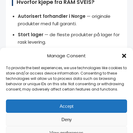
Hvorfor kjøpe fra RAM SVEIS?
Autorisert forhandler i Norge
— originale
produkter med full garanti.
Stort lager
— de fleste produkter på lager for
rask levering.
Bedriftspriser
— kontakt oss for volumrabatt
Manage Consent
og rammeavtaler.
To provide the best experiences, we use technologies like cookies to
Norsk teknisk support
— vi snakker ditt språk
store and/or access device information. Consenting to these
og kjenner produktene.
technologies will allow us to process data such as browsing
behavior or unique IDs on this site. Not consenting or withdrawing
consent, may adversely affect certain features and functions.
14 dagers angrerett
— full retur på uåpnede
produkter.
Accept
Deny
Relaterte produkter
View preferences