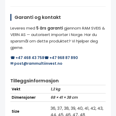
Garanti og kontakt
Leveres med
5 års garanti
gjennom RAM SVEIS &
VERN AS — autorisert importør i Norge. Har du
spørsmål om dette produktet? Vi hjelper deg
gjerne.
☎ +47 468 43 758
☎ +47 968 87 890
✉ post@rammultiinvest.no
Tilleggsinformasjon
Vekt
1,2 kg
Dimensjoner
68 × 41 × 38 cm
36, 37, 38, 39, 40, 41, 42, 43,
Size
44, 45, 46, 47, 48