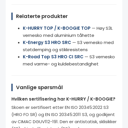
Relaterte produkter
K-HURRY TOP / K-BOOGIE TOP
— Høy S3L
vernesko med aluminium tåhette
K-Energy S3 HRO SRC
— S3 vernesko med
støtdemping og stikkresistens
K-Road Top S3 HRO CI SRC
— S3 vernesko
med varme- og kuldebestandighet
Vanlige spørsmål
Hvilken sertifisering har K-HURRY / K-BOOGIE?
Skoen er sertifisert etter EN ISO 20345:2022 S3
(HRO FO SR) og EN ISO 20345:2011 S3, og godkjent
av CIMAC DGUV112-191. Den er antistatisk, sklisikker