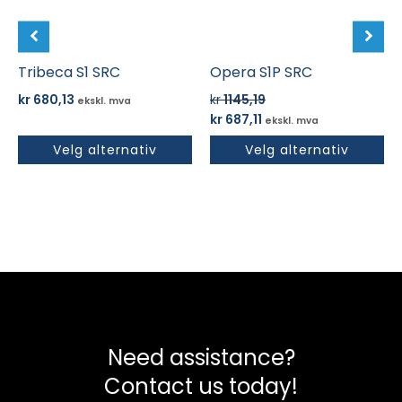
kan
kan
velges
velges
på
på
produktsiden
Tribeca S1 SRC
produktsiden
Opera S1P SRC
kr
680,13
kr
1145,19
ekskl. mva
Opprinnelig
Nåværende
kr
687,11
ekskl. mva
pris
pris
Velg alternativ
Velg alternativ
var:
er:
kr 1145,19.
kr 687,11.
Need assistance?
Contact us today!