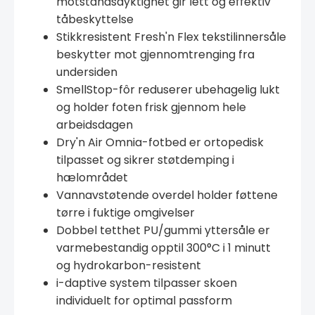
motstandsdyktighet gir lett og effektiv
tåbeskyttelse
Stikkresistent Fresh'n Flex tekstilinnersåle
beskytter mot gjennomtrenging fra
undersiden
SmellStop-fôr reduserer ubehagelig lukt
og holder foten frisk gjennom hele
arbeidsdagen
Dry'n Air Omnia-fotbed er ortopedisk
tilpasset og sikrer støtdemping i
hælområdet
Vannavstøtende overdel holder føttene
tørre i fuktige omgivelser
Dobbel tetthet PU/gummi yttersåle er
varmebestandig opptil 300°C i 1 minutt
og hydrokarbon-resistent
i-daptive system tilpasser skoen
individuelt for optimal passform