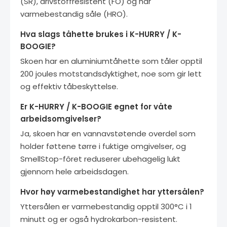
(SR), drivstoffresistent (FO) og har
varmebestandig såle (HRO).
Hva slags tåhette brukes i K-HURRY / K-
BOOGIE?
Skoen har en aluminiumtåhette som tåler opptil
200 joules motstandsdyktighet, noe som gir lett
og effektiv tåbeskyttelse.
Er K-HURRY / K-BOOGIE egnet for våte
arbeidsomgivelser?
Ja, skoen har en vannavstøtende overdel som
holder føttene tørre i fuktige omgivelser, og
SmellStop-fôret reduserer ubehagelig lukt
gjennom hele arbeidsdagen.
Hvor høy varmebestandighet har yttersålen?
Yttersålen er varmebestandig opptil 300°C i 1
minutt og er også hydrokarbon-resistent.