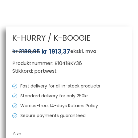
K-HURRY / K-BOOGIE
kr
1913,37
kr
3188,95
ekskl. mva
Opprinnelig
Nåværende
Produktnummer:
B1041BKY36
pris
pris
Stikkord:
portwest
var:
er:
kr 3188,95.
kr 1913,37.
Fast delivery for all in-stock products
Standard delivery for only 250kr
Worries-free, 14-days Returns Policy
Secure payments guaranteed
Size