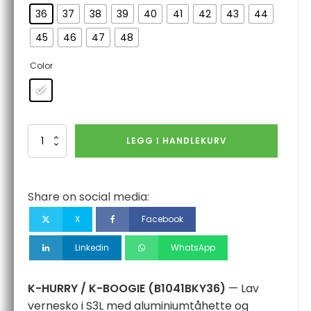
36
37
38
39
40
41
42
43
44
45
46
47
48
Color
K-
LEGG I HANDLEKURV
HURRY
/
K-
BOOGIE
Share on social media:
antall
X
Facebook
Linkedin
WhatsApp
K-HURRY / K-BOOGIE (B1041BKY36)
— Lav
vernesko i S3L med aluminiumtåhette og