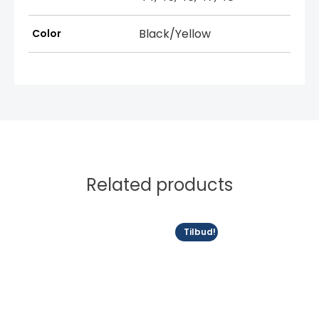
Black/Yellow
Color
Related products
Dette
Dette
Tilbud!
produktet
produktet
har
har
flere
flere
varianter.
varianter.
Alternativene
Alternativene