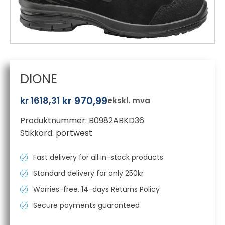
DIONE
kr
970,99
kr
1618,31
ekskl. mva
Opprinnelig
Nåværende
Produktnummer:
B0982ABKD36
pris
pris
Stikkord:
portwest
var:
er:
kr 1618,31.
kr 970,99.
Fast delivery for all in-stock products
Standard delivery for only 250kr
Worries-free, 14-days Returns Policy
Secure payments guaranteed