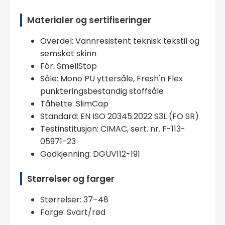
Materialer og sertifiseringer
Overdel: Vannresistent teknisk tekstil og
semsket skinn
Fôr: SmellStop
Såle: Mono PU yttersåle, Fresh'n Flex
punkteringsbestandig stoffsåle
Tåhette: SlimCap
Standard: EN ISO 20345:2022 S3L (FO SR)
Testinstitusjon: CIMAC, sert. nr. F-113-
05971-23
Godkjenning: DGUV112-191
Størrelser og farger
Størrelser: 37–48
Farge: Svart/rød