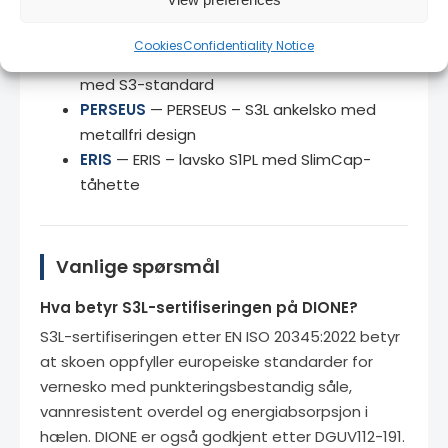
Relaterte produkter
Cookies
Confidentiality Notice
DIONE TOP
— DIONE TOP – ankelvariasjon
med S3-standard
PERSEUS
— PERSEUS – S3L ankelsko med
metallfri design
ERIS
— ERIS – lavsko S1PL med SlimCap-
tåhette
Vanlige spørsmål
Hva betyr S3L-sertifiseringen på DIONE?
S3L-sertifiseringen etter EN ISO 20345:2022 betyr
at skoen oppfyller europeiske standarder for
vernesko med punkteringsbestandig såle,
vannresistent overdel og energiabsorpsjon i
hælen. DIONE er også godkjent etter DGUV112-191.