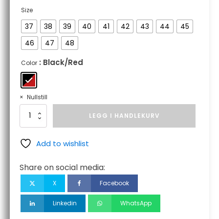
Size
37
38
39
40
41
42
43
44
45
46
47
48
: Black/Red
Color
Nullstill
DIONE
LEGG I HANDLEKURV
antall
Add to wishlist
Share on social media:
X
Facebook
Linkedin
WhatsApp