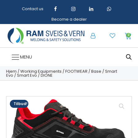
Contact us
Become a dealer
0
MENU
Hjem
/
Working Equipments
/
FOOTWEAR
/
Base
/
Smart
Evo
/
Smart Evo
/ DIONE
Tilbud!