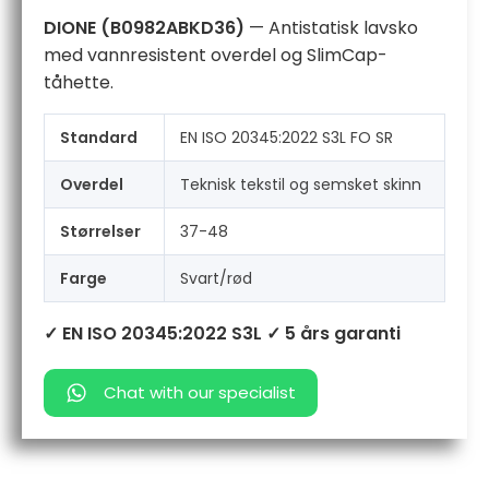
DIONE (B0982ABKD36)
— Antistatisk lavsko
med vannresistent overdel og SlimCap-
tåhette.
Standard
EN ISO 20345:2022 S3L FO SR
Overdel
Teknisk tekstil og semsket skinn
Størrelser
37-48
Farge
Svart/rød
✓ EN ISO 20345:2022 S3L
✓ 5 års garanti
Chat with our specialist