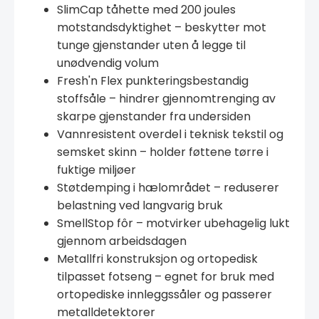
SlimCap tåhette med 200 joules
motstandsdyktighet – beskytter mot
tunge gjenstander uten å legge til
unødvendig volum
Fresh'n Flex punkteringsbestandig
stoffsåle – hindrer gjennomtrenging av
skarpe gjenstander fra undersiden
Vannresistent overdel i teknisk tekstil og
semsket skinn – holder føttene tørre i
fuktige miljøer
Støtdemping i hælområdet – reduserer
belastning ved langvarig bruk
SmellStop fôr – motvirker ubehagelig lukt
gjennom arbeidsdagen
Metallfri konstruksjon og ortopedisk
tilpasset fotseng – egnet for bruk med
ortopediske innleggssåler og passerer
metalldetektorer